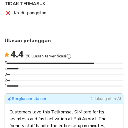
Telkomsel di aula kedatangan bandara.
TIDAK TERMASUK
Kredit panggilan
Ulasan pelanggan
4.4
80 ulasan terverifikasi
5
4
3
2
1
Ringkasan ulasan
Didukung oleh AI
Customers love this Telkomsel SIM card for its
seamless and fast activation at Bali Airport. The
friendly staff handle the entire setup in minutes,