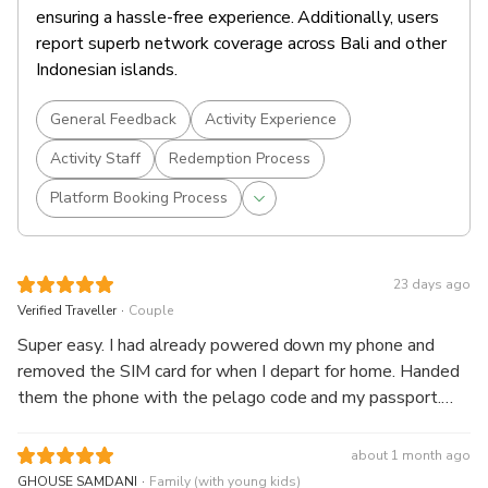
ensuring a hassle-free experience. Additionally, users
report superb network coverage across Bali and other
Indonesian islands.
General Feedback
Activity Experience
Activity Staff
Redemption Process
Platform Booking Process
23 days ago
.
Verified Traveller
Couple
Super easy. I had already powered down my phone and
removed the SIM card for when I depart for home. Handed
them the phone with the pelago code and my passport.
Within 10 minutes my phone was connected and was
registered. Had good reception on my trip, except for a few
about 1 month ago
places in the mountains where a little slow. Will buy again
.
GHOUSE SAMDANI
Family (with young kids)