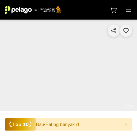
1/12
Top 10
Bali
Paling banyak dipesan