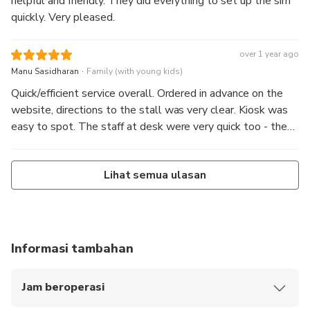
helpful and friendly. They did everything to set up the sim
quickly. Very pleased.
over 1 year ago
.
Manu Sasidharan
Family (with young kids)
Quick/efficient service overall. Ordered in advance on the
website, directions to the stall was very clear. Kiosk was
easy to spot. The staff at desk were very quick too - they
take your phone and set up everything in a manner of
minutes, leaving you all set to go!
Lihat semua ulasan
Informasi tambahan
Jam beroperasi
Senin sampai Minggu: 07.00 – 03.00