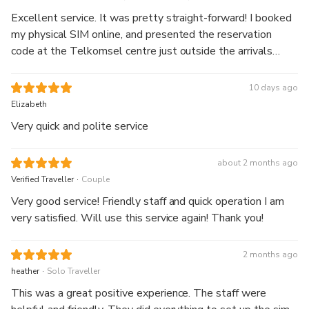
and cheaper than paying at the arrivals
Excellent service. It was pretty straight-forward! I booked
my physical SIM online, and presented the reservation
code at the Telkomsel centre just outside the arrivals
gate. There are 3-4 Telkomsel centres there, but you
need to go to the one on your left side as soon as you exit
10 days ago
the arrivals gate (after customs, ATM, and next to XL
Elizabeth
Axiata). I presented my passport and gave them my phone,
Very quick and polite service
and they setup everything just within a few minutes. I
bought a 30 day SIM. No additional charge than what I paid
about 2 months ago
online on Pelago. Highly recommend this service for anyone
.
Verified Traveller
Couple
visiting Bali, Indonesia.
Very good service! Friendly staff and quick operation I am
very satisfied. Will use this service again! Thank you!
2 months ago
.
heather
Solo Traveller
This was a great positive experience. The staff were