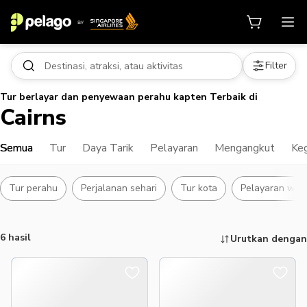
Filter
Tur berlayar dan penyewaan perahu kapten Terbaik di
Cairns
Semua
Tur
Daya Tarik
Pelayaran
Mengangkut
Keg
Tur perahu
Perjalanan sehari
Tur kota
Pelayaran wis
6 hasil
Urutkan dengan
Hal yang dapat dilakukan, atraksi,