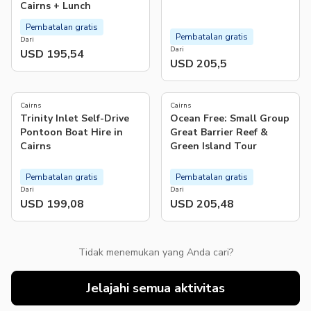
Cairns + Lunch
Pembatalan gratis
Pembatalan gratis
Dari
Dari
USD 195,54
USD 205,5
4.6
4.9
(
14
)
(
675
)
Cairns
Cairns
Trinity Inlet Self-Drive
Ocean Free: Small Group
Pontoon Boat Hire in
Great Barrier Reef &
Cairns
Green Island Tour
Pembatalan gratis
Pembatalan gratis
Dari
Dari
USD 199,08
USD 205,48
Tidak menemukan yang Anda cari?
Jelajahi semua aktivitas