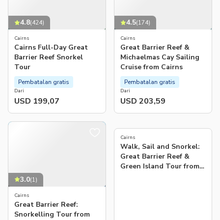
4.8
4.5
(
424
)
(
174
)
Cairns
Cairns
Cairns Full-Day Great
Great Barrier Reef &
Barrier Reef Snorkel
Michaelmas Cay Sailing
Tour
Cruise from Cairns
Pembatalan gratis
Pembatalan gratis
Dari
Dari
USD 199,07
USD 203,59
5.0
(
4
)
Cairns
Walk, Sail and Snorkel:
Great Barrier Reef &
Green Island Tour from
Cairns
3.0
(
1
)
Cairns
Great Barrier Reef:
Snorkelling Tour from