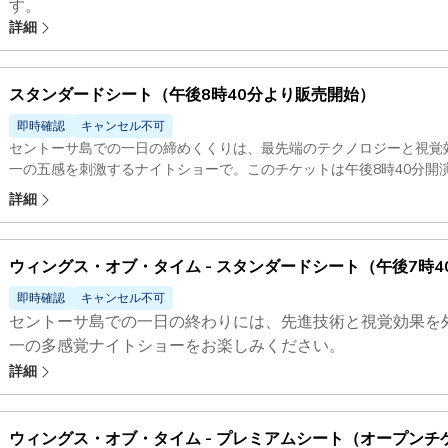
す。
詳細
事前登録が必要です。
セントーサ島での一日の終わりには、先進技術と視覚効果を
一の多感覚ナイトショーをお楽しみください。
スタンダードシート（​​午後8時40分より販売開始）
即時確認
キャンセル不可
セントーサ島での一日の締めくくりは、最先端のテクノロジーと視覚
一の五感を刺激するナイトショーで。このチケットは午後8時40分開
す。
詳細
ウィングス・オブ・タイム - スタンダードシート（午後7時4
即時確認
キャンセル不可
セントーサ島での一日の終わりには、先進技術と視覚効果を
一の多感覚ナイトショーをお楽しみください。
詳細
ウィングス・オブ・タイム - プレミアムシート（オープンチ