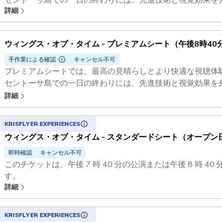
詳細
一の多感覚ナイトショーをお楽しみください。
ウィングス・オブ・タイム - プレミアムシート（午後8時40
手作業による確認
キャンセル不可
プレミアムシートでは、最高の見晴らしとより快適な視聴体
セントーサ島での一日の終わりには、先進技術と視覚効果を
一の多感覚ナイトショーをお楽しみください。
詳細
KRISFLYER EXPERIENCES
ウィングス・オブ・タイム - スタンダードシート（オープン
即時確認
キャンセル不可
このチケットは、午後 7 時 40 分の公演または午後 8 時 
す。
詳細
事前登録が必要です。
セントーサ島での一日の終わりには、先進技術と視覚効果を
一の多感覚ナイトショーをお楽しみください。
KRISFLYER EXPERIENCES