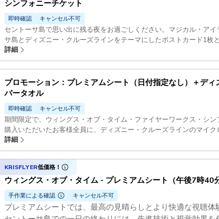
シンフォニーチケット
即時確認
キャンセル不可
セントーサ島で思い出に残る夜をお過ごしください。マジカル・アイ
サ島とディズニー・クルーズラインをテーマにしたポストカード1枚
詳細
チャースタンプカード1枚が含まれています（数量限定）。さらに、
シンフォニーのチケットも付いており、午後7時40分または午後8時
前登録が必要です。
プロモーション：プレミアムシート（日付指定なし）＋ディ
バータオル
即時確認
キャンセル不可
期間限定で、ウィングス・オブ・タイム・ファイヤーワークス・シン
購入いただいたお客様全員に、ディズニー・クルーズラインのマイク
詳細
セントーサ島での一日の締めくくりに、テクノロジーと視覚効果を融
をお楽しみください。プレミアムシートは最高の眺めと快適な鑑賞体
40分または午後8時40分のショーのどちらでもご利用いただけます
KRISFLYER
低価格！
くには、2026年9月20日までにご予約ください。
ウィングス・オブ・タイム - プレミアムシート（午後7時40
手作業による確認
キャンセル不可
プレミアムシートでは、最高の見晴らしとより快適な視聴体
セントーサ島での一日の終わりには、先進技術と視覚効果を