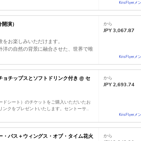
KrisFlye
me」入場券で選択した公演日と同じ日に利用
分開演）
から
JPY
3,067.87
験をお楽しみいただけます。
外洋の自然の背景に融合させた、世界で唯
KrisFlye
チョチップスとソフトドリンク付き @ セ
から
JPY
2,693.74
ードシート）のチケットをご購入いただいたお
リンクをプレゼントいたします。セントーサ島
KrisFlye
を融合させた世界唯一のマルチ感覚ナイトショ
8時40分のショーのどちらにもご利用いただけま
月31日までにご予約ください。
ー・パス＋ウィングス・オブ・タイム花火
から