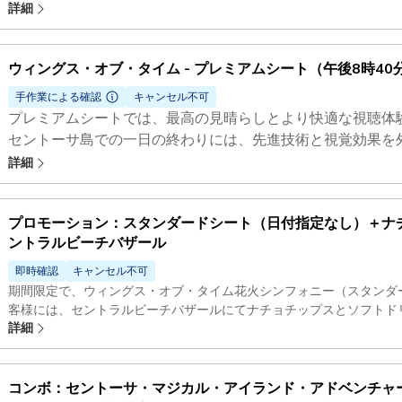
詳細
「Wings of Time」は事前登録が必要です。
ビュッフェ形式の食事は、オープン日付の「Wings of Ti
する必要があります。
ウィングス・オブ・タイム - プレミアムシート（午後8時40
手作業による確認
キャンセル不可
プレミアムシートでは、最高の見晴らしとより快適な視聴体
セントーサ島での一日の終わりには、先進技術と視覚効果を
一の多感覚ナイトショーをお楽しみください。
詳細
プロモーション：スタンダードシート（​​日付指定なし）＋ナ
ントラルビーチバザール
即時確認
キャンセル不可
期間限定で、ウィングス・オブ・タイム花火シンフォニー（スタンダ
客様には、セントラルビーチバザールにてナチョチップスとソフトド
詳細
での一日を、広大な海上で繰り広げられる、テクノロジーと視覚効果
ーで締めくくりましょう。このチケットは、午後7時40分または午後
す。事前登録が必要です。この特典をご利用いただくには、2026年8
コンボ：セントーサ・マジカル・アイランド・アドベンチャ