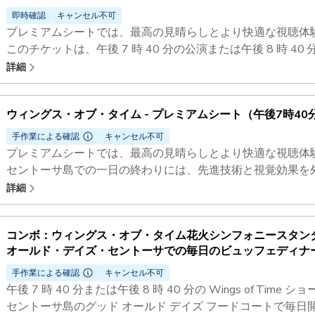
即時確認
キャンセル不可
プレミアムシートでは、最高の見晴らしとより快適な視聴体
このチケットは、午後 7 時 40 分の公演または午後 8 時 
す。
詳細
事前登録が必要です。
セントーサ島での一日の終わりには、先進技術と視覚効果を
ウィングス・オブ・タイム - プレミアムシート（午後7時40
一の多感覚ナイトショーをお楽しみください。
手作業による確認
キャンセル不可
プレミアムシートでは、最高の見晴らしとより快適な視聴体
セントーサ島での一日の終わりには、先進技術と視覚効果を
一の多感覚ナイトショーをお楽しみください。
詳細
コンボ：ウィングス・オブ・タイム花火シンフォニースタン
オールド・デイズ・セントーサでの毎日のビュッフェディナ
手作業による確認
キャンセル不可
午後 7 時 40 分または午後 8 時 40 分の Wings of Ti
セントーサ島のグッド オールド デイズ フードコートで毎日