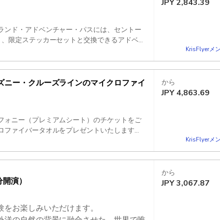
JPY
2,843.39
ランド・アドベンチャー・パスには、セントー
と、限定ステッカーセットと交換できるアドベン
KrisFlye
受賞歴のある「ウィングス・オブ・タイム」花火
40分のどちらかのショーをご覧いただけます。事
ズニー・クルーズラインのマイクロファイ
から
JPY
4,863.69
フォニー（プレミアムシート）のチケットをご
ロファイバータオルをプレゼントいたします。
KrisFlye
合させた、世界唯一のマルチ感覚ナイトショー
験をお約束します。このチケットは、午後7時
。事前登録が必要です。この特典をご利用いただ
から
分開演）
JPY
3,067.87
験をお楽しみいただけます。
外洋の自然の背景に融合させた、世界で唯