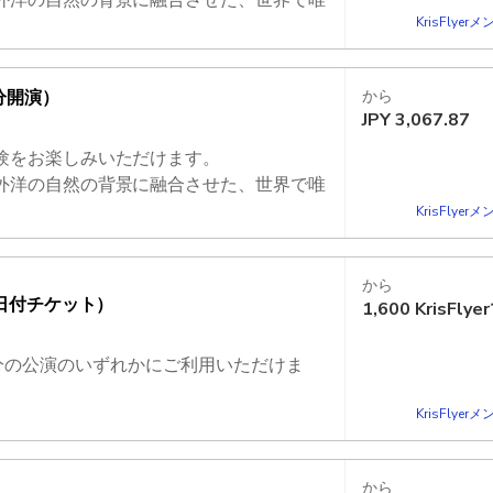
KrisFlye
分開演）
から
JPY
3,067.87
験をお楽しみいただけます。
外洋の自然の背景に融合させた、世界で唯
KrisFlye
から
日付チケット）
1,600
KrisFly
40 分の公演のいずれかにご利用いただけま
KrisFlye
外洋の自然の背景に融合させた、世界で唯
から