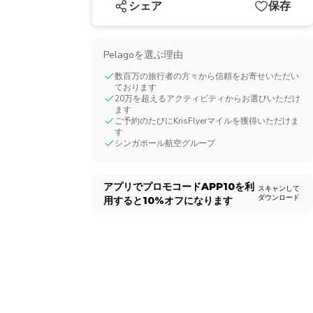
シェア
保存
CHF
Swiss Franc
Pelagoを選ぶ理由
数百万の旅行者の方々から信頼をお寄せいただい
ております
20万を超えるアクティビティからお選びいただけ
ます
ご予約のたびにKrisFlyerマイルを獲得いただけま
す
シンガポール航空グループ
アプリでプロモコード
APP10
を利
スキャンして
ダウンロード
用すると
10%
オフになります
1/13