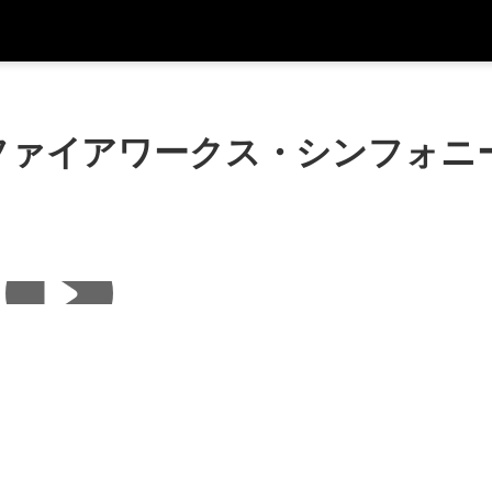
アプ
通貨
言語
を利
ファイアワークス・シンフォニ
SGD
シンガポールドル
한국어
AUD
オーストラリアドル
日本語
EUR
ユーロ
English
GBP
Pound Sterling
Bahasa Indonesia
INR
インドルピー
Tiếng Việt
IDR
インドネシアルピア
ไทย
JPY
日本円
HKD
香港ドル
MYR
マレーシアリンギット