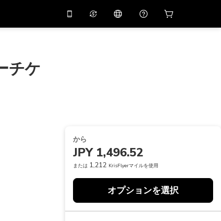
リでプロモコード
APP10
バーチャルアシスタント
用すると
10%
オフになり
ます
ーチケ
THB
タイバーツ
简体中文
スキャンしてダウンロード
ヘルプセンター
PHP
フィリピンペソ
ご意見をお聞かせください
USD
アメリカドル
NZD
ニュージーランドドル
から
VND
ベトナムドン
JPY 1,496.52
KRW
韓国ウォン
1,212
または
KrisFlyerマイルを使用
AED
Emirati Dirham
オプションを選択
CNY
Chinese Yuan
CAD
Canadian Dollar