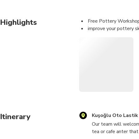
Highlights
Free Pottery Worksho
improve your pottery s
Itinerary
Kuşoğlu Oto Lastik
Our team will welcome
tea or cafe anter tha
cappadocıa after exp