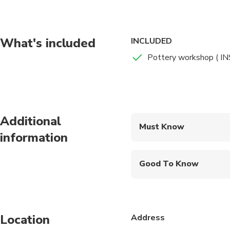
visit galley of potter
What's included
INCLUDED
Pottery workshop ( 
Additional
Must Know
information
Mobile or paper ticket
Good To Know
Wheelchair accessibl
Infants and small child
Location
Address
Service animals allo