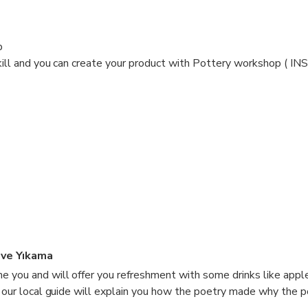
p
kill and you can create your product with Pottery workshop (
 ve Yıkama
 you and will offer you refreshment with some drinks like appl
t our local guide will explain you how the poetry made why the p
lanations you will se the demonstration show anter show time y