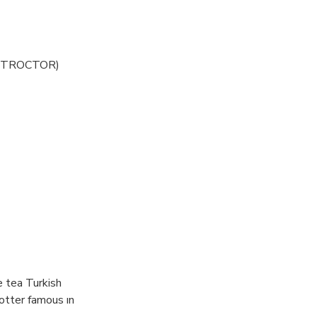
 INSTROCTOR)
e tea Turkish
otter famous ın
ou can see and