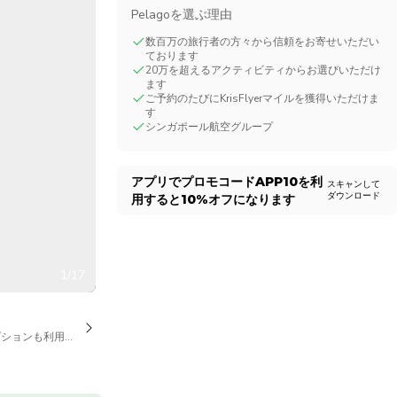
Pelagoを選ぶ理由
CHF
Swiss Franc
数百万の旅行者の方々から信頼をお寄せいただい
ております
20万を超えるアクティビティからお選びいただけ
ます
ご予約のたびにKrisFlyerマイルを獲得いただけま
す
シンガポール航空グループ
アプリでプロモコード
APP10
を利
スキャンして
ダウンロード
用すると
10%
オフになります
1/17
プションも利用可能です