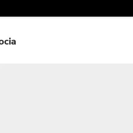
アプ
通貨
言語
を利
ocia
SGD
シンガポールドル
한국어
AUD
オーストラリアドル
日本語
EUR
ユーロ
English
GBP
Pound Sterling
Bahasa Indonesia
INR
インドルピー
Tiếng Việt
IDR
インドネシアルピア
ไทย
JPY
日本円
HKD
香港ドル
MYR
マレーシアリンギット