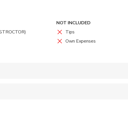
y places
NOT INCLUDED
INSTROCTOR)
Tips
Own Expenses
 accepted
e
ren can ride in a pram or stroller
wed