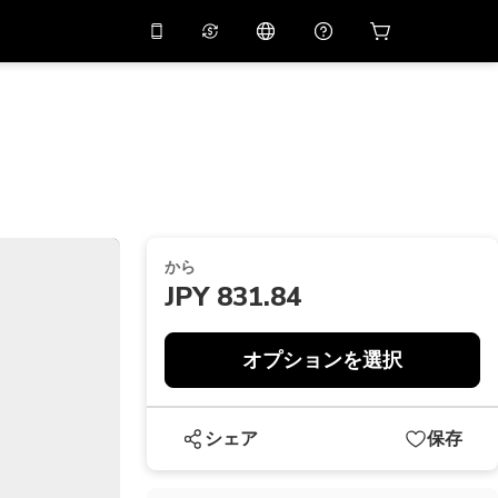
リでプロモコード
APP10
バーチャルアシスタント
用すると
10%
オフになり
ます
THB
タイバーツ
简体中文
スキャンしてダウンロード
ヘルプセンター
PHP
フィリピンペソ
ご意見をお聞かせください
USD
アメリカドル
から
NZD
ニュージーランドドル
JPY 831.84
VND
ベトナムドン
オプションを選択
KRW
韓国ウォン
AED
Emirati Dirham
シェア
保存
CNY
Chinese Yuan
CAD
Canadian Dollar