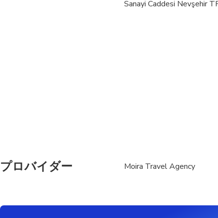
Sanayi Caddesi Nevşehir TR
Public transportation
Infants are required to
Specialized infant sea
Transportation option
All areas and surface
Not recommended for t
Suitable for all physic
プロバイダー
Moira Travel Agency