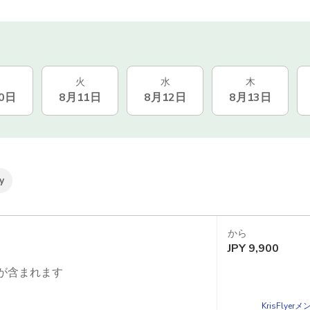
火
水
木
0日
8月11日
8月12日
8月13日
y
から
JPY
9,900
が含まれます
対象アトラクションの行列をスキップ
KrisFlye