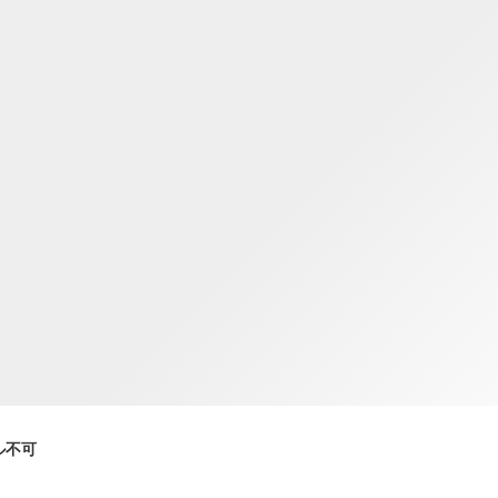
TWD
新台湾ドル
ル不可