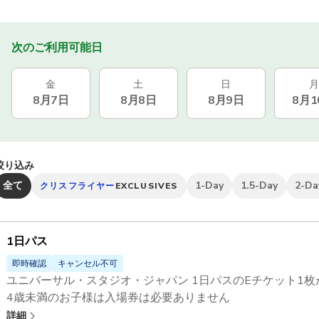
次のご利用可能日
金
土
日
月
8月7日
8月8日
8月9日
8月1
絞り込み
全て
1-Day
1.5-Day
2-Da
クリスフライヤー
EXCLUSIVES
1日パス
即時確認
キャンセル不可
ユニバーサル・スタジオ・ジャパン 1日パスのEチケット1枚
4歳未満のお子様は入場券は必要ありません
ユニバーサル・スタジオ・ジャパン - エクスプレスパス
で、
詳細