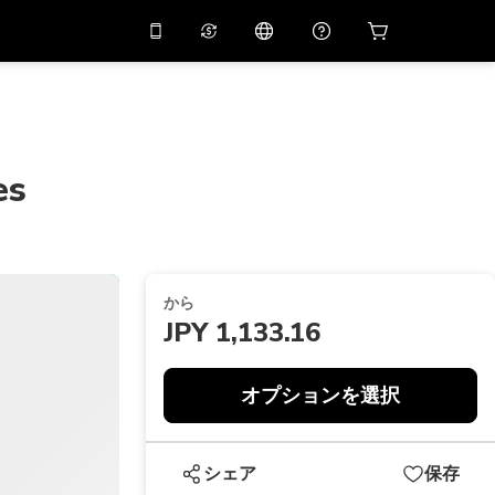
リでプロモコード
APP10
バーチャルアシスタント
用すると
10%
オフになり
ます
THB
タイバーツ
简体中文
スキャンしてダウンロード
ヘルプセンター
es
PHP
フィリピンペソ
ご意見をお聞かせください
USD
アメリカドル
NZD
ニュージーランドドル
から
VND
ベトナムドン
JPY 1,133.16
KRW
韓国ウォン
オプションを選択
AED
Emirati Dirham
CNY
Chinese Yuan
シェア
保存
CAD
Canadian Dollar