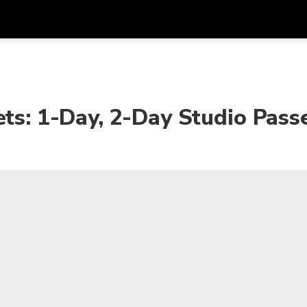
アプ
通貨
言語
を利
SGD
シンガポールドル
한국어
ets: 1-Day, 2-Day Studio Pass
AUD
オーストラリアドル
日本語
EUR
ユーロ
English
GBP
Pound Sterling
Bahasa Indonesia
INR
インドルピー
Tiếng Việt
IDR
インドネシアルピア
ไทย
JPY
日本円
HKD
香港ドル
MYR
マレーシアリンギット