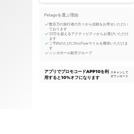
CHF
Swiss Franc
Pelagoを選ぶ理由
数百万の旅行者の方々から信頼をお寄せいただい
ております
20万を超えるアクティビティからお選びいただけ
ます
ご予約のたびにKrisFlyerマイルを獲得いただけま
す
シンガポール航空グループ
アプリでプロモコード
APP10
を利
スキャンして
ダウンロード
用すると
10%
オフになります
1/14