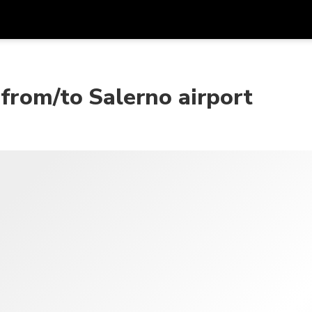
アプ
通貨
言語
を利
from/to Salerno airport
SGD
シンガポールドル
한국어
AUD
オーストラリアドル
日本語
EUR
ユーロ
English
GBP
Pound Sterling
Bahasa Indonesia
INR
インドルピー
Tiếng Việt
IDR
インドネシアルピア
ไทย
JPY
日本円
HKD
香港ドル
MYR
マレーシアリンギット