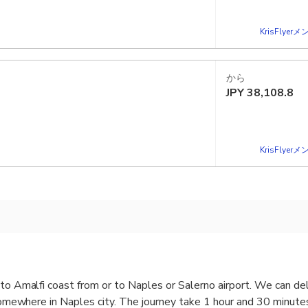
KrisFlye
から
JPY
38,108.8
KrisFlye
 to Amalfi coast from or to Naples or Salerno airport. We can del
r somewhere in Naples city. The journey take 1 hour and 30 minute