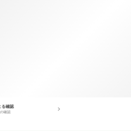
TWD
新台湾ドル
よる確認
での確認