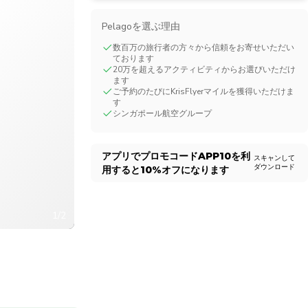
CHF
Swiss Franc
Pelagoを選ぶ理由
数百万の旅行者の方々から信頼をお寄せいただい
ております
20万を超えるアクティビティからお選びいただけ
ます
ご予約のたびにKrisFlyerマイルを獲得いただけま
す
シンガポール航空グループ
アプリでプロモコード
APP10
を利
スキャンして
ダウンロード
用すると
10%
オフになります
1/2