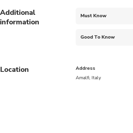
Additional
Must Know
information
Mobile or paper ticket
Good To Know
Infants and small child
Service animals allo
Location
Address
Public transportation
Amalfi, Italy
Infants are required to
Specialized infant sea
Suitable for all physic