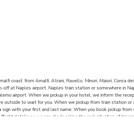
lfi coast: from Amalfi, Atrani, Ravello, Minori, Maiori, Conca dei 
p-off at Naples airport, Naples train station or somewhere in Na
Salerno airport. When we pickup in your hotel, we inform the recep
 outside to wait for you. When we pickup from train station or 
th a sign with your first and last name. When you book pickup from 
/flight details so we can check online the real situation of transp