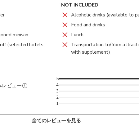
NOT INCLUDED
fer
Alcoholic drinks (available to p
Food and drinks
tioned minivan
Lunch
off (selected hotels
Transportation to/from attracti
with supplement)
5
4
みレビュー
3
2
1
全てのレビューを見る