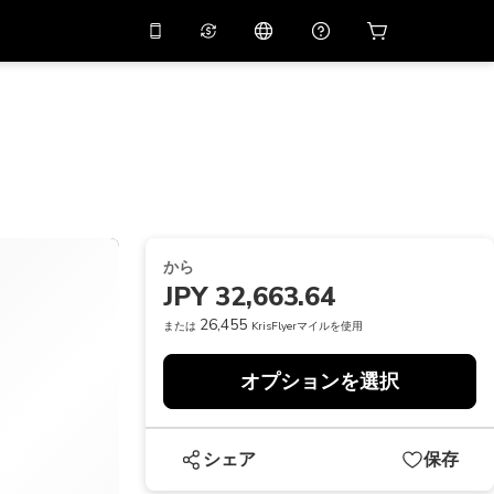
リでプロモコード
APP10
バーチャルアシスタント
用すると
10%
オフになり
ます
THB
タイバーツ
简体中文
スキャンしてダウンロード
ヘルプセンター
PHP
フィリピンペソ
ご意見をお聞かせください
USD
アメリカドル
から
NZD
ニュージーランドドル
JPY 32,663.64
VND
ベトナムドン
26,455
または
KrisFlyerマイルを使用
KRW
韓国ウォン
オプションを選択
AED
Emirati Dirham
CNY
Chinese Yuan
シェア
保存
CAD
Canadian Dollar