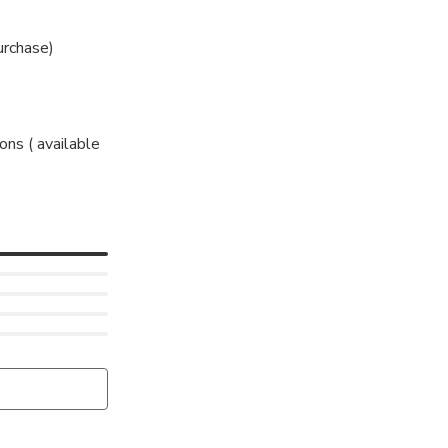
urchase)
ons ( available