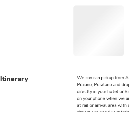
Itinerary
We can can pickup from Ama
Praiano, Positano and dro
directly in your hotel or 
on your phone when we are
at rail or arrival area wi
airport, we need your train