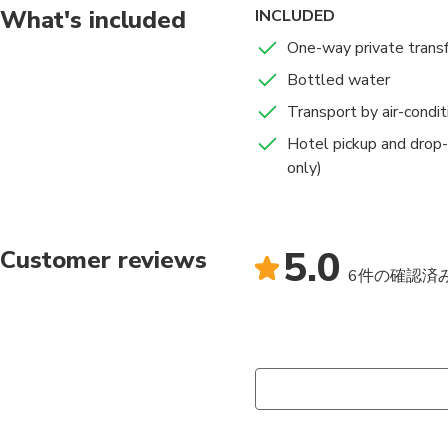
What's included
INCLUDED
One-way private trans
Bottled water
Transport by air-condi
Hotel pickup and drop-
only)
5.0
Customer reviews
6件の確認済