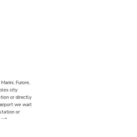
Marini, Furore,
ples city
tion or directly
airport we wait
station or
ort.