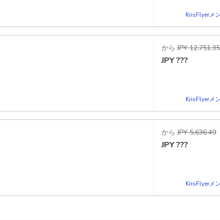
KrisFlye
から
JPY 12,751.35
JPY
???
KrisFlye
から
JPY 5,636.49
JPY
???
KrisFlye