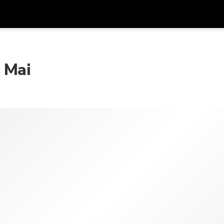
アプ
通貨
言語
を利
 Mai
SGD
シンガポールドル
한국어
AUD
オーストラリアドル
日本語
EUR
ユーロ
English
GBP
Pound Sterling
Bahasa Indonesia
INR
インドルピー
Tiếng Việt
IDR
インドネシアルピア
ไทย
JPY
日本円
HKD
香港ドル
MYR
マレーシアリンギット