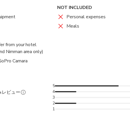
見
NOT INCLUDED
る
uipment
Personal expenses
Meals
er from your hotel
and Nimman area only)
 GoPro Camara
5
4
みレビュー
3
2
1