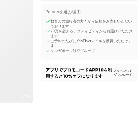
CHF
Swiss Franc
Pelagoを選ぶ理由
数百万の旅行者の方々から信頼をお寄せいただい
ております
20万を超えるアクティビティからお選びいただけ
ます
ご予約のたびにKrisFlyerマイルを獲得いただけま
す
シンガポール航空グループ
アプリでプロモコード
APP10
を利
スキャンして
ダウンロード
用すると
10%
オフになります
1/10