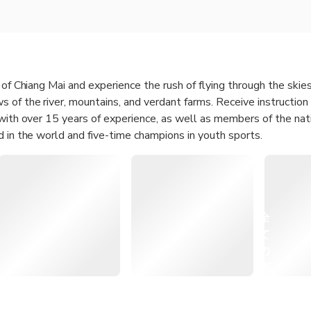
 of Chiang Mai and experience the rush of flying through the skie
 of the river, mountains, and verdant farms. Receive instruction
 with over 15 years of experience, as well as members of the na
d in the world and five-time champions in youth sports.
全
て
の
画
像
を