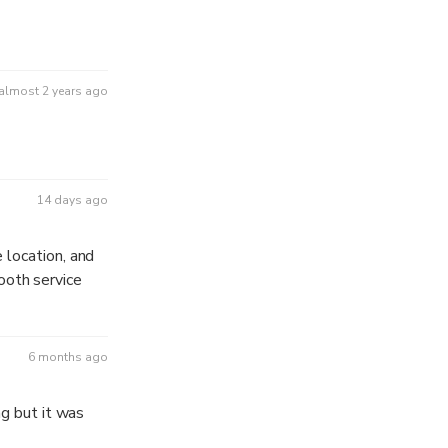
almost 2 years ago
14 days ago
 location, and
mooth service
6 months ago
ng but it was