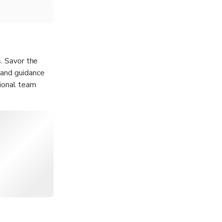
s. Savor the
 and guidance
tional team