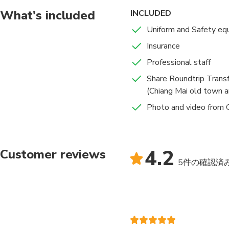
What's included
INCLUDED
Uniform and Safety eq
Insurance
Professional staff
Share Roundtrip Transf
(Chiang Mai old town 
Photo and video from
4.2
Customer reviews
5件の確認済