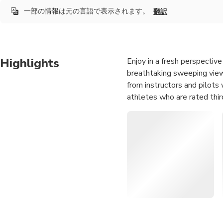
一部の情報は元の言語で表示されます。
翻訳
Highlights
Enjoy in a fresh perspective
breathtaking sweeping views
from instructors and pilots
athletes who are rated thir