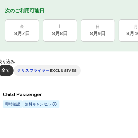
次のご利用可能日
金
土
日
月
8月7日
8月8日
8月9日
8月1
絞り込み
全て
クリスフライヤー
EXCLUSIVES
Child Passenger
即時確認
無料キャンセル