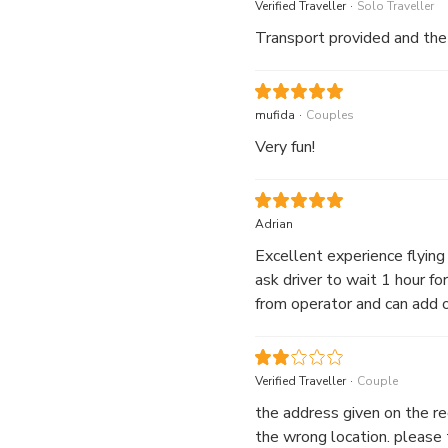
.
Verified Traveller
Solo Traveller
Transport provided and th
.
mufida
Couples
Very fun!
Adrian
Excellent experience flying
ask driver to wait 1 hour for
from operator and can add o
.
Verified Traveller
Couple
the address given on the rec
the wrong location. please t