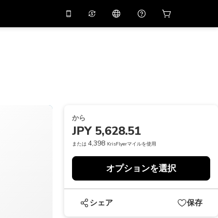
リでプロモコード
APP10
バーチャルアシスタント
用すると
10%
オフになり
ます
THB
タイバーツ
简体中文
スキャンしてダウンロード
ヘルプセンター
PHP
フィリピンペソ
ご意見をお聞かせください
USD
アメリカドル
から
NZD
ニュージーランドドル
JPY 5,628.51
VND
ベトナムドン
4,398
または
KrisFlyerマイルを使用
KRW
韓国ウォン
オプションを選択
AED
Emirati Dirham
CNY
Chinese Yuan
シェア
保存
CAD
Canadian Dollar