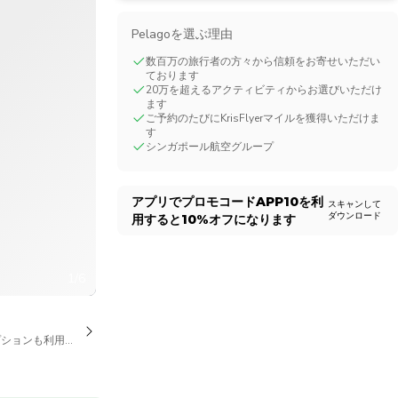
CHF
Swiss Franc
Pelagoを選ぶ理由
数百万の旅行者の方々から信頼をお寄せいただい
ております
20万を超えるアクティビティからお選びいただけ
ます
ご予約のたびにKrisFlyerマイルを獲得いただけま
す
シンガポール航空グループ
アプリでプロモコード
APP10
を利
スキャンして
ダウンロード
用すると
10%
オフになります
1/6
プションも利用可能です