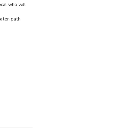
ocal who will
eaten path
out the local
 would be