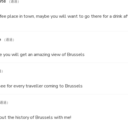
ité
（通過）
fee place in town, maybe you will want to go there for a drink af
e
（通過）
e you will get an amazing view of Brussels
過）
see for every traveller coming to Brussels
通過）
ut the history of Brussels with me!