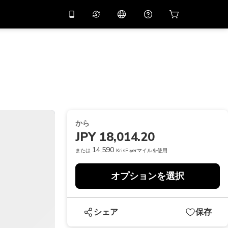
リでプロモコード
APP10
バーチャルアシスタント
用すると
10%
オフになり
ます
THB
タイバーツ
简体中文
スキャンしてダウンロード
ヘルプセンター
PHP
フィリピンペソ
ご意見をお聞かせください
USD
アメリカドル
から
NZD
ニュージーランドドル
JPY 18,014.20
VND
ベトナムドン
14,590
または
KrisFlyerマイルを使用
KRW
韓国ウォン
オプションを選択
AED
Emirati Dirham
CNY
Chinese Yuan
シェア
保存
CAD
Canadian Dollar