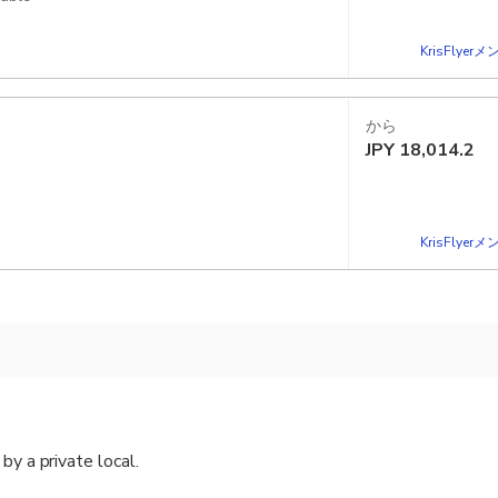
KrisFlye
から
JPY
18,014.2
KrisFlye
by a private local.