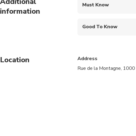
Additional
Must Know
information
Mobile or paper ticket
Good To Know
Service animals allo
Public transportation
Location
Address
Suitable for all physic
Rue de la Montagne, 1000 