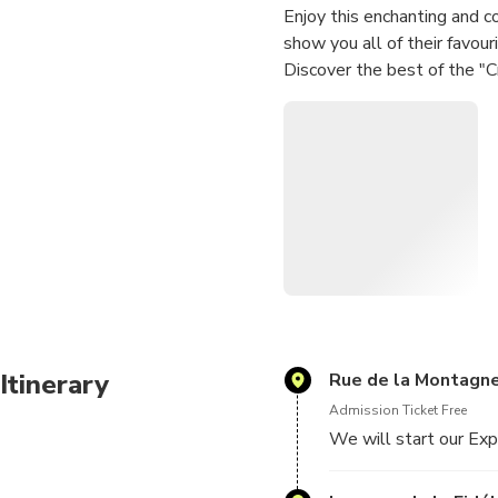
Enjoy this enchanting and co
show you all of their favour
Discover the best of the "Cr
tracks to see Brussels and e
You will feel as if you've 
culture, the local spots whe
You will get introduced to 
showing you his city!
Itinerary
Rue de la Montagn
Admission Ticket Free
We will start our Exp