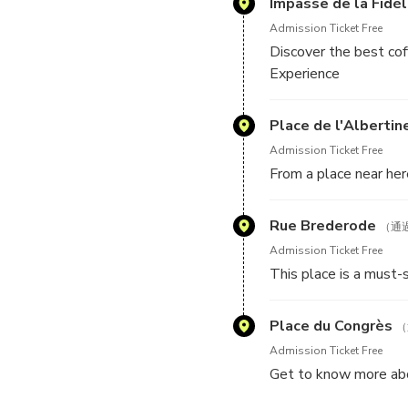
Impasse de la Fidél
Admission Ticket Free
Discover the best cof
Experience
Place de l'Albertin
Admission Ticket Free
From a place near her
Rue Brederode
（通
Admission Ticket Free
This place is a must-
Place du Congrès
（
Admission Ticket Free
Get to know more abo