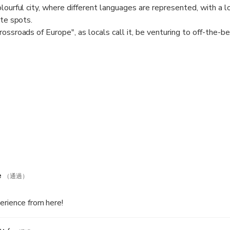
lourful city, where different languages are represented, with a l
ite spots.
ossroads of Europe", as locals call it, be venturing to off-the-b
xperience it with a local!
stumbled into a city from another era and getting to know more ab
re people like to go for a coffee or for having dinner!
the city as if you just met your best friend from overseas and he
e
（通過）
erience from here!