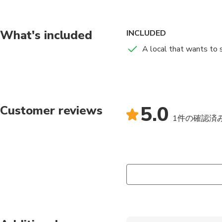
What's included
INCLUDED
A local that wants to s
5.0
Customer reviews
1件の確認済