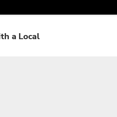
アプ
通貨
言語
を利
ith a Local
SGD
シンガポールドル
한국어
AUD
オーストラリアドル
日本語
EUR
ユーロ
English
GBP
Pound Sterling
Bahasa Indonesia
INR
インドルピー
Tiếng Việt
IDR
インドネシアルピア
ไทย
JPY
日本円
HKD
香港ドル
MYR
マレーシアリンギット