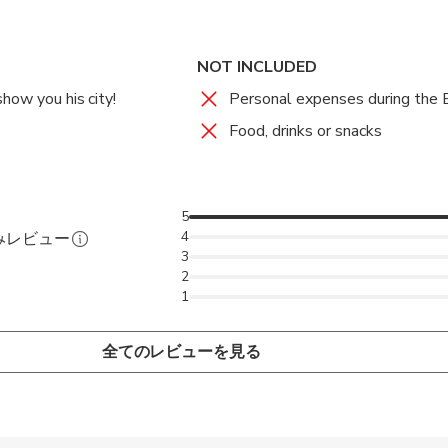
NOT INCLUDED
how you his city!
Personal expenses during the 
Food, drinks or snacks
5
4
みレビュー
3
2
1
全てのレビューを見る