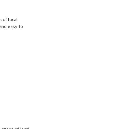
 of local
 and easy to