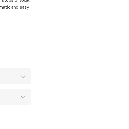
 stops of local
omatic and easy