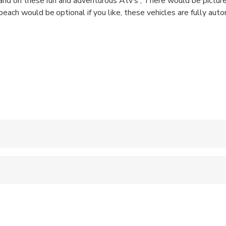
land on these fun and adventurous Atv’s , There would be picture
each would be optional if you like, these vehicles are fully aut
 accepted
 sit on an adult’s lap
ravelers with poor cardiovascular health
 at least a moderate level of physical fitness