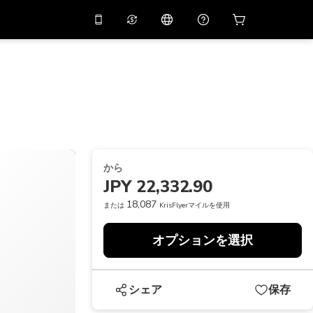
リでプロモコード
APP10
バーチャルアシスタント
用すると
10%
オフになり
ます
THB
タイバーツ
简体中文
スキャンしてダウンロード
ヘルプセンター
PHP
フィリピンペソ
ご意見をお聞かせください
USD
アメリカドル
から
NZD
ニュージーランドドル
JPY 22,332.90
VND
ベトナムドン
18,087
または
KrisFlyerマイルを使用
KRW
韓国ウォン
オプションを選択
AED
Emirati Dirham
CNY
Chinese Yuan
シェア
保存
CAD
Canadian Dollar