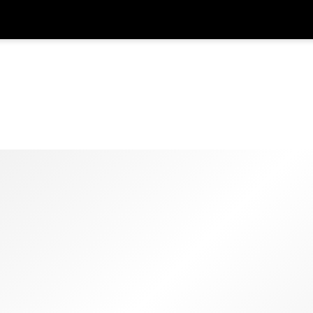
アプ
通貨
言語
を利
SGD
シンガポールドル
한국어
AUD
オーストラリアドル
日本語
EUR
ユーロ
English
GBP
Pound Sterling
Bahasa Indonesia
INR
インドルピー
Tiếng Việt
IDR
インドネシアルピア
ไทย
JPY
日本円
HKD
香港ドル
MYR
マレーシアリンギット