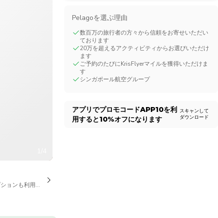
CHF
Swiss Franc
Pelagoを選ぶ理由
数百万の旅行者の方々から信頼をお寄せいただい
ております
20万を超えるアクティビティからお選びいただけ
ます
ご予約のたびにKrisFlyerマイルを獲得いただけま
す
シンガポール航空グループ
アプリでプロモコード
APP10
を利
スキャンして
ダウンロード
用すると
10%
オフになります
1/4
プションも利用可能です