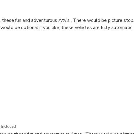
n these fun and adventurous Atv’s , There would be picture stops
ould be optional if you like, these vehicles are fully automatic
 Included