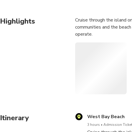
Highlights
Cruise through the island o
communities and the beach w
operate.
Itinerary
West Bay Beach
3 hours
Admission Ticket