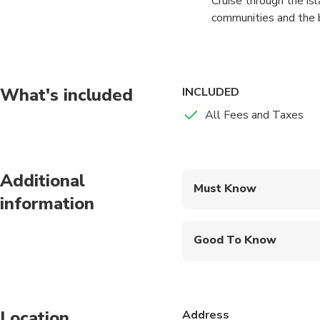
Cruise through the is
communities and the b
to operate.
What's included
INCLUDED
All Fees and Taxes
Additional
Must Know
information
Mobile or paper ticket
Good To Know
Infants are required to
Not recommended for t
Location
Address
Travelers should have