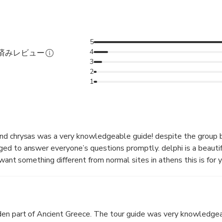
5
4
認済みレビュー
3
2
1
nd chrysas was a very knowledgeable guide! despite the group b
d to answer everyone’s questions promptly. delphi is a beautif
 want something different from normal sites in athens this is for y
den part of Ancient Greece. The tour guide was very knowledge