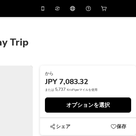
リでプロモコード
APP10
バーチャルアシスタント
用すると
10%
オフになり
ます
y Trip
THB
タイバーツ
简体中文
スキャンしてダウンロード
ヘルプセンター
PHP
フィリピンペソ
ご意見をお聞かせください
USD
アメリカドル
から
NZD
ニュージーランドドル
JPY 7,083.32
VND
ベトナムドン
5,737
または
KrisFlyerマイルを使用
KRW
韓国ウォン
オプションを選択
AED
Emirati Dirham
CNY
Chinese Yuan
シェア
保存
CAD
Canadian Dollar