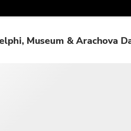
アプ
通貨
言語
を利
elphi, Museum & Arachova Da
SGD
シンガポールドル
한국어
AUD
オーストラリアドル
日本語
EUR
ユーロ
English
GBP
Pound Sterling
Bahasa Indonesia
INR
インドルピー
Tiếng Việt
IDR
インドネシアルピア
ไทย
JPY
日本円
HKD
香港ドル
MYR
マレーシアリンギット