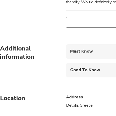
friendly. Would definitely 
Additional
Must Know
information
Mobile or paper ticket
Good To Know
Infants are required to
Suitable for all physic
Location
Address
Wear comfortable shoe
Delphi, Greece
In summer season bea