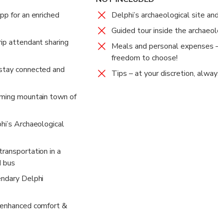
pp for an enriched
Delphi’s archaeological site a
being with a friend who is excited to show you around like a Greek
Guided tour inside the archaeol
rip attendant sharing
Meals and personal expenses –
freedom to choose!
 stay connected and
Tips – at your discretion, alwa
rming mountain town of
hi’s Archaeological
ransportation in a
d bus
endary Delphi
 enhanced comfort &