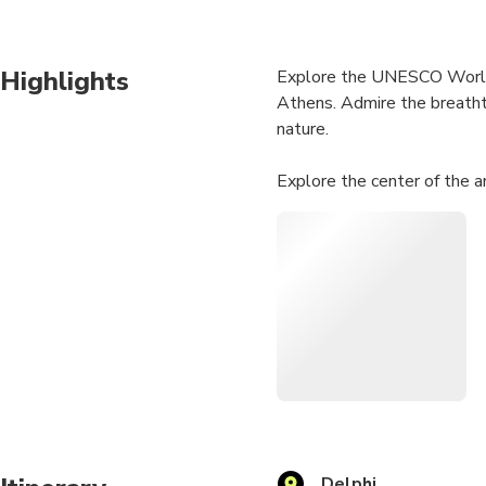
Highlights
Explore the UNESCO World H
Athens. Admire the breatht
nature.
Explore the center of the 
Let Pythia introduce you to
Meet the Apollo Temple & 
Explore Delphi’s Archaeolo
Delphi Museum
Visit the Greek traditional 
Delphi