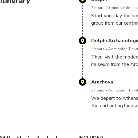
Itinerary
2 hours 50 mins
Admissio
Start your day the s
group from our central
attendant (archaeolog
terraced rocks, the Fe
Delphi Archaeolog
wisdom of ancient Gree
1 hours
Admission Ticket
Delphi with the prior
Then, visit the moder
the humans. Explore t
museum from the Archa
lucky, who knows mayb
of the Naxians and the
archaeological site w
gastronomy. So enjoy
Arachova
Athens Foresight, the
2 hours
Admission Ticket
We depart to Athens a
the enchanting landsc
famous winter resort 
We are back at abou
Station.
INCLUDED