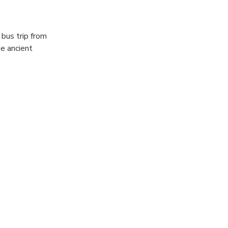
bus trip from
e ancient
asures of