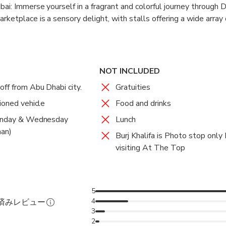
bai: Immerse yourself in a fragrant and colorful journey through 
rketplace is a sensory delight, with stalls offering a wide array
ditional Middle Eastern ingredients. Discover the essence of Duba
ulture as you explore this enchanting souq.
NOT INCLUDED
off from Abu Dhabi city.
Gratuities
ioned vehicle
Food and drinks
Sunday & Wednesday
Lunch
man)
Burj Khalifa is Photo stop only
visiting At The Top
5
4
認済みレビュー
3
2