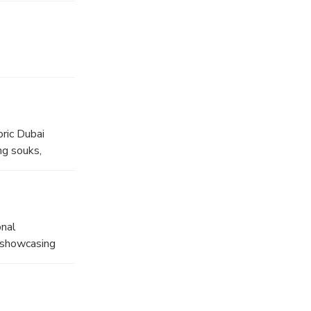
oric Dubai
ng souks,
onal
 showcasing
ess elegance