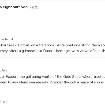
l Neighbourhood
（通過）
t Included
ai Creek: Embark on a traditional Abra boat ride along the hist
rney offers a glimpse into Dubai's heritage, with views of bustli
 the charming ambiance of the city's original trading hub.
 Free
bai: Explore the glittering world of the Gold Souq, where traditi
dern luxury blend seamlessly. Wander through a maze of shops
welry pieces, making it a treasure trove for those seeking timel
 Free