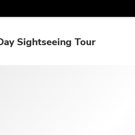
アプ
通貨
言語
を利
Day Sightseeing Tour
SGD
シンガポールドル
한국어
AUD
オーストラリアドル
日本語
EUR
ユーロ
English
GBP
Pound Sterling
Bahasa Indonesia
INR
インドルピー
Tiếng Việt
IDR
インドネシアルピア
ไทย
JPY
日本円
HKD
香港ドル
MYR
マレーシアリンギット