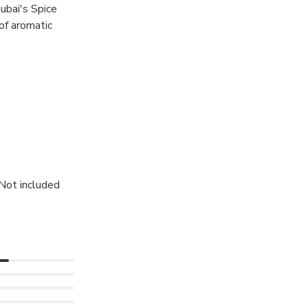
Dubai's Spice
 of aromatic
i's culinary
 Not included