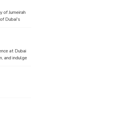
y of Jumeirah
of Dubai's
e snapshots.
ence at Dubai
m, and indulge