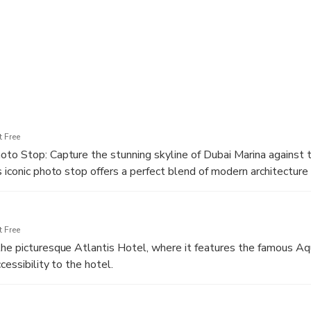
bai experience.
 Free
to Stop: Capture the stunning skyline of Dubai Marina against 
s iconic photo stop offers a perfect blend of modern architecture
ture-perfect moment in the heart of the city.
 Free
he picturesque Atlantis Hotel, where it features the famous A
cessibility to the hotel.