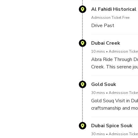
Al Fahidi Historica
Admission Ticket Free
Drive Past
Dubai Creek
10 mins
Admission Ticke
Abra Ride Through Dub
Creek. This serene jou
historic buildings, and
Gold Souk
30 mins
Admission Ticket
Gold Souq Visit in Du
craftsmanship and mo
exquisite gold and je
and opulent designs.
Dubai Spice Souk
30 mins
Admission Ticket