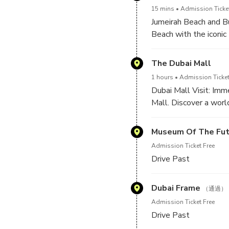
15 mins
Admission Ticket
Jumeirah Beach and B
Beach with the iconic
luxurious beachfront 
The Dubai Mall
1 hours
Admission Ticket
Dubai Mall Visit: Imm
Mall. Discover a world
in a variety of dining 
Museum Of The Fut
Admission Ticket Free
Drive Past
Dubai Frame
（通過）
Admission Ticket Free
Drive Past