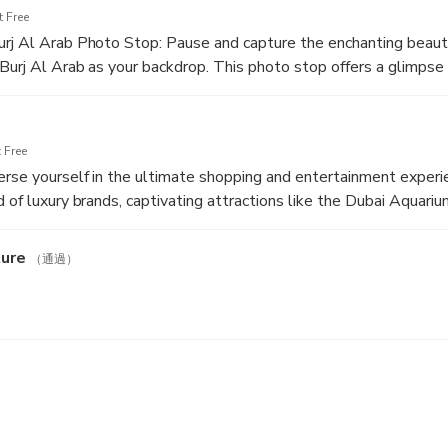
 Free
urj Al Arab Photo Stop: Pause and capture the enchanting beaut
 Burj Al Arab as your backdrop. This photo stop offers a glimpse 
and its world-renowned sail-shaped hotel, perfect for memorabl
 Free
erse yourself in the ultimate shopping and entertainment experi
 of luxury brands, captivating attractions like the Dubai Aquariu
options. It's a must-visit destination for retail therapy and leisure.
ure
（通過）