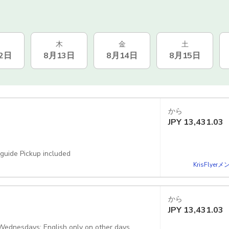
木
金
土
2日
8月13日
8月14日
8月15日
から
JPY
13,431.03
 guide Pickup included
KrisFlye
から
JPY
13,431.03
Wednesdays; English only on other days.