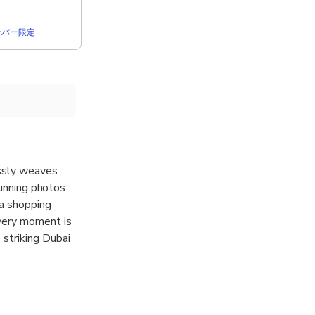
rメンバー限定
essly weaves
tunning photos
 a shopping
very moment is
striking Dubai
charm in the Al
k and an
ulture. This
e for travelers