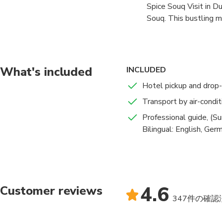
Spice Souq Visit in Du
Souq. This bustling ma
spices, herbs, and tra
heritage and vibrant c
What's included
INCLUDED
Hotel pickup and drop-
Transport by air-condit
Professional guide, (
Bilingual: English, Ger
4.6
Customer reviews
347件の確