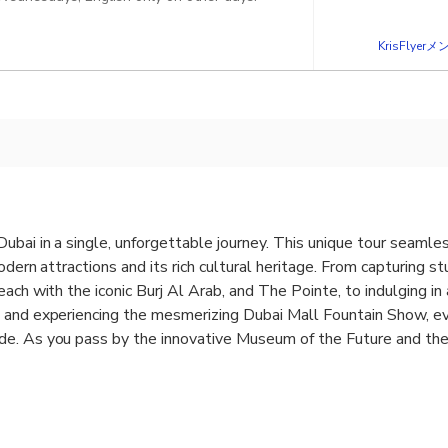
KrisFlye
ubai in a single, unforgettable journey. This unique tour seaml
odern attractions and its rich cultural heritage. From capturing s
ach with the iconic Burj Al Arab, and The Pointe, to indulging in
 and experiencing the mesmerizing Dubai Mall Fountain Show, e
e. As you pass by the innovative Museum of the Future and the 
's commitment to the future while also embracing its historical 
tour also includes a traditional Abra boat ride across Dubai Cree
 Gold Souqs, offering a sensory journey through Dubai's vibrant c
bai's past, present, and future, making it an unmissable adventur