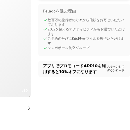
CHF
Swiss Franc
Pelagoを選ぶ理由
数百万の旅行者の方々から信頼をお寄せいただい
ております
20万を超えるアクティビティからお選びいただけ
ます
ご予約のたびにKrisFlyerマイルを獲得いただけま
す
シンガポール航空グループ
アプリでプロモコード
APP10
を利
スキャンして
ダウンロード
用すると
10%
オフになります
1/12