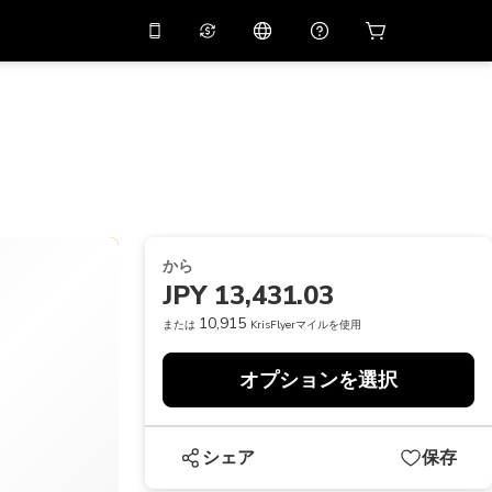
リでプロモコード
APP10
バーチャルアシスタント
用すると
10%
オフになり
ます
THB
タイバーツ
简体中文
スキャンしてダウンロード
ヘルプセンター
PHP
フィリピンペソ
ご意見をお聞かせください
USD
アメリカドル
から
NZD
ニュージーランドドル
JPY 13,431.03
VND
ベトナムドン
10,915
または
KrisFlyerマイルを使用
KRW
韓国ウォン
オプションを選択
AED
Emirati Dirham
CNY
Chinese Yuan
シェア
保存
CAD
Canadian Dollar