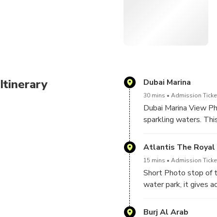
seeking a comprehensive Du
Itinerary
Dubai Marina
30 mins
Admission Ticket
Dubai Marina View Pho
sparkling waters. Thi
beauty, creating a pic
Atlantis The Royal
15 mins
Admission Ticket
Short Photo stop of t
water park, it gives ac
Burj Al Arab