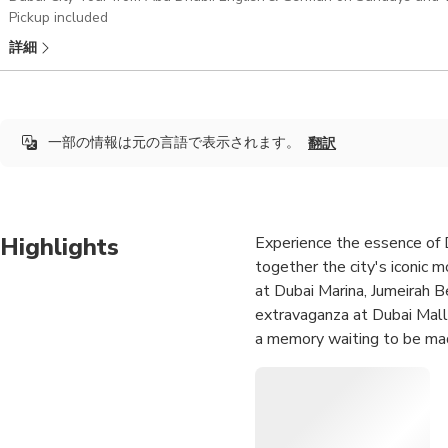
Pickup included
詳細
一部の情報は元の言語で表示されます。
翻訳
Highlights
Experience the essence of D
together the city's iconic m
at Dubai Marina, Jumeirah Be
extravaganza at Dubai Mall
a memory waiting to be mad
Frame, you'll glimpse Dubai
Fahidi Historical Area. The 
exploration of the Spice and
tour is a kaleidoscope of Du