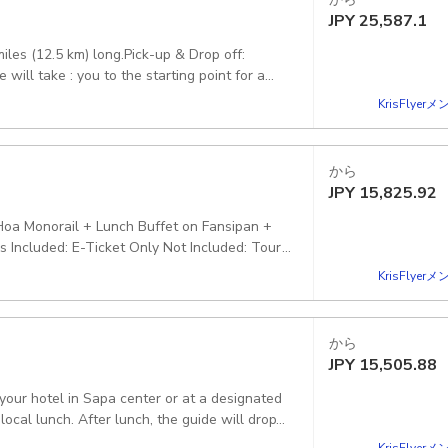
JPY
25,587.1
es (12.5 km) long.Pick-up & Drop off:
will take : you to the starting point for a
National Park About 3.30-4:30 PM, you will:
KrisFlye
k to your hotel or the meeting point in Sapa
tional Park tickets, environmental fees,
ar ticket, bottle water Excludes: Anything not
から
JPY
15,825.92
Hoa Monorail + Lunch Buffet on Fansipan +
 Included: E-Ticket Only Not Included: Tour
cluded' section of this option Pickup included
KrisFlye
から
JPY
15,505.88
your hotel in Sapa center or at a designated
KrisFlye