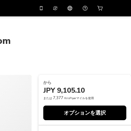
リでプロモコード
APP10
バーチャルアシスタント
用すると
10%
オフになり
ます
rom
THB
タイバーツ
简体中文
スキャンしてダウンロード
ヘルプセンター
PHP
フィリピンペソ
ご意見をお聞かせください
USD
アメリカドル
NZD
ニュージーランドドル
から
VND
ベトナムドン
JPY 9,105.10
KRW
韓国ウォン
7,377
または
KrisFlyerマイルを使用
AED
Emirati Dirham
オプションを選択
CNY
Chinese Yuan
CAD
Canadian Dollar