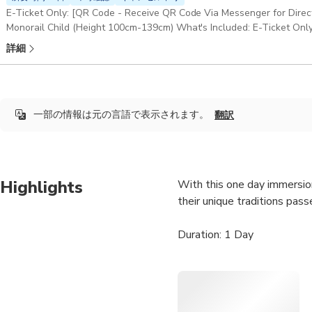
E-Ticket Only: [QR Code - Receive QR Code Via Messenger for Dire
Monorail Child (Height 100cm-139cm) What's Included: E-Ticket Only 
Anything not specifically mentioned in this option
詳細
一部の情報は元の言語で表示されます。
翻訳
Highlights
With this one day immersion
their unique traditions pas
Duration: 1 Day
Pick-up & Drop-off: Sapa 
If you start from Hanoi, Ple