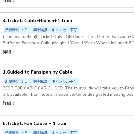
詳細
own to visit Fansipan Peak. Once finished,you will return to your hot
Cable Car & Muong Hoa Monorail Ticket. Child (Height 100cm-139cm)
4.Ticket: Cable+Lunch+1 train
所要時間: 1 日
即時確認
キャンセル不可
(The best option)E-Ticket Only: [QR Code - Direct Entry] Fansipan
Buffet on Fansipan. Child (Height 100cm-139cm) What's Included: E-T
pickup & drop-off, and anything not mentioned in the 'Included' sectio
詳細
1.Guided to Fansipan by Cable
所要時間: 1 日
即時確認
キャンセル不可
BEST FOR CABLE CAR GUIDED: The tour guide will take you to Fansipan by cable car and monorail Pick-up & Drop
off: available : from hotels in Sapa center or designated meeting po
round trip, Tour guide Excluded:: Food, drinks, and anything not speci
詳細
Pickup included
6.Ticket: Fan Cable + 1 train
所要時間: 1 日
即時確認
キャンセル不可