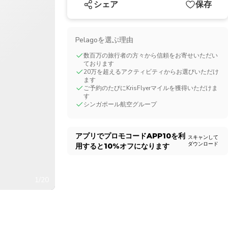
シェア
保存
CHF
Swiss Franc
Pelagoを選ぶ理由
数百万の旅行者の方々から信頼をお寄せいただい
ております
20万を超えるアクティビティからお選びいただけ
ます
ご予約のたびにKrisFlyerマイルを獲得いただけま
す
シンガポール航空グループ
アプリでプロモコード
APP10
を利
スキャンして
ダウンロード
用すると
10%
オフになります
1/20