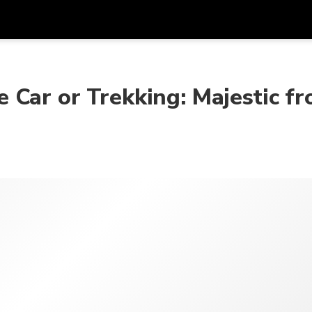
アプ
通貨
言語
を利
 Car or Trekking: Majestic f
SGD
シンガポールドル
한국어
AUD
オーストラリアドル
日本語
EUR
ユーロ
English
GBP
Pound Sterling
Bahasa Indonesia
INR
インドルピー
Tiếng Việt
IDR
インドネシアルピア
ไทย
JPY
日本円
HKD
香港ドル
MYR
マレーシアリンギット