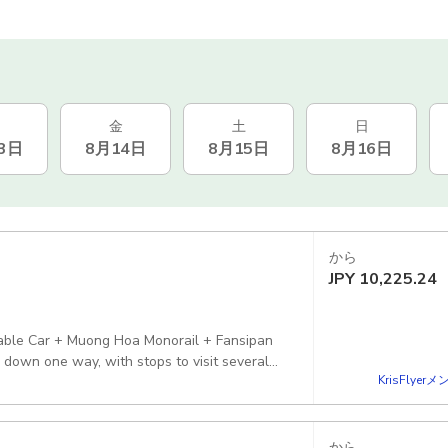
金
土
日
3日
8月14日
8月15日
8月16日
から
JPY
10,225.24
 Cable Car + Muong Hoa Monorail + Fansipan
 down one way, with stops to visit several
KrisFlye
から