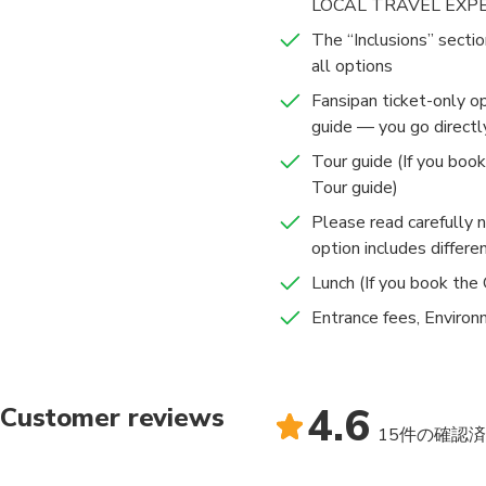
LOCAL TRAVEL EXP
The “Inclusions” sectio
all options
Fansipan ticket-only o
guide — you go directl
Tour guide (If you boo
Tour guide)
Please read carefully 
option includes differen
Lunch (If you book the
Entrance fees, Environ
4.6
Customer reviews
15件の確認