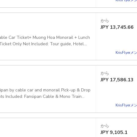
el E-Ticket: [QR Code - Direct Entry] Fansipan
 Pickup included
から
JPY
13,745.66
 Cable Car Ticket+ Muong Hoa Monorail + Lunch
icket Only Not Included: Tour guide, Hotel
n of this option
KrisFlye
から
JPY
17,586.13
ints Included: Fansipan Cable & Mono Train
fically mentioned in this program option.
KrisFlye
から
JPY
9,105.1