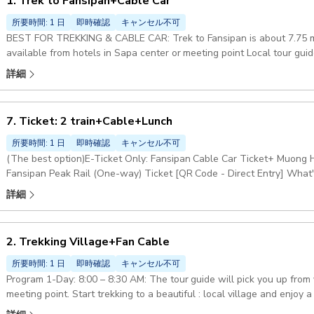
1. Trek to Fansipan+Cable Car
所要時間: 1 日
即時確認
キャンセル不可
BEST FOR TREKKING & CABLE CAR: Trek to Fansipan is about 7.75 mil
available from hotels in Sapa center or meeting point Local tour guide 
one-way trek to Fansipan Peak through the stunning Hoang Lien Son 
詳細
return by cable car to the meeting point and then be transferred bac
center Included: tour guide: Picnic lunch, Fansipan Hoang Lien Son Na
Included: round-trip transfer : to the trekking point, Fansipan cable c
7. Ticket: 2 train+Cable+Lunch
specifically mentioned in this option program Pickup included
所要時間: 1 日
即時確認
キャンセル不可
(The best option)E-Ticket Only: Fansipan Cable Car Ticket+ Muong 
Fansipan Peak Rail (One-way) Ticket [QR Code - Direct Entry] What's
guide, Hotel pickup & drop-off, and anything not mentioned in the 'In
詳細
2. Trekking Village+Fan Cable
所要時間: 1 日
即時確認
キャンセル不可
Program 1-Day: 8:00 – 8:30 AM: The tour guide will pick you up from 
meeting point. Start trekking to a beautiful : local village and enjoy a local lunch. After lunch, the guide will drop
you off at Sapa Station. From there, you will take the : Cable Car and Muong Hoa Monorail (round-trip) on your