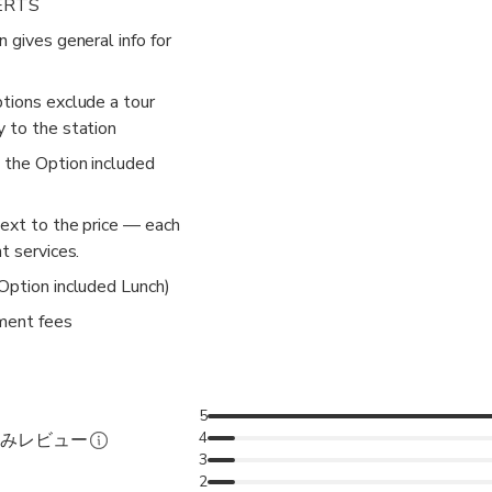
ERTS
n gives general info for
ptions exclude a tour
y to the station
k the Option included
next to the price — each
t services.
 Option included Lunch)
ment fees
5
4
済みレビュー
3
2