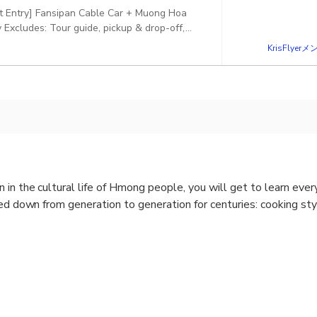
ct Entry] Fansipan Cable Car + Muong Hoa
Excludes: Tour guide, pickup & drop-off,
KrisFlye
 in the cultural life of Hmong people, you will get to learn ever
sed down from generation to generation for centuries: cooking s
Town
ase contact us to customize the tour for you.