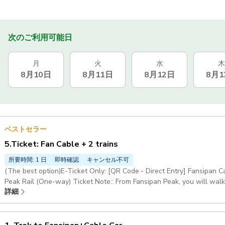
次のご利用可能日
月
火
水
木
8月10日
8月11日
8月12日
8月1
ベストセラー
5.Ticket: Fan Cable + 2 trains
所要時間: 1 日
即時確認
キャンセル不可
(The best option)E-Ticket Only: [QR Code - Direct Entry] Fansipan
Peak Rail (One-way) Ticket Note:: From Fansipan Peak, you will walk
詳細
scenic spots along the way Child (100 - 139 cm) What's Included: E-Ticket Only Excludes: Tour guide, pickup &
drop-off, anything not mentioned in the 'Included' here