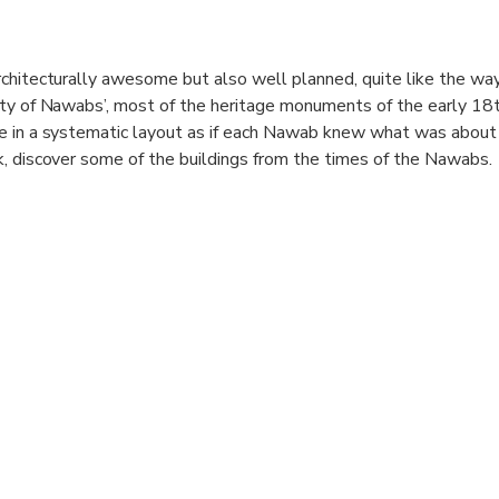
chitecturally awesome but also well planned, quite like the way
ity of Nawabs’, most of the heritage monuments of the early 18t
e in a systematic layout as if each Nawab knew what was about
, discover some of the buildings from the times of the Nawabs.
e banks of the River Gomti
 the times of the Nawabs
ts Periphery