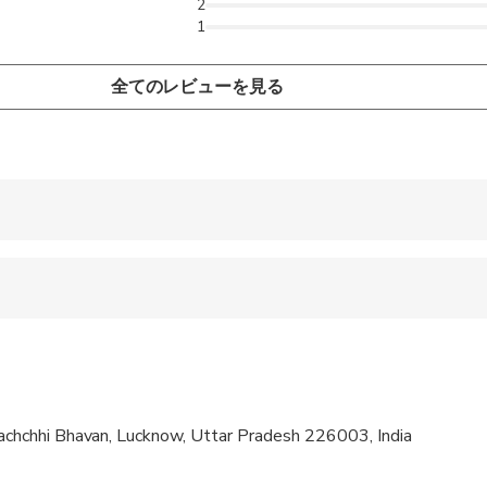
2
1
全てのレビューを見る
 accepted
 sit on an adult’s lap
ravelers with spinal injuries
pregnant travelers
hchhi Bhavan, Lucknow, Uttar Pradesh 226003, India
ravelers with poor cardiovascular health