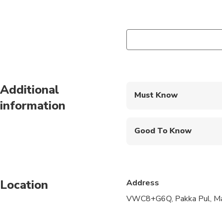
Additional
Must Know
information
Mobile or paper ticket
Good To Know
Infants are required to
Not recommended for t
Location
Address
Not recommended for 
VWC8+G6Q, Pakka Pul, Mac
Not recommended for t