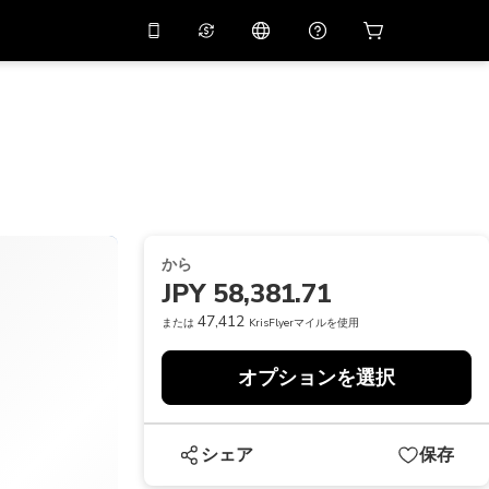
リでプロモコード
APP10
バーチャルアシスタント
用すると
10%
オフになり
ます
THB
タイバーツ
简体中文
スキャンしてダウンロード
ヘルプセンター
PHP
フィリピンペソ
ご意見をお聞かせください
USD
アメリカドル
から
NZD
ニュージーランドドル
JPY 58,381.71
VND
ベトナムドン
47,412
または
KrisFlyerマイルを使用
KRW
韓国ウォン
オプションを選択
AED
Emirati Dirham
CNY
Chinese Yuan
シェア
保存
CAD
Canadian Dollar