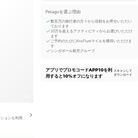
CHF
Swiss Franc
Pelagoを選ぶ理由
数百万の旅行者の方々から信頼をお寄せいただい
ております
20万を超えるアクティビティからお選びいただけ
ます
ご予約のたびにKrisFlyerマイルを獲得いただけま
す
シンガポール航空グループ
アプリでプロモコード
APP10
を利
スキャンして
ダウンロード
用すると
10%
オフになります
1/6
プションも利用可能です