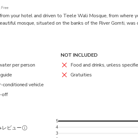
 Free
 from your hotel and driven to Teele Wali Mosque, from where y
beautiful mosque, situated on the banks of the River Gomti, was 
ng the reign of the Mughal Emperor, Aurangzeb.
take you to some of the most splendid pieces of architecture dat
 On this walking tour we not only explore the main landmarks o
NOT INCLUDED
sit some nooks and corners in the periphery without which the hi
water per person
Food and drinks, unless specifi
Listen to the tales that your guide will share with you as you 
 guide
r.
Gratuities
r-conditioned vehicle
, you will be driven back to your hotel.
-off
5
4
みレビュー
3