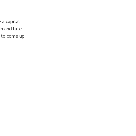
 a capital
h and late
 to come up