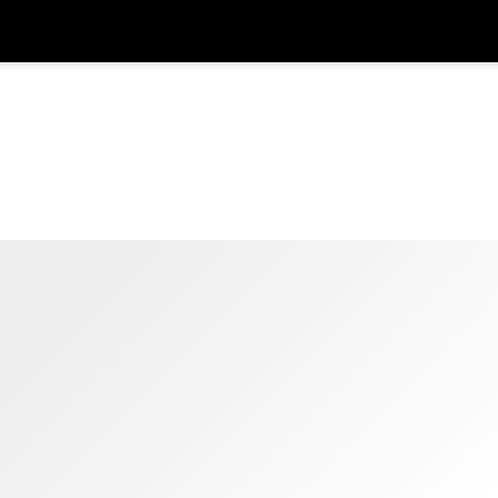
アプ
通貨
言語
を利
SGD
シンガポールドル
한국어
AUD
オーストラリアドル
日本語
EUR
ユーロ
English
GBP
Pound Sterling
Bahasa Indonesia
INR
インドルピー
Tiếng Việt
IDR
インドネシアルピア
ไทย
JPY
日本円
HKD
香港ドル
MYR
マレーシアリンギット