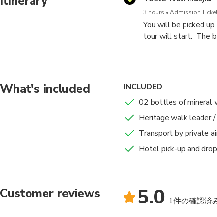
Itinerary
3 hours
Admission Ticket
You will be picked up
tour will start. The 
the 17th century duri
Your guide will then 
times of the Nawabs.
What's included
INCLUDED
heritage, but also vi
02 bottles of mineral 
would be incomplete. 
Heritage walk leader /
on this three hour tou
Transport by private ai
At the end of the tour
Hotel pick-up and drop
5.0
Customer reviews
1件の確認済