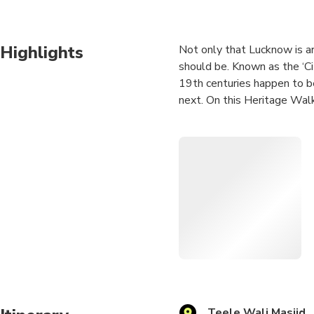
Highlights
Not only that Lucknow is ar
should be. Known as the ‘C
19th centuries happen to b
next. On this Heritage Walk
Highlights:-
• Teele Wali Mosque on th
• Heritage monuments from
• Husainabad Complex and i
Teele Wali Masjid