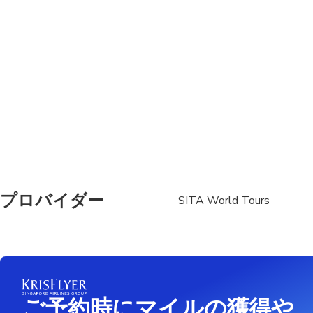
Travelers should have
Adult pricing applies t
Walking is involved i
Children must be acc
プロバイダー
SITA World Tours
ご予約時にマイルの獲得や