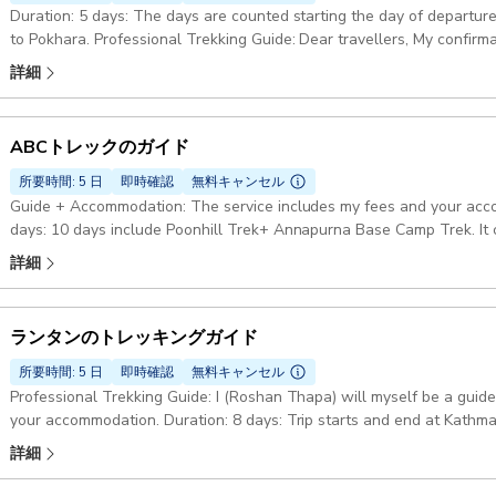
Duration: 5 days: The days are counted starting the day of departure
car/jeep/van or public bus as you desire. Need help with Itinerary???:
to Pokhara. Professional Trekking Guide: Dear travellers, My confirmation may not be available soon if I can't get
the perfect itinerary as per the time, strength, interest and economy
good data/wifi while I will be on trek. Pickup included
詳細
ABCトレックのガイド
所要時間: 5 日
即時確認
無料キャンセル
Guide + Accommodation: The service includes my fees and your acco
days: 10 days include Poonhill Trek+ Annapurna Base Camp Trek. It
be done by 7 days. Annapurna Base Camp: Pokhara- Nayapul-Ulleri
詳細
MBC-ABC-Chhomrong- Kyumi-Nayapul- Pokhara Professional Trekking G
We will have a meeting and trek preparation the day before we depa
ランタンのトレッキングガイド
所要時間: 5 日
即時確認
無料キャンセル
Professional Trekking Guide: I (Roshan Thapa) will myself be a guide
your accommodation. Duration: 8 days: Trip starts and end at Kathm
and ended at Pokhara or reversed. Langtang Trekking Route: Kathmandu- Galchhi- Syabrubensi- Lama Hotel-
詳細
Langtang- Lama Hotel- Syabrubesi- Galchhi- Kathmandu/Pokhara All y
extra guide for bigger group, porters, permits, vehicles,foods and a