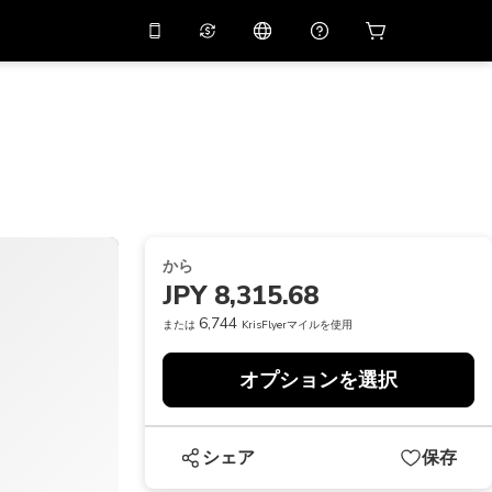
リでプロモコード
APP10
バーチャルアシスタント
用すると
10%
オフになり
ます
THB
タイバーツ
简体中文
スキャンしてダウンロード
ヘルプセンター
PHP
フィリピンペソ
ご意見をお聞かせください
USD
アメリカドル
から
NZD
ニュージーランドドル
JPY 8,315.68
VND
ベトナムドン
6,744
または
KrisFlyerマイルを使用
KRW
韓国ウォン
オプションを選択
AED
Emirati Dirham
CNY
Chinese Yuan
シェア
保存
CAD
Canadian Dollar