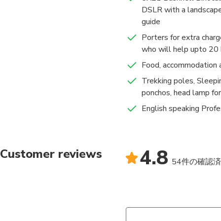
your choice & price m
DSLR with a landscape 
I get prepared upto th
guide
sleeping bags, 100% 
Porters for extra char
I’m a landscape photo
who will help upto 20
produced 100s of trek
along with the explan
Food, accommodation an
aspects of Nepal on y
Trekking poles, Sleepin
Thank you
ponchos, head lamp for
English speaking Profe
4.8
Customer reviews
54件の確認