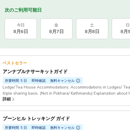
次のご利用可能日
今日
金
土
日
8月6日
8月7日
8月8日
8月
ベストセラー
アンナプルナサーキットガイド
所要時間: 5 日
即時確認
無料キャンセル
Lodge/Tea House Accommodations: Accommodations in Lodges/ Tea ho
triple sharing basis. (Not in Pokhara/ Kathmandu) Explanation about
詳細
or mountains, I will provide you really lots and lots of ideas of many 
Trekking guide myself. I will find you porters (@ extra payment) if y
trek can be done in 10 days if you drive more and will take around 20 d
will take you to the best lodges with the avaibility of inhouse resta
プーンヒル トレッキング ガイド
Annapurna Circuit Trek: Bensisahar-Dharapani-Chame- Manang-Tho
所要時間: 5 日
即時確認
無料キャンセル
Tatopani- Ghorepani-Poonhill- Nayapul- Pokhara Not Included: I will