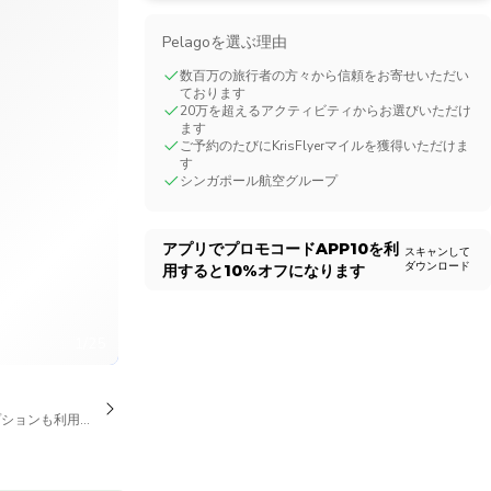
CHF
Swiss Franc
Pelagoを選ぶ理由
数百万の旅行者の方々から信頼をお寄せいただい
ております
20万を超えるアクティビティからお選びいただけ
ます
ご予約のたびにKrisFlyerマイルを獲得いただけま
す
シンガポール航空グループ
アプリでプロモコード
APP10
を利
スキャンして
ダウンロード
用すると
10%
オフになります
1/25
プションも利用可能です