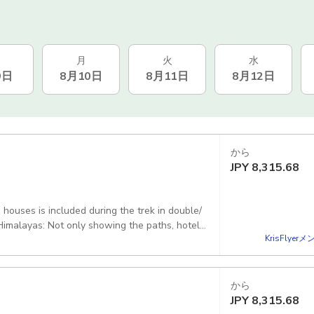
月
火
水
9日
8月10日
8月11日
8月12日
から
JPY
8,315.68
uses is included during the trek in double/
 Himalayas: Not only showing the paths, hotels
KrisFlye
subjects. Trekking Guide: I will be your
ou need. Duration: 12 days: 10-20 days. This
ays if you do the full circuit. Not included: I
urant serving healthy foods and big menu.
から
rong Pass- Muktinath- Kagbeni- Jomsom-
JPY
8,315.68
 arrange any type of vehicle: Reserved