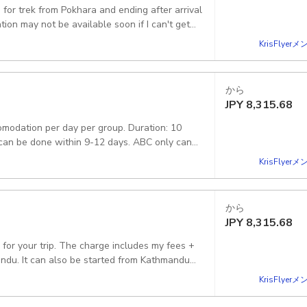
 for trek from Pokhara and ending after arrival
 Please book for a day and I will design you
 you have. Pickup included
KrisFlye
から
JPY
8,315.68
modation per day per group. Duration: 10
 can be done within 9-12 days. ABC only can
- Ghorepani- Poonhill- Tadapani- Chhomrong-
KrisFlye
uide: I will present myself as your Guide.
rt from Pokhara. Pickup included
から
JPY
8,315.68
 for your trip. The charge includes my fees +
andu. It can also be started from Kathmandu
KrisFlye
our requirements: In necessity I'll arrange
ccommodation for extra charges. Pickup included