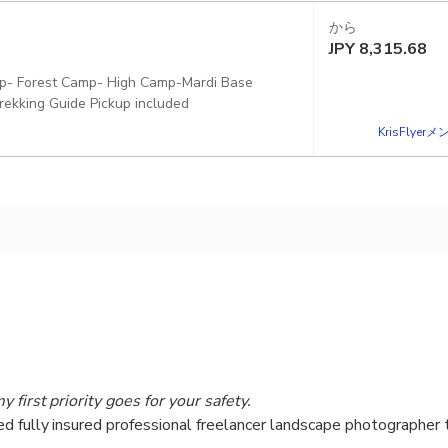
から
JPY
8,315.68
amp- Forest Camp- High Camp-Mardi Base
ekking Guide Pickup included
KrisFlye
 first priority goes for your safety.
d fully insured professional freelancer landscape photographer t