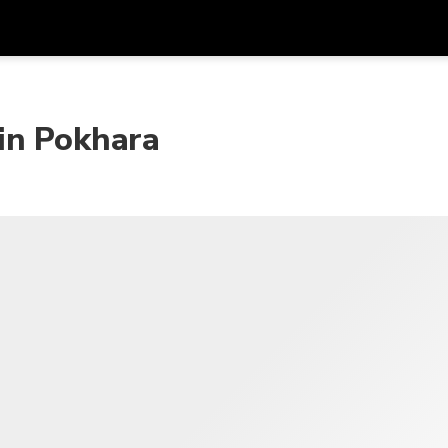
アプ
通貨
言語
を利
in Pokhara
SGD
シンガポールドル
한국어
AUD
オーストラリアドル
日本語
EUR
ユーロ
English
GBP
Pound Sterling
Bahasa Indonesia
INR
インドルピー
Tiếng Việt
IDR
インドネシアルピア
ไทย
JPY
日本円
HKD
香港ドル
MYR
マレーシアリンギット