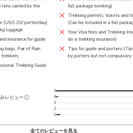
entioned is the payment for 1 day only, not the whole trek.
lens carried by the
full package booking)
e highest extent possible for your safety. I’ll provide you free t
water proof rain ponchos & head lamps.
Trekking permits, tickets and t
ge (USD 20/ porter/day)
grapher & Trekking Guide Trainer too from Ministry of Tourism,
(Can be included in a full pack
 kg luggage
king guides in Nepal. I’ll offer you cool landcape photographs of
Your Visa fees and Trekking In
ations about photography, natural, cultural, socio economic, geog
d insurance for guide
do a trekking insurance)
our interest.
g bags, Pair of Rain
Tips for guide and porters (Tip
 trekkers
by porters but not compulsory 
ssional Trekking Guide
5
4
済みレビュー
3
2
1
全てのレビューを見る