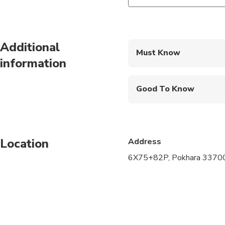
Additional
Must Know
information
Mobile or paper ticket
Good To Know
Service animals allo
Not recommended for t
Location
Address
Not recommended for 
6X75+82P, Pokhara 33700
Not recommended for t
Travelers should have