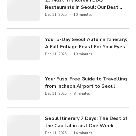
13 Must-Try Korean BBQ
Restaurants in Seoul: Our Best
Picks
Dec 11, 2025
10 minutes
Your 5-Day Seoul Autumn Itinerary:
A Fall Foliage Feast For Your Eyes
Dec 11, 2025
10 minutes
Your Fuss-Free Guide to Travelling
from Incheon Airport to Seoul
Dec 11, 2025
8 minutes
Seoul Itinerary 7 Days: The Best of
the Capital in Just One Week
Dec 11, 2025
14 minutes