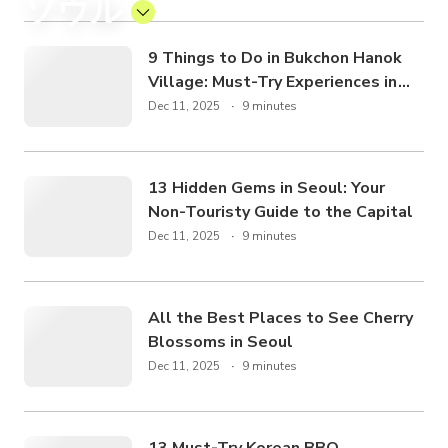
ソウル
9 Things to Do in Bukchon Hanok
Village: Must-Try Experiences in
this Historic Hood
Dec 11, 2025
9 minutes
13 Hidden Gems in Seoul: Your
Non-Touristy Guide to the Capital
Dec 11, 2025
9 minutes
All the Best Places to See Cherry
Blossoms in Seoul
Dec 11, 2025
9 minutes