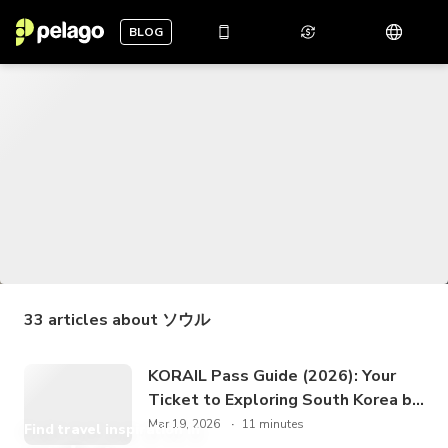
BLOG
33
articles about
ソウル
KORAIL Pass Guide (2026): Your
Ticket to Exploring South Korea by
Rail
Mar 19, 2026
11 minutes
Find travel inspiration in