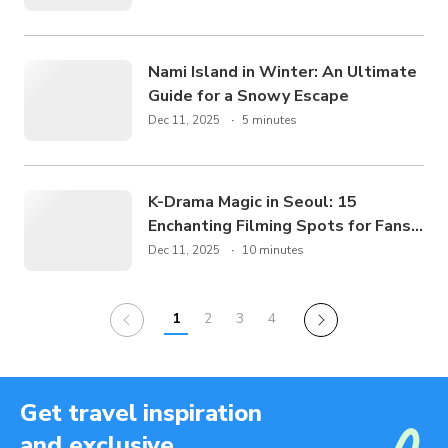
Nami Island in Winter: An Ultimate
Guide for a Snowy Escape
Dec 11, 2025
5 minutes
K-Drama Magic in Seoul: 15
Enchanting Filming Spots for Fans
to Visit!
Dec 11, 2025
10 minutes
1
2
3
4
Get travel inspiration
and exclusive