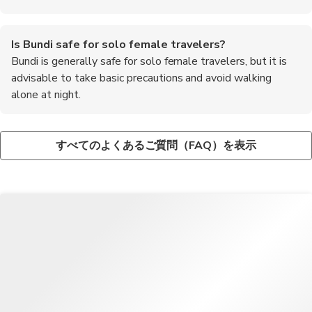
Is Bundi safe for solo female travelers?
Bundi is generally safe for solo female travelers, but it is
advisable to take basic precautions and avoid walking
alone at night.
Are there any festivals or events in Bundi worth
What is the best way to reach Bundi from major cities in
Where can I buy traditional handicrafts and souvenirs in
attending?
India?
Bundi?
すべてのよくあるご質問（FAQ）を表示
The Bundi Utsav held in November is a vibrant festival
Bundi is well-connected by road and rail. Visitors can take a
The local bazaars in Bundi, such as Sadar Bazaar and Chogan
showcasing the local culture through music, dance, and
train to Kota or Jaipur and then hire a taxi or take a bus to reach
Gate, are the best places to buy traditional handicrafts,
traditional performances.
Bundi.
textiles, and souvenirs.