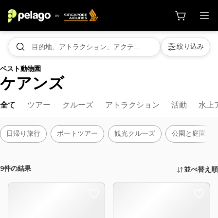
絞り込み
ベスト動物園
ケアンズ
全て
ツアー
クルーズ
アトラクション
活動
水上
日帰り旅行
ボートツアー
観光クルーズ
公園と庭園
9件の結果
並べ替え順
アクティビティ、アトラクションな