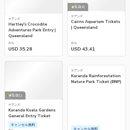
5.0
(
4
)
ケアンズ
ケアンズ
Cairns Aquarium Tickets
Hartley's Crocodile
| Queensland
Adventures Park Entry |
Queensland
から
から
USD 35.28
USD 43.41
4.0
(
38
)
ケアンズ
Kuranda Rainforestation
Nature Park Ticket (BNP)
5.0
(
1
)
ケアンズ
Kuranda Koala Gardens
General Entry Ticket
キャンセル無料
キャンセル無料
から