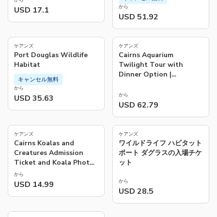
から
USD 17.1
USD 51.92
ケアンズ
ケアンズ
Port Douglas Wildlife
Cairns Aquarium
Habitat
Twilight Tour with
Dinner Option |
キャンセル無料
Queensland
から
から
USD 35.63
USD 62.79
5.0
(
2
)
ケアンズ
ケアンズ
Cairns Koalas and
ワイルドライフ ハビタット
Creatures Admission
ポート ダグラスの入場チケ
Ticket and Koala Photo
ット
Experience | Australia
から
から
USD 14.99
USD 28.5
4.2
(
103
)