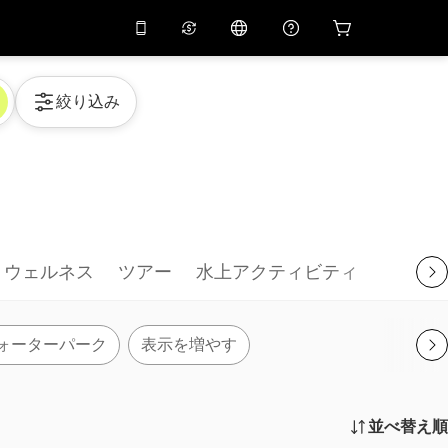
リでプロモコード
APP10
バーチャルアシスタント
絞り込み
用すると
10%
オフになり
ます
THB
タイバーツ
简体中文
スキャンしてダウンロード
ヘルプセンター
PHP
フィリピンペソ
ご意見をお聞かせください
USD
アメリカドル
NZD
ニュージーランドドル
ウェルネス
ツアー
水上アクティビティ
VND
ベトナムドン
KRW
韓国ウォン
ォーターパーク
表示を増やす
AED
Emirati Dirham
CNY
Chinese Yuan
並べ替え順
CAD
Canadian Dollar