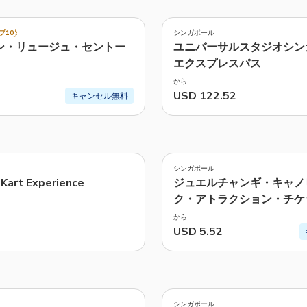
4.4
(
148
)
TWD
新台湾ドル
プ10
シンガポール
ン・リュージュ・セントー
ユニバーサルスタジオシン
ど | シンガポール航空のペラゴ
エクスプレスパス
から
USD 122.52
キャンセル無料
4.3
(
144
)
シンガポール
 Kart Experience
ジュエルチャンギ・キャノ
ク・アトラクション・チケ
から
USD 5.52
4.8
(
21
)
シンガポール