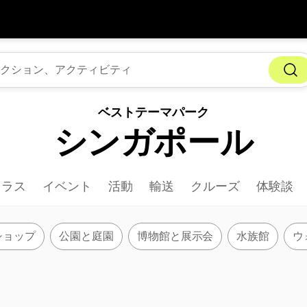
アプ
通貨
言語
を利
SGD
シンガポールドル
한국어
ベストテーマパーク
AUD
オーストラリアドル
日本語
シンガポール
EUR
ユーロ
English
GBP
Pound Sterling
Bahasa Indonesia
クラス
イベント
活動
輸送
クルーズ
体験談
INR
インドルピー
Tiếng Việt
IDR
インドネシアルピア
ไทย
ショップ
公園と庭園
博物館と展示会
水族館
ウ
JPY
日本円
HKD
香港ドル
MYR
マレーシアリンギット