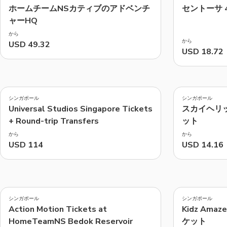
ホームチームNSカティブのアドベンチ
セントーサ 
ャーHQ
から
から
USD 49.32
USD 18.72
4.1
4.5
(
14
)
(
42
)
シンガポール
シンガポール
Universal Studios Singapore Tickets
スカイヘリ
+ Round-trip Transfers
ット
から
から
USD 114
USD 14.16
4.9
4.6
(
11
)
(
7
)
シンガポール
シンガポール
Action Motion Tickets at
Kidz Amaze
HomeTeamNS Bedok Reservoir
ケット