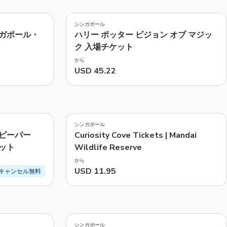
4.5
(
333
)
CHF
Swiss Franc
シンガポール
おすすめ
ガポール・
ハリー ポッター ビジョン オブ マジッ
ク 入場チケット
価格: 低い順
から
価格: 高い順
USD 45.22
人気
4.2
(
31
)
シンガポール
ピーパー
Curiosity Cove Tickets | Mandai
ット
Wildlife Reserve
から
USD 11.95
キャンセル無料
4.8
(
9
)
シンガポール