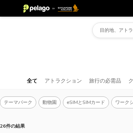
全て
アトラクション
旅行の必需品
テーマパーク
動物園
eSIMとSIMカード
ワーク
26件の結果