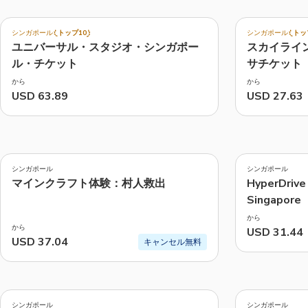
4.4
4.6
(
3.3K
)
(
333
)
シンガポール
トップ10
シンガポール
トッ
ユニバーサル・スタジオ・シンガポー
スカイライ
アクティビティ、アトラクションな
ル・チケット
サチケット
から
から
USD 63.89
USD 27.63
4.2
4.1
(
58
)
(
31
)
シンガポール
シンガポール
マインクラフト体験：村人救出
HyperDrive
Singapore
から
から
USD 31.44
USD 37.04
キャンセル無料
4.2
4.4
(
22
)
(
28
)
シンガポール
シンガポール