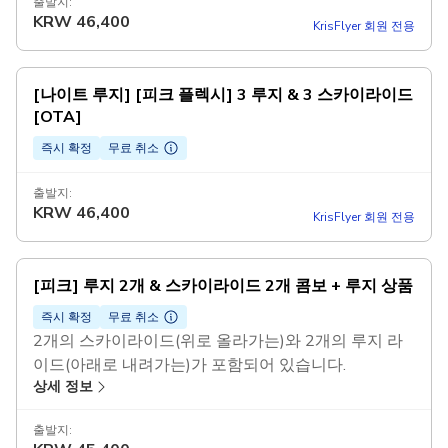
출발지:
비수요시간은 오후 3시 이전이고, 혼잡시간은 오후 4
KRW
46,400
KrisFlyer 회원 전용
시 이후이며, 요일과 관계없이 적용됩니다.
[나이트 루지] [피크 플렉시] 3 루지 & 3 스카이라이드
[OTA]
즉시 확정
무료 취소
출발지:
KRW
46,400
KrisFlyer 회원 전용
[피크] 루지 2개 & 스카이라이드 2개 콤보 + 루지 상품
즉시 확정
무료 취소
2개의 스카이라이드(위로 올라가는)와 2개의 루지 라
이드(아래로 내려가는)가 포함되어 있습니다.
상세 정보
1 루지 상품 - 5달러 이상 가치 (때때로 변경되거나 대
체될 수 있음)
출발지:
1인만 이용 가능하며, 여러 투숙객과 함께 이용할 수 없