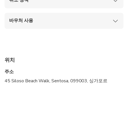
취소 정책
이내에만 사용할 수 있습니다.
선택한 방문 날짜 전에는 언제든지 취소가 가능하
며, 전액 환불됩니다.
바우처 사용
선택한 방문 날짜 이후에 불참하거나 취소하는 경
우 환불은 불가합니다.
실로소 비치 또는 임비아 전망대 티켓 판매 카운터
에서 모바일 바우처를 보여주세요.
워크인 레인을 통해 가서 실물 티켓으로 교환하세
요.
예약하신 시간대보다 늦어도 30분 후에 도착해 주
위치
시기 바랍니다.
주소
45 Siloso Beach Walk, Sentosa, 099003, 싱가포르