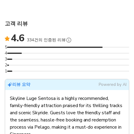
고객 리뷰
4.6
334건의 인증된 리뷰
5
4
3
2
1
리뷰 요약
Powered by AI
Skyline Luge Sentosa is a highly recommended,
family-friendly attraction praised for its thrilling tracks
and scenic Skyride. Guests love the friendly staff and
the seamless, hassle-free booking and redemption
process via Pelago, making it a must-do experience in