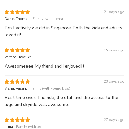
21 days ago
.
Daniel Thomas
Family (with teens)
Best activity we did in Singapore. Both the kids and adults
loved it!
15 days ago
Verified Traveller
Awesomeeee My friend and i enjoyed it
23 days ago
.
Vishal Vasant
Family (with young kids)
Best time ever. The ride, the staff and the access to the
luge and skyride was awesome.
27 days ago
.
Jigna
Family (with teens)