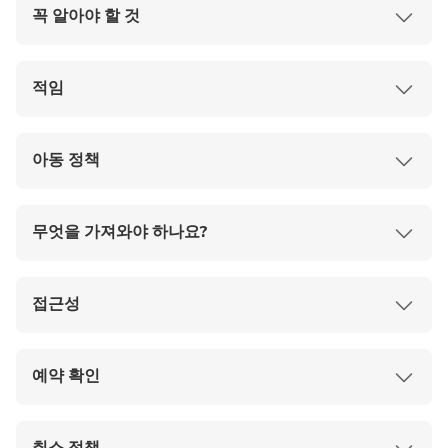
꼭 알아야 할 것
금요일 및 토요일: 오전 11시 ~ 오후 9시 30분 (마
지막 입장 오후 8시 30분)
선택하신 활동 날짜는 참고용입니다. 티켓은 구매
피크 시간:
후 24시간 동안 사용 가능하며, 예약 확인서를 통
오후 2시 ~ 오후 6시
적임
비수요시간대:
해 시간대를 예약하셔야 합니다.
오전 10시 ~ 오후 2시
나이트 루지:
스카이라인 루지 이용권은 별도로 명시되지 않는
모든 국적과 연령대에 적합하지만 키 제한이 있습
오후 7시 ~ 오후 9시 30분
뇌우 시에는 운행이 중단되고, 가벼운 비가 내리면
한 나이트 루지에는 사용할 수 없습니다.
니다.
아동 정책
운행을 계속합니다.
이 쿠폰은 1인용으로만 사용 가능하며, 차량을 다
임산부나 특정 질병이 있는 투숙객에게는 권장하
최신 업데이트는
른 사람과 함께 탈 수 없습니다.
지 않습니다.
6세 미만 또는 신장 110cm 미만의 어린이는 반드
공식 웹사이트
에서 확인하세요.
기상 악화로 인해 놀이기구 운행이 일시적으로 중
시 성인과 함께 탠덤으로 탑승해야 합니다(어린이
무엇을 가져와야 하나요?
단될 수 있습니다.
2인 탑승권 필요).
자세한 내용은
루지를 혼자 타려면 어린이는 6세 이상, 키 110cm
모바일 티켓 바우처로 교환하세요
공식 제3자 예약 사이트를
참조하
십시오.
이상이어야 합니다.
편안한 옷과 덮인 신발
접근성
스카이라이드 탑승 최소 신장: 85cm(성인 동반
자외선 차단제(모자, 자외선 차단제, 선글라스)
시), 135cm(혼자 탑승 시).
물병
휠체어로 접근이 불가능합니다.
내리막길이므로 신체 장애가 있거나 이동에 어려
예약 확인
움이 있는 사람에게는 적합하지 않습니다.
예약 즉시 확정됩니다.
티켓은 온라인 여행사를 통해 구매한 후 24시간