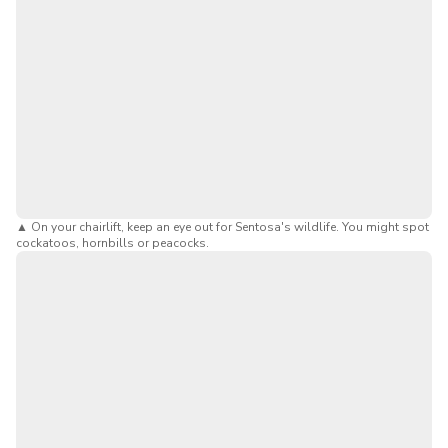
▲
On your chairlift, keep an eye out for Sentosa's wildlife. You might spot
cockatoos, hornbills or peacocks.