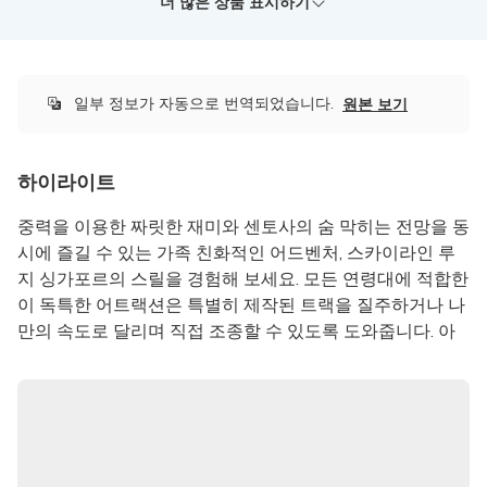
상세 정보
1인만 이용 가능하며, 여러 투숙객과 함께 이용할 수 없
더 많은 상품 표시하기
드(아래로 가는)가 포함되어 있습니다.
습니다.
상세 정보
1인만 이용 가능하며, 여러 투숙객과 함께 이용할 수 없
출발지:
KRW 40,102.04
비수요시간은 오후 3시 이전이고, 혼잡시간은 오후 4시
습니다.
KRW
???
출발지:
이후이며, 요일과 관계없이 적용됩니다.
KRW 46,428.57
비수요시간은 오후 3시 이전이고, 혼잡시간은 오후 4시
KRW
???
일부 정보가 자동으로 번역되었습니다.
원본 보기
이후이며, 요일과 관계없이 적용됩니다.
KrisFlyer 회원 전용
KrisFlyer 회원 전용
하이라이트
중력을 이용한 짜릿한 재미와 센토사의 숨 막히는 전망을 동
시에 즐길 수 있는 가족 친화적인 어드벤처, 스카이라인 루
지 싱가포르의 스릴을 경험해 보세요. 모든 연령대에 적합한
이 독특한 어트랙션은 특별히 제작된 트랙을 질주하거나 나
만의 속도로 달리며 직접 조종할 수 있도록 도와줍니다. 아
름다운 스카이라이드 체어리프트와 함께라면 아드레날린과
아름다운 풍경이 완벽한 조화를 이루는 최고의 경험을 선사
합니다.
네 개의 신나는 트랙 중 원하는 곳을 선택하세요. 각 트랙마