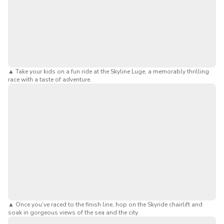
다 굴곡과 터널이 있어 친구, 가족과 함께 끝까지 질주할 수
있습니다. 더욱 신비로운 경험을 원하신다면 네온 불빛과 음
악이 어우러져 짜릿한 분위기를 자아내는 나이트 루지
(Night Luge)를 추천합니다. 스피드 마니아든, 즐거운 하루
를 보내고 싶든, 스카이라인 루지 센토사는 평생 잊지 못할
짜릿함과 아름다운 경치, 그리고 추억을 선사합니다.
▲
Take your kids on a fun ride at the Skyline Luge, a memorably thrilling
모든 연령대를 위한 스릴:
중력을 이용한 루지를 타거나,
race with a taste of adventure.
자신의 속도에 맞춰 여유롭게 미끄러지듯 움직여보세
요.
4가지 신나는 트랙:
터널, 코너, 경사로가 가득한 드래곤,
정글, 익스페디션, 쿠푸쿠푸 트레일 중에서 선택하세요.
스카이라이드 어드벤처:
남중국해, 센토사, 도시 스카이
라인의 탁 트인 전망을 감상해 보세요.
친구들과 경쟁:
가족과 친구들과 누가 먼저 바닥에 도달
하는지 경쟁해 보세요.
나이트 루지:
네온 불빛이 비추는 트랙을 음악과 함께 질
주하며 어둠 속에서 독특한 라이드를 즐겨보세요.
▲
Once you’ve raced to the finish line, hop on the Skyride chairlift and
soak in gorgeous views of the sea and the city.