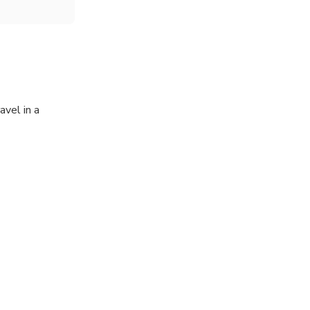
avel in a
r the tour will
ong the coast
s of the
te exclusive