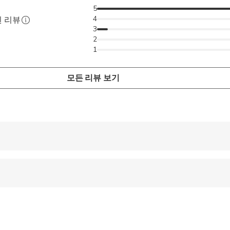
5
4
된 리뷰
3
2
1
모든 리뷰 보기
 accepted
ren can ride in a pram or stroller
 options are available nearby
ts are available