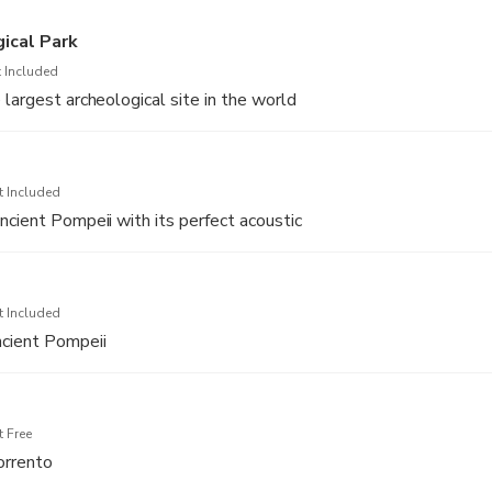
ical Park
 Included
 largest archeological site in the world
t Included
ncient Pompeii with its perfect acoustic
t Included
ncient Pompeii
 Free
orrento