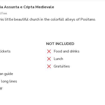
ia Assunta e Cripta Medievale
 Free
this little beautiful church in the colorfull alleys of Positano.
NOT INCLUDED
tickets
Food and drinks
Lunch
Gratuities
ian guide
 long lines
ff