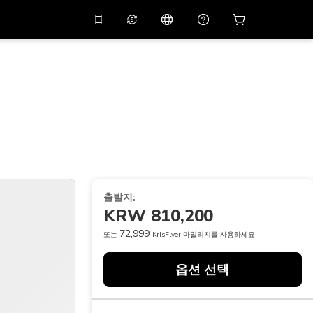
션 코드
APP10
를 사용
온라인 상담
고
10%
할인가로 앱을 만
나보세요.
THB
태국 밧
简体中文
스캔하여 다운로드하기
고객지원 센터
PHP
필리핀 페소
피드백을 공유해 주세요
USD
미국 달러
NZD
뉴질랜드 달러
출발지:
VND
베트남 동
KRW 810,200
KRW
대한민국 원
72,999
또는
KrisFlyer 마일리지를 사용하세요
AED
Emirati Dirham
옵션 선택
CNY
Chinese Yuan
CAD
Canadian Dollar