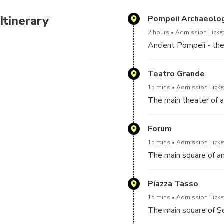
experience! Don't miss it!
Itinerary
Pompeii Archaeolog
2 hours
Admission Ticket
Ancient Pompeii - the
Teatro Grande
15 mins
Admission Ticke
The main theater of a
Forum
15 mins
Admission Ticke
The main square of a
Piazza Tasso
15 mins
Admission Ticket
The main square of S