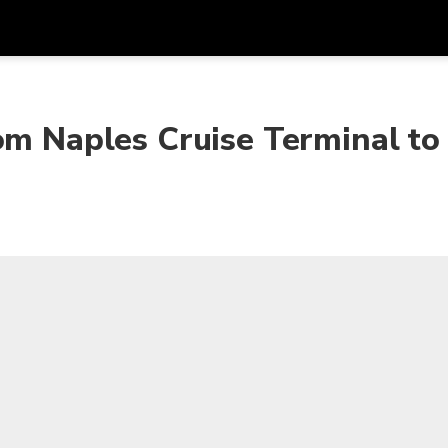
프로모
통화
언어
하시
om Naples Cruise Terminal to
SGD
싱가포르 달러
한국어
AUD
호주 달러
日本語
EUR
유로
English
GBP
Pound Sterling
Bahasa Indonesia
INR
인도 루피
Tiếng Việt
IDR
인도네시아 루피아
ไทย
JPY
일본 엔
HKD
홍콩 달러
MYR
말레이시아 링깃