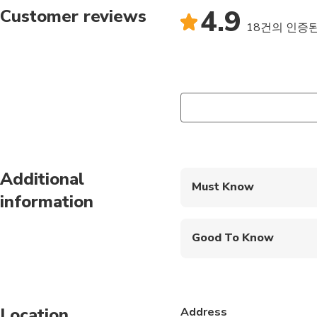
4.9
Customer reviews
18건의 인증
Additional
Must Know
information
Mobile or paper ticket
Good To Know
Infants and small child
Public transportation
Location
Address
Specialized infant sea