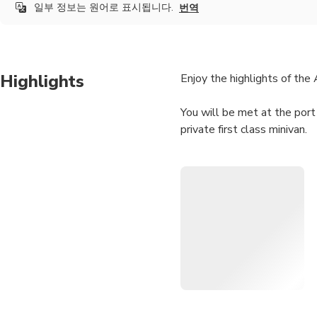
일부 정보는 원어로 표시됩니다.
번역
Highlights
Enjoy the highlights of the
You will be met at the port 
private first class minivan.
Depending upon the weather 
go first to Pompeii or the 
The driver will drive you al
to explore Positano or Sorr
In Pompeii you will meet yo
Archeological site in 2.5 hou
At the end of your day our dr