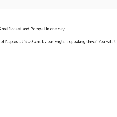
 Amalfi coast and Pompeii in one day!
of Naples at 8.00 a.m. by our English-speaking driver. You will tr
conditions and traffic you will be informed by the driver whethe
Amalfi Coast. We will select the best option for you.
ong the panoramic roads of the coast. You will enjoy free time al
ento (about 3 hours)
ur private tour Guide instead who will show you all the highlight
rs. She will help you to skip the line.
iver will driver you back at your cruise ship terminal. It's a priva