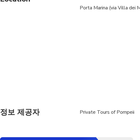
Porta Marina (via Villa dei 
Travelers should have
Children must be acc
At time of booking, C
booking: ship name, d
정보 제공자
Private Tours of Pompeii