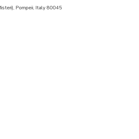
Misteri), Pompeii, Italy 80045
 at least a moderate level of physical fitness
ompanied by an adult
ruise ship passengers must provide the following information at 
ocking time, disembarkation time and re-boarding time