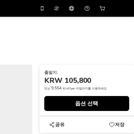
션 코드
APP10
를 사용
온라인 상담
고
10%
할인가로 앱을 만
나보세요.
THB
태국 밧
简体中文
스캔하여 다운로드하기
고객지원 센터
PHP
필리핀 페소
피드백을 공유해 주세요
USD
미국 달러
출발지:
NZD
뉴질랜드 달러
KRW 105,800
VND
베트남 동
9,554
또는
KrisFlyer 마일리지를 사용하세요
KRW
대한민국 원
옵션 선택
AED
Emirati Dirham
CNY
Chinese Yuan
공유
저장
CAD
Canadian Dollar