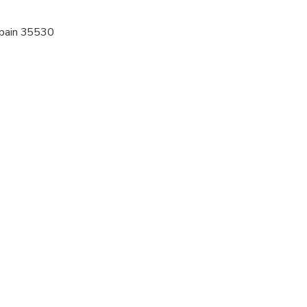
 options are available nearby
 Spain 35530
 sit on an adult’s lap
al fitness levels