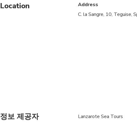
Location
Address
Public transportation
C. la Sangre, 10, Teguise,
Infants are required to
Suitable for all physic
정보 제공자
Lanzarote Sea Tours