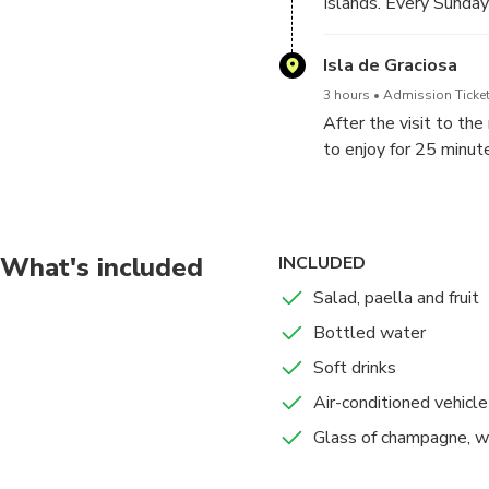
Islands. Every Sunday 
hustle and bustle of 
Canary Islands. Here y
Isla de Graciosa
well as natural and t
3 hours
Admission Ticket
Many artists also sell
After the visit to the
Lanzarote should mis
to enjoy for 25 minut
Graciosa our guide wi
Aloe Vera Museum. At
served: salad, paella, 
2h of free time in the
What's included
INCLUDED
houses scattered acro
Salad, paella and fruit
for special and sensi
Bottled water
sunbathing in lonely 
are still no paved ro
Soft drinks
Air-conditioned vehicle
At 4.30 pm you will r
Glass of champagne, w
transfer you back to y