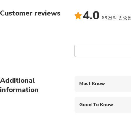
4.0
Customer reviews
69건의 인증
Additional
Must Know
information
Mobile or paper ticket
Good To Know
Infants and small child
Service animals allo