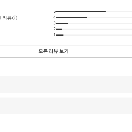
5
4
된 리뷰
3
2
1
모든 리뷰 보기
 accepted
ren can ride in a pram or stroller
wed