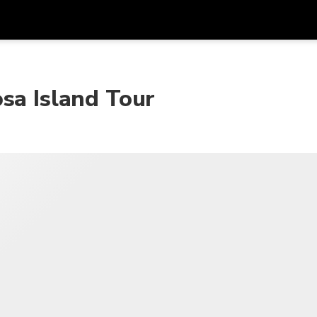
프로모
통화
언어
하시
sa Island Tour
SGD
싱가포르 달러
한국어
AUD
호주 달러
日本語
EUR
유로
English
GBP
Pound Sterling
Bahasa Indonesia
INR
인도 루피
Tiếng Việt
IDR
인도네시아 루피아
ไทย
JPY
일본 엔
HKD
홍콩 달러
MYR
말레이시아 링깃