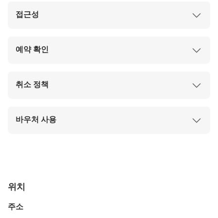
명을 동반한 장애인은 유효한 신분증을 제시하면
지하에는 아기 기저귀 교환대와 수유실을 갖춘 가
또는 학생/노인증을 지참해 주십시오.
접근성
할인된 가격으로 이용하실 수 있습니다.
족 친화적인 화장실이 마련되어 있습니다.
티켓 교환을 위해 모바일 또는 인쇄된 바우처를 제
시하십시오.
박물관은 경사로, 엘리베이터, 계단 리프트가 완비
디지털 가이드 이용 시 개인용 이어폰을 지참해 주
되어 있어 휠체어와 유모차 이용이 가능합니다.
예약 확인
세요 (해당되는 경우).
수동 휠체어는 방문객 서비스 카운터에서 선착순
으로 무료로 대여할 수 있습니다.
예약이 즉시 확정됩니다.
개인 이동 보조 장비(PMA)는 길이 120cm x 너비
결제가 완료된 후 24시간 이내에 확인이 가능합니
취소 정책
70cm x 높이 150cm, 적재 중량 300kg을 초과해
다.
서는 안 됩니다.
예정된 방문일 최소 1일 전에 취소하시면 100%
갤러리 내 PMA의 최대 속도는 6km/h로 제한됩니
환불받으실 수 있습니다.
바우처 사용
다.
방문 예정 시간 24시간 이내에 취소하는 경우 환
불되지 않습니다.
1층 ACM 방문객 서비스 카운터 직원에게 모바일
또는 인쇄된 바우처를 제시해 주세요.
사용에 성공하시면 유효한 입장권과 스티커를 받
으실 수 있습니다.
쿠폰은 선택하신 날짜의 영업시간 내에 사용해야
위치
합니다.
주소