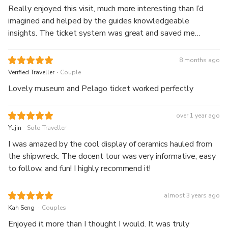
Really enjoyed this visit, much more interesting than I’d
imagined and helped by the guides knowledgeable
insights. The ticket system was great and saved me
money there!
8 months ago
.
Verified Traveller
Couple
Lovely museum and Pelago ticket worked perfectly
over 1 year ago
.
Yujin
Solo Traveller
I was amazed by the cool display of ceramics hauled from
the shipwreck. The docent tour was very informative, easy
to follow, and fun! I highly recommend it!
almost 3 years ago
.
Kah Seng
Couples
Enjoyed it more than I thought I would. It was truly