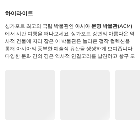
하이라이트
싱가포르 최고의 국립 박물관인
아시아 문명 박물관(ACM)
에서 시간 여행을 떠나보세요. 싱가포르 강변의 아름다운 역
사적 건물에 자리 잡은 이 박물관은 놀라운 걸작 컬렉션을
통해 아시아의 풍부한 예술적 유산을 생생하게 보여줍니다.
다양한 문화 간의 깊은 역사적 연결고리를 발견하고 항구 도
시였던 싱가포르의 역사가 세계에 어떤 영향을 미쳤는지 알
아볼 수 있습니다. 모든 연령대의 방문객에게 역사가 생생하
게 살아 숨 쉬는 매력적인 공간입니다.
박물관에서 가장 흥미로운 볼거리 중 하나는 9세기 중국의
보물들을 고스란히 간직한 유명한
당나라 난파선 컬렉션
입
니다. 싱가포르의 세계적 영향력을 엿볼 수 있는
무역과 사
상 교류
갤러리나, 눈부신 현대 미술 작품들을 감상할 수 있
는
켁홍퐁관도
방문해 보세요. 해상 무역, 신앙과 믿음, 재료
와 디자인이라는 세 가지 테마로 꾸며진 층마다 새롭고 아름
다운 볼거리가 가득합니다. 역사 애호가든, 그저 평화로운