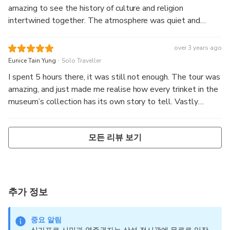
amazing to see the history of culture and religion
intertwined together. The atmosphere was quiet and
amazing. Will recommend if you are into these kind of
things!
over 3 years ago
.
Eunice Tain Yung
Solo Traveller
I spent 5 hours there, it was still not enough. The tour was
amazing, and just made me realise how every trinket in the
museum’s collection has its own story to tell. Vastly
interesting place, two thumbs up!
모든 리뷰 보기
추가 정보
중요 알림