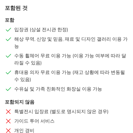
오후를 보내고 싶은 사람이든, 아시아미술관은 아시아 미술
포함된 것
에 대한 혁신적인 시각을 제시합니다.
포함
당나라 난파선 유물 컬렉션:
1998년에 발견된 9세기 중
입장권 (상설 전시관 한정)
국 보물들을 감상해 보세요.
해상 무역, 신앙 및 믿음, 재료 및 디자인 갤러리 이용 가
세계 무역의 역사:
싱가포르가 세계 무역의 중심지로서
능
번성했던 과거를 보여주는 전시관들을 둘러보세요.
현대 아시아 미술:
박물관 최초로 현대 및 동시대 미술
수동 휠체어 무료 이용 가능 (이용 가능 여부에 따라 달
작품을 전시하는 공간인 켁홍퐁관을 방문해 보세요.
라질 수 있음)
범아시아적 관점:
아시아 대륙 전역의 신앙, 믿음, 재료,
휴대용 의자 무료 이용 가능 (재고 상황에 따라 변동될
디자인을 아우르는 유물들을 세 층에 걸쳐 관람하는 여
수 있음)
정.
수유실 및 가족 친화적인 화장실 이용 가능
역사적인 위치:
싱가포르 시빅 지구의 중심부에 위치한
아름다운 유서 깊은 건물에서 세계적인 수준의 예술을
포함되지 않음
감상하세요.
특별전시 입장료 (별도로 명시되지 않은 경우)
가이드 투어 서비스
개인 경비