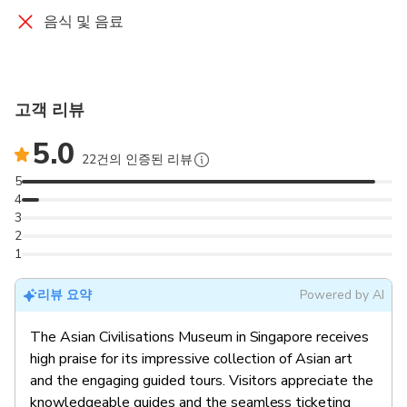
음식 및 음료
고객 리뷰
5.0
22건의 인증된 리뷰
5
4
3
2
1
리뷰 요약
Powered by AI
The Asian Civilisations Museum in Singapore receives
high praise for its impressive collection of Asian art
and the engaging guided tours. Visitors appreciate the
knowledgeable guides and the seamless ticketing