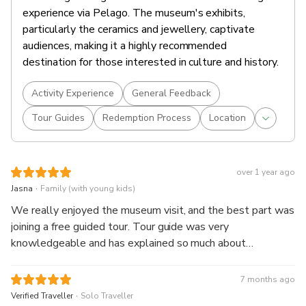
experience via Pelago. The museum's exhibits,
particularly the ceramics and jewellery, captivate
audiences, making it a highly recommended
destination for those interested in culture and history.
Activity Experience
General Feedback
Tour Guides
Redemption Process
Location
over 1 year ago
.
Jasna
Family (with young kids)
We really enjoyed the museum visit, and the best part was
joining a free guided tour. Tour guide was very
knowledgeable and has explained so much about
interconnection of culture and religion in the region, that my
10 year old was simply amazed how it all came together.
7 months ago
Thanks so much!
.
Verified Traveller
Solo Traveller