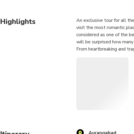
Highlights
An exclusive tour for all th
visit the most romantic plac
considered as one of the b
will be surprised how many hi
From heartbreaking and tragi
was built by the Mughal Em
monument? It was built to r
construction was no way ne
structure built by Aurangze
for you and your loved one, 
Itinerary
Aurangabad