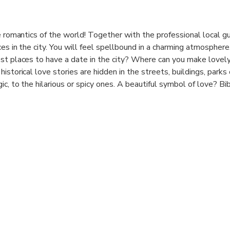
e romantics of the world! Together with the professional local gu
es in the city. You will feel spellbound in a charming atmosphere
est places to have a date in the city? Where can you make lovel
storical love stories are hidden in the streets, buildings, parks o
c, to the hilarious or spicy ones. A beautiful symbol of love? Bi
peror Aurangzeb for his wife, Dilras Banu Begum. The actual mo
ival the Taj Mahal built by Aurangzeb's father Shah Jahan. The f
ar to the beauty of Taj Mahal, but Bibi ka Maqbara became the 
b ever. If you want to witness this marvel thoroughly, this tour
especially in the Saint Valentine period!