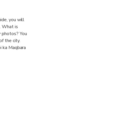
ide, you will
. What is
y photos? You
f the city.
bi ka Maqbara
tive of the
inal
largest
 is recommended