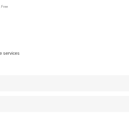
 Free
e services
 accepted
 options are available nearby
al fitness levels