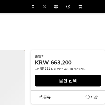
션 코드
APP10
를 사용
온라인 상담
고
10%
할인가로 앱을 만
나보세요.
THB
태국 밧
简体中文
스캔하여 다운로드하기
고객지원 센터
PHP
필리핀 페소
피드백을 공유해 주세요
USD
미국 달러
출발지:
NZD
뉴질랜드 달러
KRW 663,200
VND
베트남 동
59,821
또는
KrisFlyer 마일리지를 사용하세요
KRW
대한민국 원
옵션 선택
AED
Emirati Dirham
CNY
Chinese Yuan
공유
저장
CAD
Canadian Dollar