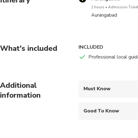
2 hours
Admission Ticket
Aurangabad
What's included
INCLUDED
Professional local guid
Additional
Must Know
information
Mobile or paper ticket
Good To Know
Public transportation
Suitable for all physic