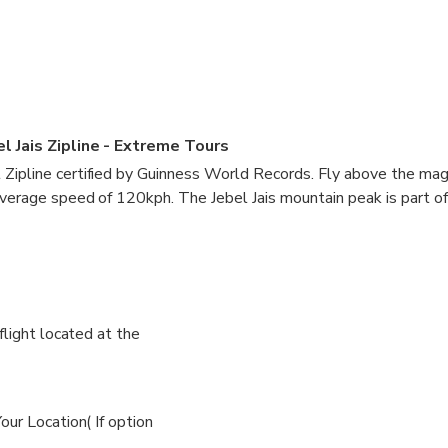
l Jais Zipline - Extreme Tours
ipline certified by Guinness World Records. Fly above the magn
average speed of 120kph. The Jebel Jais mountain peak is part of
rcing Hajar mountains.
flight located at the
ur Location( If option