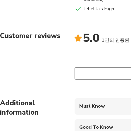
Jebel Jais Flight
5.0
Customer reviews
3건의 인증된
Additional
Must Know
information
Mobile or paper ticket
Good To Know