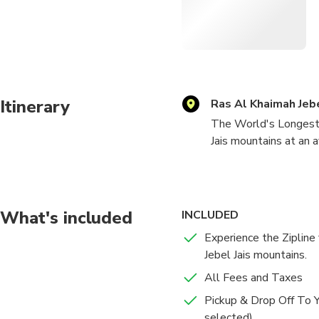
Itinerary
Ras Al Khaimah Jebe
The World's Longest Z
Jais mountains at an 
spectacular cloud-pie
What's included
INCLUDED
Experience the Zipline 
Jebel Jais mountains.
All Fees and Taxes
Pickup & Drop Off To Yo
selected)