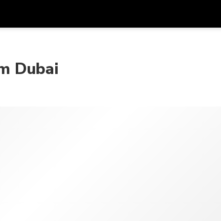
프로모
통화
언어
하시
om Dubai
SGD
싱가포르 달러
한국어
AUD
호주 달러
日本語
EUR
유로
English
GBP
Pound Sterling
Bahasa Indonesia
INR
인도 루피
Tiếng Việt
IDR
인도네시아 루피아
ไทย
JPY
일본 엔
HKD
홍콩 달러
MYR
말레이시아 링깃