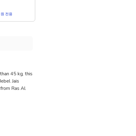
r 회원 전용
than 45 kg, this
Jebel Jais
 from Ras Al