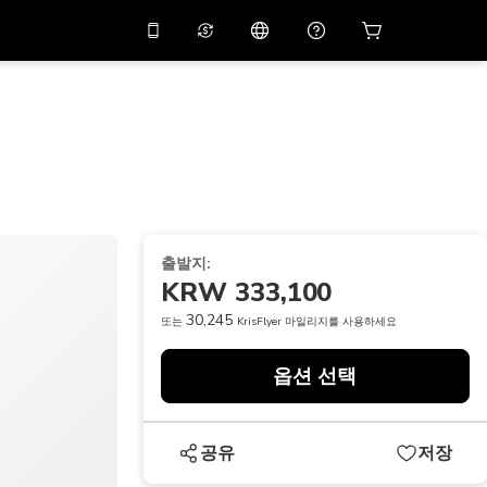
션 코드
APP10
를 사용
온라인 상담
고
10%
할인가로 앱을 만
나보세요.
THB
태국 밧
简体中文
스캔하여 다운로드하기
고객지원 센터
PHP
필리핀 페소
피드백을 공유해 주세요
USD
미국 달러
출발지:
NZD
뉴질랜드 달러
KRW 333,100
VND
베트남 동
30,245
또는
KrisFlyer 마일리지를 사용하세요
KRW
대한민국 원
옵션 선택
AED
Emirati Dirham
CNY
Chinese Yuan
공유
저장
CAD
Canadian Dollar