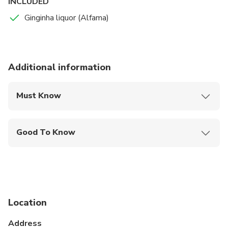
INCLUDED
Ginginha liquor (Alfama)
Additional information
Must Know
Mobile or paper ticket accepted
Good To Know
Public transportation options are available nearby
Not recommended for pregnant travelers
Suitable for all physical fitness levels
Location
Weight between 40 and 120 kg
Address
1,35m or taller