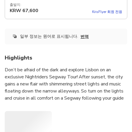
출발지:
KRW
67,600
KrisFlyer 회원 전용
일부 정보는 원어로 표시됩니다.
번역
Highlights
Don’t be afraid of the dark and explore Lisbon on an
exclusive Nightriders Segway Tour! After sunset, the city
gains a new flair with shimmering street lights and music
floating down the narrow alleyways. So turn on the lights
and cruise in all comfort on a Segway following your guide
through the authentic Alfama neighborhood or the historic
district of Belém. Vamos!