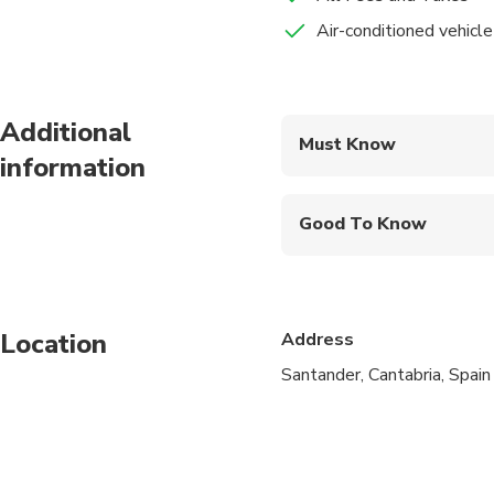
Air-conditioned vehicle
Additional
Must Know
information
Mobile or paper ticket
Good To Know
Specialized infant sea
Public transportation
Location
Address
Infants and small child
Santander, Cantabria, Spain
Suitable for all physic