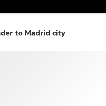
프로모
통화
언어
하시
der to Madrid city
SGD
싱가포르 달러
한국어
AUD
호주 달러
日本語
EUR
유로
English
GBP
Pound Sterling
Bahasa Indonesia
INR
인도 루피
Tiếng Việt
IDR
인도네시아 루피아
ไทย
JPY
일본 엔
HKD
홍콩 달러
MYR
말레이시아 링깃