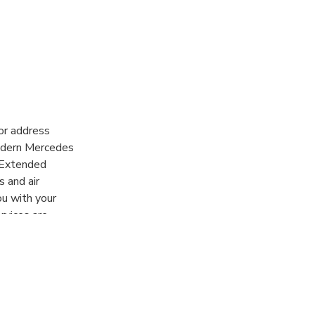
 or address
modern Mercedes
r Extended
 and air
ou with your
rvices are
ared with other
 transfer