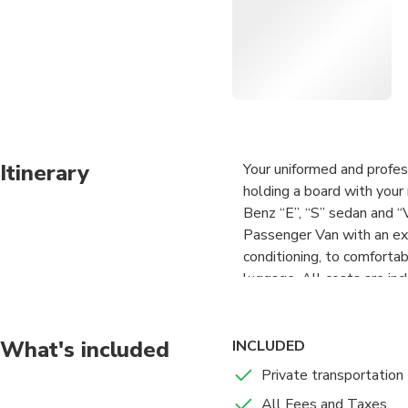
Itinerary
Your uniformed and profes
holding a board with your
Benz “E”, “S” sedan and “
Passenger Van with an ext
conditioning, to comfortab
luggage. All costs are inc
available 7 days a week, f
passengers, is per vehicle
requested.
What's included
INCLUDED
Private transportation
All Fees and Taxes