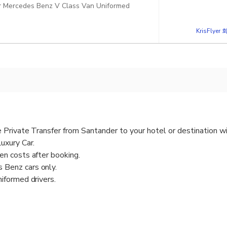
edes Benz V Class Van Uniformed
KrisFlye
le Private Transfer from Santander to your hotel or destination w
Luxury Car.
den costs after booking.
 Benz cars only.
niformed drivers.
 welcome you at the lobby of your hotel holding a board with 