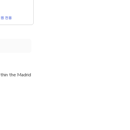
r 회원 전용
ithin the Madrid
your name.