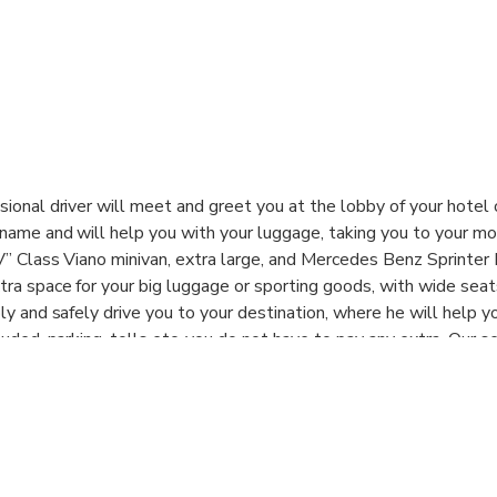
sional driver will meet and greet you at the lobby of your hotel
 name and will help you with your luggage, taking you to your 
V” Class Viano minivan, extra large, and Mercedes Benz Sprinte
ra space for your big luggage or sporting goods, with wide seats
ly and safely drive you to your destination, where he will help y
luded, parking, tolls etc, you do not have to pay any extra. Our se
rom 05.00h to 23.30h. The price of this private transfer, not sh
 and includes all passengers, and the car depends on the type of