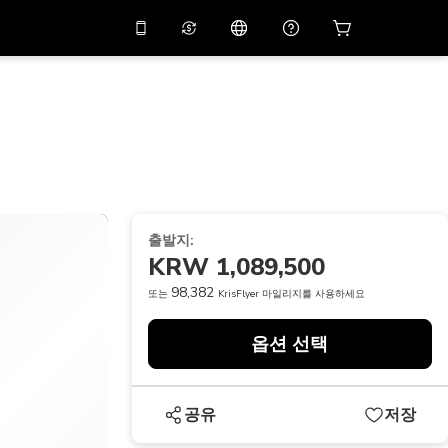
션 코드
APP10
를 사용
온라인 상담
고
10%
할인가로 앱을 만
나보세요.
THB
태국 밧
简体中文
스캔하여 다운로드하기
고객지원 센터
PHP
필리핀 페소
피드백을 공유해 주세요
USD
미국 달러
출발지:
NZD
뉴질랜드 달러
KRW 1,089,500
VND
베트남 동
98,382
또는
KrisFlyer 마일리지를 사용하세요
KRW
대한민국 원
옵션 선택
AED
Emirati Dirham
CNY
Chinese Yuan
공유
저장
CAD
Canadian Dollar