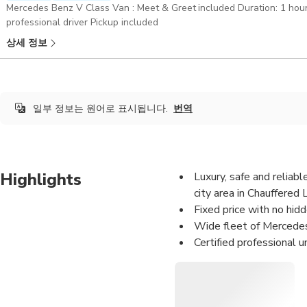
Mercedes Benz V Class Van : Meet & Greet included Duration: 1 hour Merc
professional driver Pickup included
상세 정보
일부 정보는 원어로 표시됩니다.
번역
Highlights
Luxury, safe and reliab
city area in Chauffered 
Fixed price with no hid
Wide fleet of Mercedes
Certified professional u
Meet&Greet Service: We