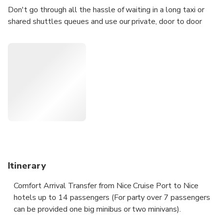
Don't go through all the hassle of waiting in a long taxi or
shared shuttles queues and use our private, door to door
airport transfer.
Your driver will be waiting for you at a scheduled time and
you will travel comfortably to your destination.
• Meeting with a Nameplate
• We track your Flight
• Door-to-door Service
• No Hidden Charges
• Clean cars & Professional drivers
Itinerary
Comfort Arrival Transfer from Nice Cruise Port to Nice
hotels up to 14 passengers (For party over 7 passengers
can be provided one big minibus or two minivans).