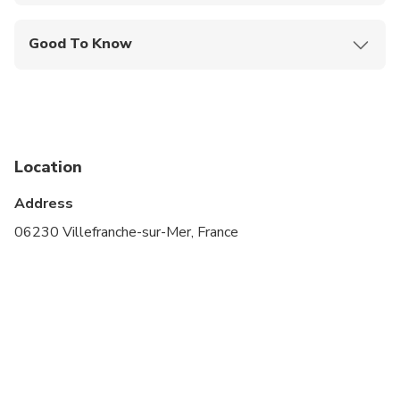
Mobile or paper ticket accepted
Good To Know
Specialized infant seats are available
Service animals allowed
Public transportation options are available nearby
Location
Infants and small children can ride in a pram or
stroller
Address
Suitable for all physical fitness levels
06230 Villefranche-sur-Mer, France
NOTE: Please provide us information about your
pick up (e.g. time) and the number of luggage you
have, cruise vessel name and terminal number.