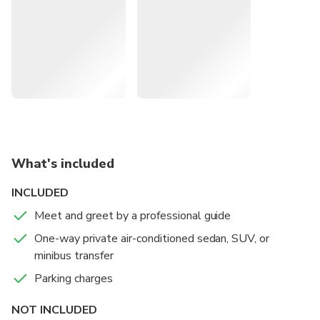
Avoid carrying heavy bags or dealing with public
transportation. All vehicles are regularly maintained to high
standards.
What's included
INCLUDED
Meet and greet by a professional guide
One-way private air-conditioned sedan, SUV, or
minibus transfer
Parking charges
NOT INCLUDED