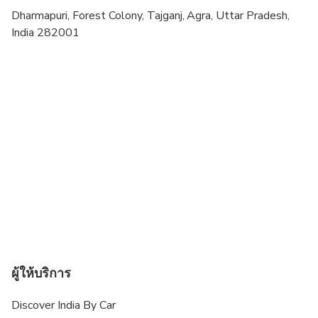
Transportation options are wheelchair accessible
Dharmapuri, Forest Colony, Tajganj, Agra, Uttar Pradesh,
India 282001
Suitable for all physical fitness levels
Operates in all weather conditions
Above timings are subjected to Traffic and
Weather Conditions
ผู้ให้บริการ
Discover India By Car