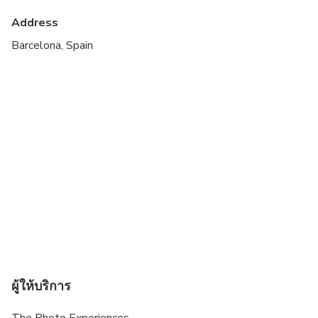
Private online viewing gallery
Address
Transportation is not included
Barcelona, Spain
ALL Wedding day Photos Incur a surcharge
ผู้ให้บริการ