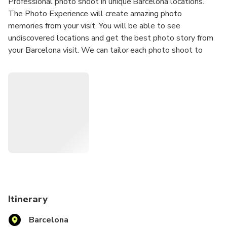
Professional photo shoot in unique Barcelona locations.
The Photo Experience will create amazing photo
memories from your visit. You will be able to see
undiscovered locations and get the best photo story from
your Barcelona visit. We can tailor each photo shoot to
meet your requirements; we can travel to your location or
we can suggest a location for the photo shoot.
Our Photoshoots are ideal for any Tourists
Solo Traveler
Couples
Groups
Hen/Bachelorette & Stag/Bachelor Parties
Families
Secret proposal/Engagement
Honeymoon
Itinerary
Experienced Influencers and Models
Barcelona
New Influencers and Models