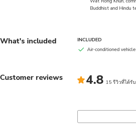
Wat Rong Khun, commo
Buddhist and Hindu te
Chalermchai Kositpip
Blue Temple (Wat Rong
white Buddha that mar
What's included
INCLUDED
Air-conditioned vehicle
The Black House (Baa
This is the residence
museum. The area cons
4.8
Customer reviews
Black House)" which is
15 รีวิวที่ได้ร
Itinerary
• 7:00am. Meet your t
• Visit the Maekhacha
• Visit the White Te
• Lunch.
• Visit the Black Hou