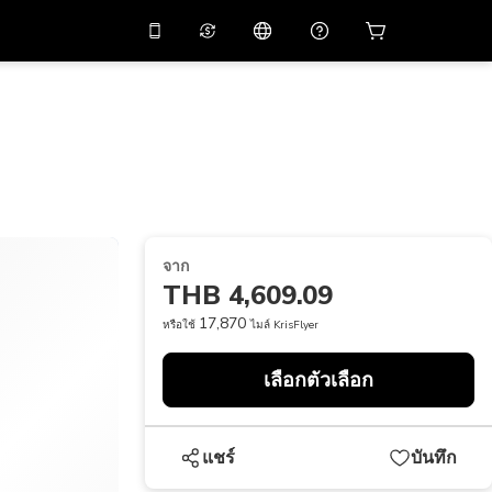
่วนลด
10%
ในแอปด้วย
ผู้ช่วยเสมือนจริง
ัสโปรโมชัน
APP10
สแกนเพื่อดาวน์โหลด
THB
บาทไทย
简体中文
ศูนย์ช่วยเหลือ
PHP
เปโซฟิลิปปินส์
แบ่งปันคำติชม
USD
ดอลลาร์สหรัฐอเมริกา
จาก
NZD
ดอลลาร์นิวซีแลนด์
THB 4,609.09
VND
ด่องเวียดนาม
17,870
หรือใช้
ไมล์ KrisFlyer
KRW
วอนเกาหลี
เลือกตัวเลือก
AED
Emirati Dirham
CNY
Chinese Yuan
แชร์
บันทึก
CAD
Canadian Dollar