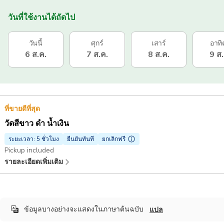
วันที่ใช้งานได้ถัดไป
วันนี้
ศุกร์
เสาร์
อาทิ
6 ส.ค.
7 ส.ค.
8 ส.ค.
9 ส.
ที่ขายดีที่สุด
วัดสีขาว ดำ น้ำเงิน
ระยะเวลา: 5 ชั่วโมง
ยืนยันทันที
ยกเลิกฟรี
Pickup included
รายละเอียดเพิ่มเติม
ข้อมูลบางอย่างจะแสดงในภาษาต้นฉบับ
แปล