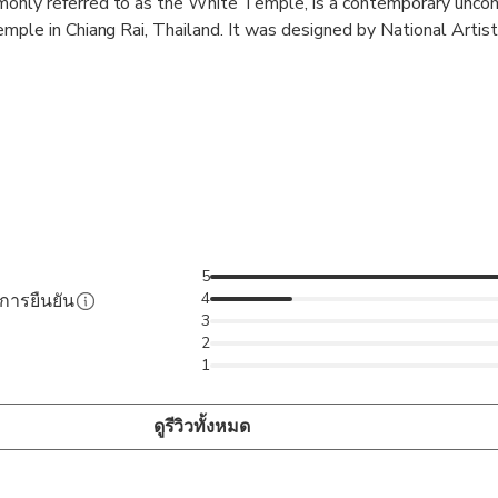
nly referred to as the White Temple, is a contemporary uncon
mple in Chiang Rai, Thailand. It was designed by National Artist
at.
 Suer Ten) This temple is above all its magnificent blue interi
ks the spirits.
n Si Dum): The House of National Artist - Dr. Thawan Duchane
 of Dr. Thawan Duchanee who is a renowned Thai National Artist. 
ists of many unique buildings. The main building is called "Ba
5
 at the entrance. The architecture of the buildings are very uniq
4
ับการยืนยัน
3
2
1
our guide at your Hotel or Guest House's lobby.
n Hot Spring.
ดูรีวิวทั้งหมด
mple.
se.