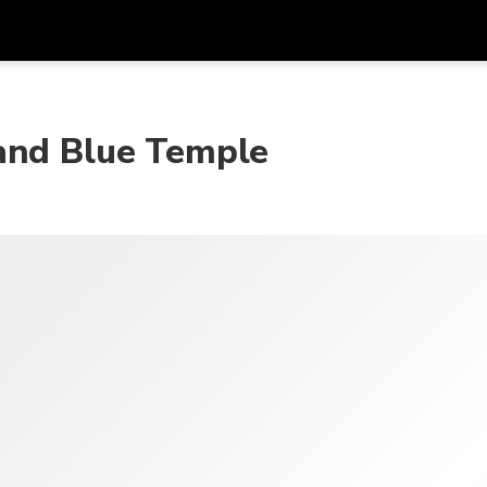
รับส
สกุลเงิน
ภาษา
รห
and Blue Temple
SGD
ดอลลาร์สิงคโปร์
한국어
AUD
ดอลลาร์ออสเตรเลีย
日本語
EUR
ยูโร
English
GBP
Pound Sterling
Bahasa Indonesia
INR
รูปีอินเดีย
Tiếng Việt
IDR
รูเปียห์อินโดนีเซีย
ไทย
JPY
เยนญี่ปุ่น
HKD
ดอลลาร์ฮ่องกง
MYR
ริงกิตมาเลเซีย