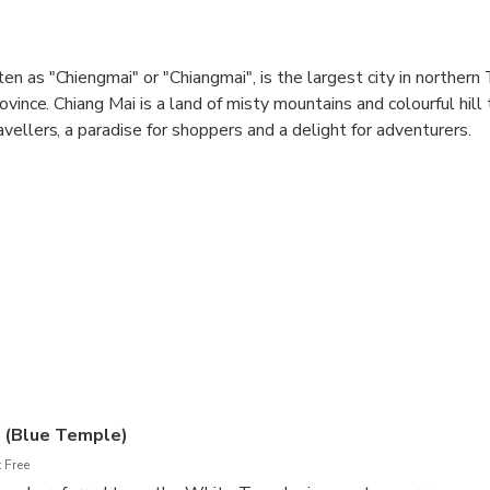
 as "Chiengmai" or "Chiangmai", is the largest city in northern Th
ovince. Chiang Mai is a land of misty mountains and colourful hill t
vellers, a paradise for shoppers and a delight for adventurers.
 (Blue Temple)
 Free