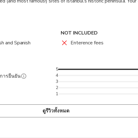
ed (and most famous!) sites of Istanbul’s historic peninsula. Your
u to the imperial centre of the old Turkish Ottoman Empire. Visi
ce, The Grand Bazaar and the relics of the Roman (Byzantine) E
rome. This is one of the most popular visits in Istanbul! All abo
istance to eachother. You dont need a car if you are fit and health
NOT INCLUDED
ish and Spanish
Enterence fees
5
4
ับการยืนยัน
3
2
1
ดูรีวิวทั้งหมด