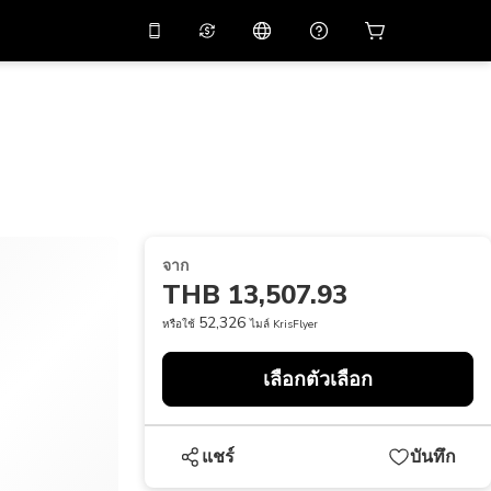
่วนลด
10%
ในแอปด้วย
ผู้ช่วยเสมือนจริง
ัสโปรโมชัน
APP10
สแกนเพื่อดาวน์โหลด
THB
บาทไทย
简体中文
ศูนย์ช่วยเหลือ
PHP
เปโซฟิลิปปินส์
แบ่งปันคำติชม
USD
ดอลลาร์สหรัฐอเมริกา
จาก
NZD
ดอลลาร์นิวซีแลนด์
THB 13,507.93
VND
ด่องเวียดนาม
52,326
หรือใช้
ไมล์ KrisFlyer
KRW
วอนเกาหลี
เลือกตัวเลือก
AED
Emirati Dirham
CNY
Chinese Yuan
แชร์
บันทึก
CAD
Canadian Dollar