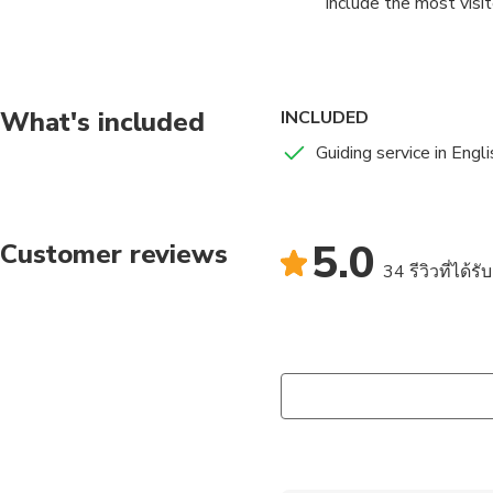
include the most visit
walking tour takes yo
Mosque, Topkapı Pala
Sophia and the Hippod
itineary are walking d
What's included
INCLUDED
Guiding service in Engl
5.0
Customer reviews
34 รีวิวที่ได้ร