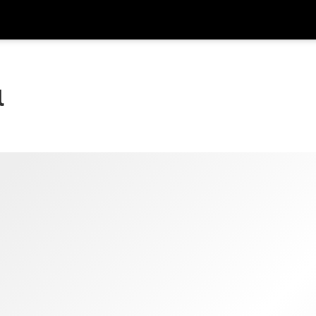
รับส
สกุลเงิน
ภาษา
รห
l
SGD
ดอลลาร์สิงคโปร์
한국어
AUD
ดอลลาร์ออสเตรเลีย
日本語
EUR
ยูโร
English
GBP
Pound Sterling
Bahasa Indonesia
INR
รูปีอินเดีย
Tiếng Việt
IDR
รูเปียห์อินโดนีเซีย
ไทย
JPY
เยนญี่ปุ่น
HKD
ดอลลาร์ฮ่องกง
MYR
ริงกิตมาเลเซีย