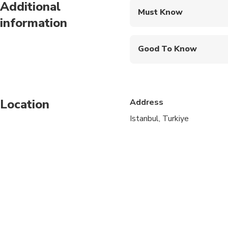
Additional
Must Know
information
Mobile or paper ticket
Good To Know
Infants and small child
Service animals allo
Location
Address
Public transportation
Istanbul, Turkiye
Travelers should have