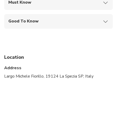
Must Know
Mobile or paper ticket accepted
Good To Know
Infants and small children can ride in a pram or
stroller
Service animals allowed
Public transportation options are available nearby
Location
Specialized infant seats are available
Address
Suitable for all physical fitness levels
Largo Michele Fiorillo, 19124 La Spezia SP, Italy
NOTE: Please provide us information about your
pick up (e.g. time) and the number of luggage you
have, cruise vessel name and terminal number.