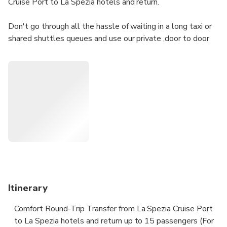
Cruise Port to La Spezia hotels and return.
Don't go through all the hassle of waiting in a long taxi or
shared shuttles queues and use our private ,door to door
airport transfer.
Your driver will be waiting for you at a scheduled time and
you will travel comfortably to your destination.
• Meeting with a Nameplate
• Door-to-door Service
• No Hidden Charges
• Clean cars & Professional drivers
Itinerary
Comfort Round-Trip Transfer from La Spezia Cruise Port
to La Spezia hotels and return up to 15 passengers (For