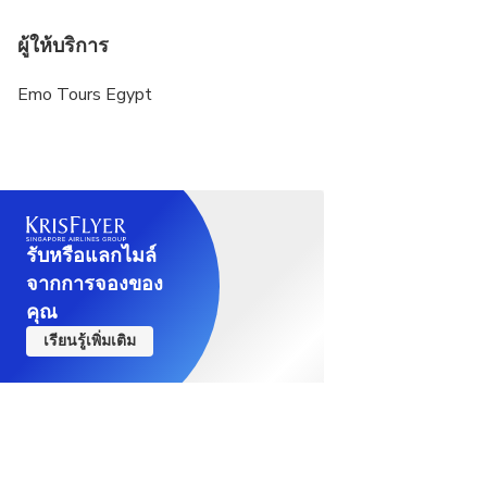
Then Memphis the ancient capital of Egypt where Colossal
ผู้ให้บริการ
Statue of Ramses II and the great Alabaster Sphinx.
Emo Tours Egypt
(Optional not included)Then we visit the Old part of Cairo,
as Egypt was one of the first countries to embrace
Christianity. We visit The Church of Abu-Sergah and St.
Barbara , The Hanging Church ; we will also visit The Old
Jewish Synagogue Ben Ezra Synagogue.
รับหรือแลกไมล์
(Optional not included) Sound & Light Laser Show at Giza
จากการจองของ
Pyramids area
คุณ
Overnight in Cairo.
เรียนรู้เพิ่มเติม
Meals: Breakfast
Day 7: