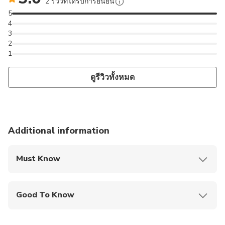
lunch for 1 hour......AFTER THAT the jeep move to Dahab
2 รีวิวที่ได้รับการยืนยัน
to make shopping for another1 hour then come back to
5
Meals: Breakfast
4
Sharm.Overnight in Sharm El Sheikh.
3
2
Meals: Breakfast,Lunch & dinner
1
Day 5:
ดูรีวิวทั้งหมด
Breakfast.Lunch & Dinner at the Hotel then Free day on
you own.
Additional information
(Optional not included) Full day tour Trip by boat early
departure 08.30 from hotel to Sharm El Sheikh Port about
09.00 going on board boats. Start the trip reaching the
Must Know
garden reef sharks bay, Ras Nasrani, sometimes we visit
Mobile or paper ticket accepted
wood reef & Jackson reef. Lunch on board (menu usually
contain grilled fish with rice, salad) back to Sharm El Sheikh
Good To Know
Port at 17.00. The program depends on the conditions of
Public transportation options are available nearby
the sea and the direction of the wind.