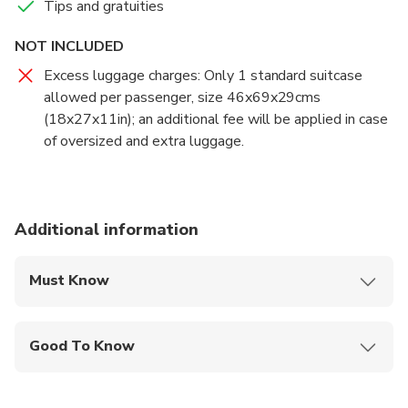
Tips and gratuities
up for the new time of arrival.
NOT INCLUDED
Excess luggage charges: Only 1 standard suitcase
allowed per passenger, size 46x69x29cms
(18x27x11in); an additional fee will be applied in case
of oversized and extra luggage.
Additional information
Must Know
Mobile or paper ticket accepted
Good To Know
Specialized infant seats are available
Infants and small children can ride in a pram or