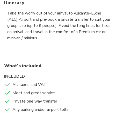
Itinerary
Take the worry out of your arrival to Alicante–Elche
(ALC) Airport and pre-book a private transfer to suit your
group size (up to 8 people). Avoid the long lines for taxis
on arrival, and travel in the comfort of a Premium car or
minivan / minibus.
The driver will be waiting for you at arrival lounge,
showing a board with your name to take you to your
accommodation / resort in Mar de Cristal, fast and and
What's included
hassle free.
INCLUDED
Sit back in the comfort of a Premium sedan or a 8-seat
All taxes and VAT
Premium van, and let your professional chauffeur navigate
Meet and greet service
the unfamiliar roads while you enjoy the views.
Private one way transfer
If your flight is early or delayed, the driver will have
Any parking and/or airport tolls
tracked its expected arrival time, and adjusted your pick-