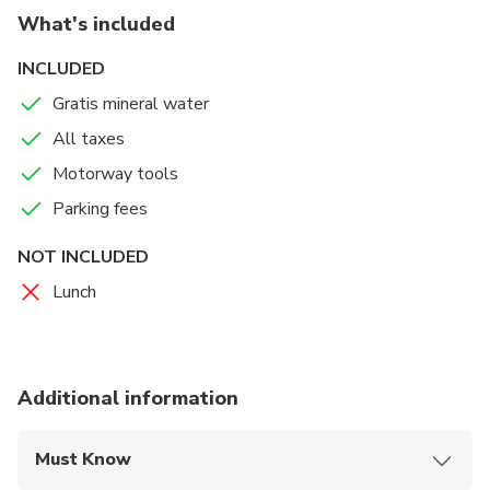
spend easily 4 between 5 hours shopping and have a
What's included
lunch there. When you finished your private driver take
you back to your hotel /appartment and you just relax all
INCLUDED
away back to Hungary.
Gratis mineral water
All taxes
Motorway tools
Parking fees
NOT INCLUDED
Lunch
Additional information
Must Know
Mobile or paper ticket accepted