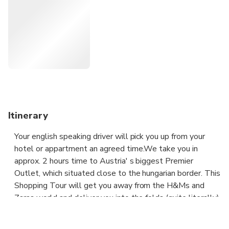
tell the driver to stop for a rest whenever you want. The
transfer would take only 2 between 2,5 hours depending
onthe traffic. Enjoy your journey in a comfortable air
conditioned private car!
Itinerary
Your english speaking driver will pick you up from your
hotel or appartment an agreed time.We take you in
approx. 2 hours time to Austria' s biggest Premier
Outlet, which situated close to the hungarian border. This
Shopping Tour will get you away from the H&Ms and
Zaras world and deliver you into the folds (quite literally)
of world fashion designers the creme-de-la-creme of
hotest designers – and that’s just for starters. You can