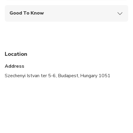
Good To Know
Wheelchair accessible
Specialized infant seats are available
Transportation options are wheelchair accessible
Location
Suitable for all physical fitness levels
Address
Szechenyi Istvan ter 5-6, Budapest, Hungary 1051