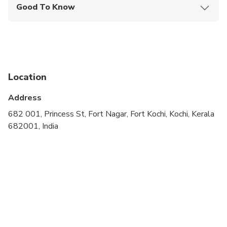
Good To Know
Not recommended for travelers with poor
cardiovascular health
Public transportation options are available nearby
Suitable for all physical fitness levels
Location
Wheelchair accessible
Address
682 001, Princess St, Fort Nagar, Fort Kochi, Kochi, Kerala
682001, India