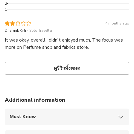
2
1
4 months ago
.
Dharmik Kirti
Solo Traveller
It was okay, overall i didn't enjoyed much. The focus was
more on Perfume shop and fabrics store.
ดูรีวิวทั้งหมด
Additional information
Must Know
Mobile or paper ticket accepted