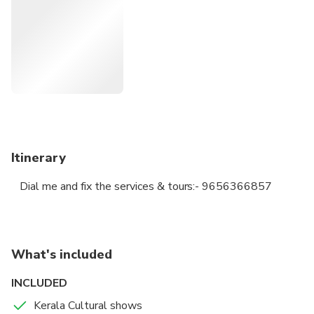
attracted by most of the foreign traders.
Dial me:- 9656366857 or 9745366857
Itinerary
Dial me and fix the services & tours:- 9656366857
What's included
INCLUDED
Kerala Cultural shows