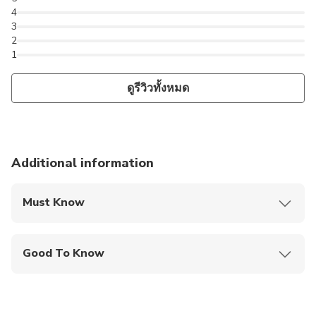
4
3
2
1
ดูรีวิวทั้งหมด
Additional information
Must Know
Mobile or paper ticket accepted
Good To Know
Public transportation options are available nearby
Infants are required to sit on an adult’s lap