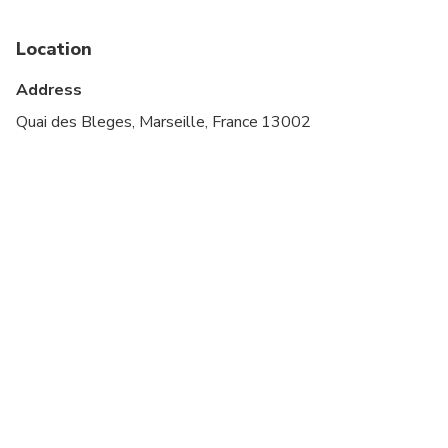
Not recommended for travelers with poor
cardiovascular health
Location
Suitable for all physical fitness levels
Address
Quai des Bleges, Marseille, France 13002