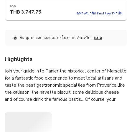
จาก
THB
3,747.75
เฉพาะสมาชิก KrisFlyer เท่านั้น
ข้อมูลบางอย่างจะแสดงในภาษาต้นฉบับ
แปล
Highlights
Join your guide in le Panier the historical center of Marseille
for a fantastic food experience to meet local artisans and
taste the best gastronomic specialties from Provence like
the calisson, the navette biscuit, some delicious cheese
and of course drink the famous pastis... Of course, your
guide will show you the fish market and explain you all
about the local Bouillabaisse : the traditional fish stew
from Marseille.