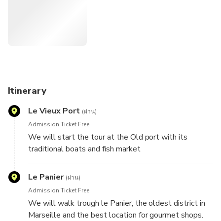
Le Panier is extremely pleasant to wander with its artsy
atmosphere, its special gourmet stores, its fancy cafés.
During the tour, you will admire giant frescoes, amazing
artwork and discover local street artists.
A friendly and authentic moment to really feel the
atmosphere of Marseille and know all about the most
authentic French Traditions.
Itinerary
Le Vieux Port
(ผ่าน)
Admission Ticket Free
We will start the tour at the Old port with its
traditional boats and fish market
Le Panier
(ผ่าน)
Admission Ticket Free
We will walk trough le Panier, the oldest district in
Marseille and the best location for gourmet shops.