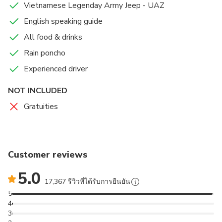
Vietnamese Legenday Army Jeep - UAZ
Hanoi fried spring rolls – A taste of Hanoi
English speaking guide
Fresh spring rolls (Phở Cuốn) – a delicacy of Hanoi
All food & drinks
Hanoi-style Banh Mi – Vietnamese national dish
Rain poncho
Five-colored mixed noodles – Hanoi Specialty
Green papaya salad – The most common Salad in
Experienced driver
Vietnam
NOT INCLUDED
Egg Coffee – Hanoi’s creamy, iconic specialty
Local Moonshine (rice wine) – a traditional sip with a
Gratuities
kick
Bia Hoi – Hanoi Fresh Beer, daily brewed Fresh Beer,
highlighting Hanoi’s modern creative twist on drinks
All food and drinks are healthy, organic, and truly
Customer reviews
authentic.
5.0
17,367 รีวิวที่ได้รับการยืนยัน
5
4
3