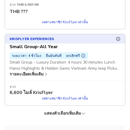
จาก
THB 1,907.98
THB
???
เฉพาะสมาชิก KrisFlyer เท่านั้น
KRISFLYER EXPERIENCES
Small Group-All Year
ระยะเวลา: 4 ชั่วโมง
ยืนยันทันที
ยกเลิกฟรี
Small Group - Luxury Duration: 4 hours 30 minutes Lunch
Hanoi Highlights & Hidden Gems Vietnam Army Jeep Pickup
รายละเอียดเพิ่มเติม
included
จาก
6,600
ไมล์ KrisFlyer
เฉพาะสมาชิก KrisFlyer เท่านั้น
แสดงตัวเลือกเพิ่มเติม
KRISFLYER EXPERIENCES
KRISFLYER
KRISFLYER
KRISFLYER EXPERIENCES
ราคาถูกลง!
ราคาถูกลง!
Best Of Summer (April-Oct)
Best Of Winter (Nov - March)
Best Of Summer (April-Oct)
Best Of Winter (Nov - March)