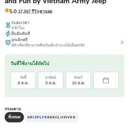
and Fun by Vietnam Army Jeep
5.0
17,367 รีวิว
ฮานอย
ระยะเวลา
4 ชั่วโมง
ยืนยันทันที
ยกเลิกฟรี
มีตัวเลือกที่สามารถคืนเงินเต็มจำนวนได้เมื่อยกเลิก
วันที่ใช้งานได้ถัดไป
วันนี้
อาทิตย์
จันทร์
8 ส.ค.
9 ส.ค.
10 ส.ค.
กรองตาม
ทั้งหมด
KRISFLYER
EXCLUSIVES