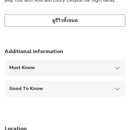
jeep tour with Anni and Lucky! Despite our flight delay,
they patiently waited for us without any complaints. From
the moment we arrived, they greeted us warmly and even
ดูรีวิวทั้งหมด
helped with luggage storage, which was super convenient.
Lucky was a skilled and confident driver, making the ride
smooth and enjoyable. Anni was incredibly proactive,
knowledgeable, and patient—her friendly style made the
whole tour feel personalized and relaxed. They went out
Additional information
of their way to show us as many places as possible within
the time we had. Highly recommend this tour for anyone
Must Know
wanting a fun, insightful, and well-organized experience in
Mobile or paper ticket accepted
Hanoi!
Good To Know
Infants are required to sit on an adult’s lap
Public transportation options are available nearby
Specialized infant seats are available
Location