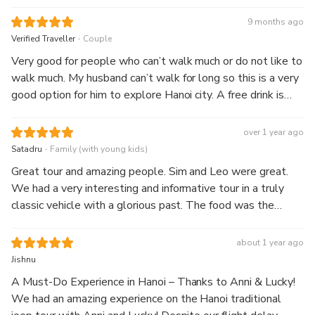
great information about Hanoi and took us to see a side of
Hanoi we couldn't have done alone. We did the sunet tour
9 months ago
so had the bonus of seeing 2 trains on Train Street
.
Verified Traveller
Couple
Very good for people who can’t walk much or do not like to
walk much. My husband can’t walk for long so this is a very
good option for him to explore Hanoi city. A free drink is
provided at the train street, not the one for tourists but
more for the locals which I personally think is a plus point.
over 1 year ago
The food provided is great! No regrets for us! 👍
.
Satadru
Family (with young kids)
Great tour and amazing people. Sim and Leo were great.
We had a very interesting and informative tour in a truly
classic vehicle with a glorious past. The food was the
cherry on the cake. Highly recommend
about 1 year ago
Jishnu
A Must-Do Experience in Hanoi – Thanks to Anni & Lucky!
We had an amazing experience on the Hanoi traditional