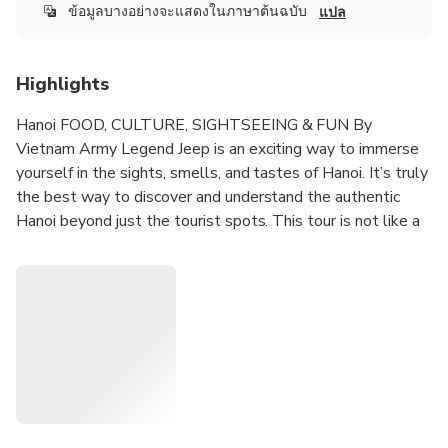
ระยะเวลา: 4 ชั่วโมง
ระยะเวลา: 4 ชั่วโมง
ระยะเวลา: 4 ชั่วโมง
ระยะเวลา: 4 ชั่วโมง
ยืนยันทันที
ยืนยันทันที
ยืนยันทันที
ยืนยันทันที
ยกเลิกฟรี
ยกเลิกฟรี
ยกเลิกฟรี
ยกเลิกฟรี
ข้อมูลบางอย่างจะแสดงในภาษาต้นฉบับ
แปล
Small Group Duration: 4 hours 30 minutes Breakfast,
Small Group Duration: 4 hours 30 minutes Dinner Hanoi
Small Group Duration: 4 hours 30 minutes Breakfast,
Small Group Duration: 4 hours 30 minutes Dinner Hanoi
Brunch & Dinner Hanoi Highlights & Hidden Gems Vietnam
Highlights & Hidden Gems Vietnam Army Jeep Pickup
Brunch & Dinner Hanoi Highlights & Hidden Gems Vietnam
Highlights & Hidden Gems Vietnam Army Jeep Pickup
รายละเอียดเพิ่มเติม
รายละเอียดเพิ่มเติม
รายละเอียดเพิ่มเติม
รายละเอียดเพิ่มเติม
included
included
Army Legend Jeep Pickup included
Army Legend Jeep Pickup included
Highlights
จาก
จาก
จาก
จาก
THB 2,046.78
THB 1,907.98
Hanoi FOOD, CULTURE, SIGHTSEEING & FUN By
6,600
7,100
ไมล์ KrisFlyer
ไมล์ KrisFlyer
THB
THB
???
???
Vietnam Army Legend Jeep is an exciting way to immerse
เฉพาะสมาชิก KrisFlyer เท่านั้น
เฉพาะสมาชิก KrisFlyer เท่านั้น
yourself in the sights, smells, and tastes of Hanoi. It’s truly
เฉพาะสมาชิก KrisFlyer เท่านั้น
เฉพาะสมาชิก KrisFlyer เท่านั้น
the best way to discover and understand the authentic
Hanoi beyond just the tourist spots. This tour is not like a
mundane air-conditioned car ride, it allows you to
experience Hanoi up close and personal.
We will guide you through numerous areas of Hanoi that
you might not see or even imagine otherwise—navigating
the maze of winding backstreets, the hidden city corners,
and the iconic Train Street, while tasting some of the most
delicious dishes the city has to offer. Additionally, we’ll
pass by and check off many of the city’s famous landmarks,