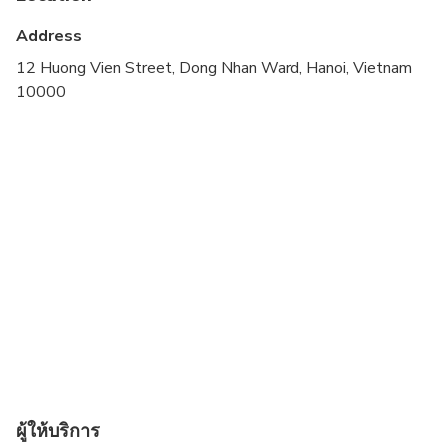
Not recommended for travelers with poor
cardiovascular health
Address
Travelers should have at least a moderate level of
12 Huong Vien Street, Dong Nhan Ward, Hanoi, Vietnam
physical fitness
10000
Child rate applies only when sharing with 2 paying
adults
Children must be accompanied by an adult
Collapsible wheelchairs with removable wheels
can be accommodated providing the passenger is
accompanied by someone who can assist them
board and disembark
ผู้ให้บริการ