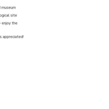
nd museum
!
ogical site
 enjoy the
ys appreciated!