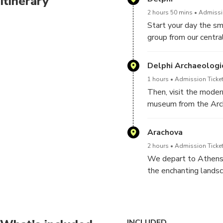
Itinerary
2 hours 50 mins
Admissio
Start your day the s
group from our central
attendant (archaeolog
terraced rocks, the Fe
Delphi Archaeolog
wisdom of ancient Gree
1 hours
Admission Ticket
Delphi with the prior
Then, visit the moder
the humans. Explore t
museum from the Archa
lucky, who knows mayb
of the Naxians and the
archaeological site w
gastronomy. So enjoy
Arachova
Athens Foresight, the
2 hours
Admission Ticket
We depart to Athens a
the enchanting landsc
famous winter resort 
We are back at abou
Station.
INCLUDED