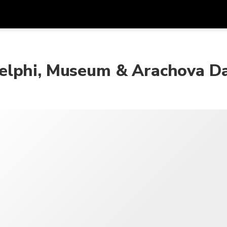
รับส
สกุลเงิน
ภาษา
รห
elphi, Museum & Arachova Da
SGD
ดอลลาร์สิงคโปร์
한국어
AUD
ดอลลาร์ออสเตรเลีย
日本語
EUR
ยูโร
English
GBP
Pound Sterling
Bahasa Indonesia
INR
รูปีอินเดีย
Tiếng Việt
IDR
รูเปียห์อินโดนีเซีย
ไทย
JPY
เยนญี่ปุ่น
HKD
ดอลลาร์ฮ่องกง
MYR
ริงกิตมาเลเซีย