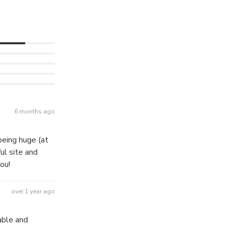
6 months ago
eing huge (at
ul site and
ou!
over 1 year ago
able and