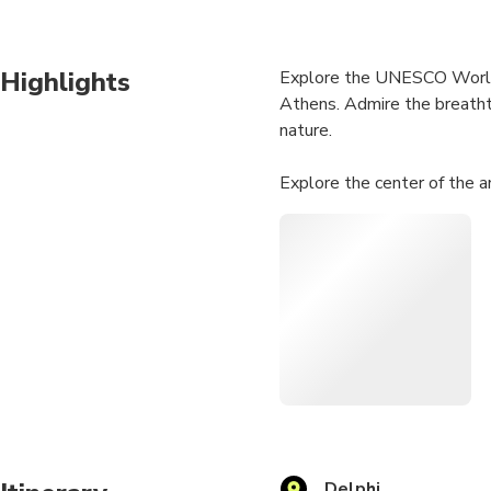
Highlights
Explore the UNESCO World H
Athens. Admire the breatht
nature.
Explore the center of the 
Let Pythia introduce you to
Meet the Apollo Temple & 
Explore Delphi’s Archaeolo
Delphi Museum
Visit the Greek traditional 
Delphi