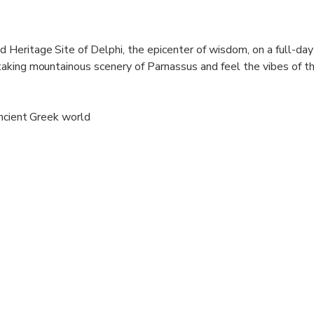
eritage Site of Delphi, the epicenter of wisdom, on a full-day 
aking mountainous scenery of Parnassus and feel the vibes of th
ancient Greek world
 the Oracle of Delphi
Athena Pronaia Sanctuary (Tholos)
gical Museum, discover the famous Charioteer and the other tre
village of Arachova (short stop)