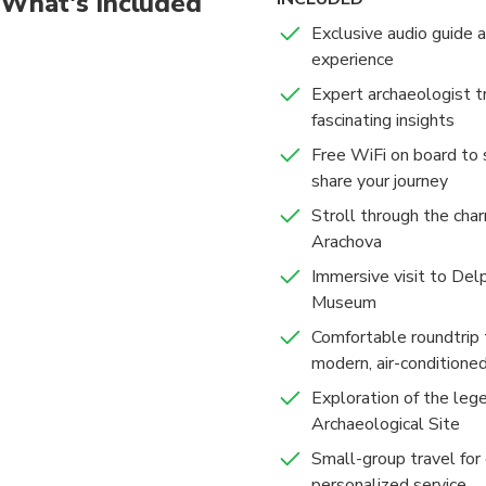
What's included
Exclusive audio guide a
Join us and feel like 
experience
Expert archaeologist t
fascinating insights
Free WiFi on board to
share your journey
Stroll through the cha
Arachova
Immersive visit to Delp
Museum
Comfortable roundtrip t
modern, air-conditione
Exploration of the leg
Archaeological Site
Small-group travel for
personalized service