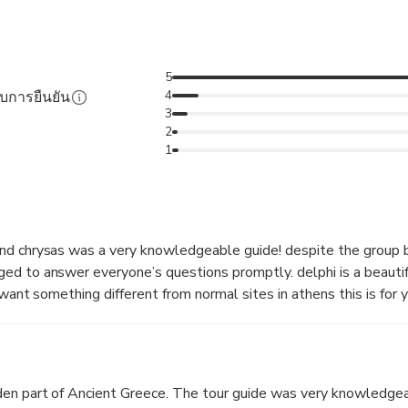
5
4
รับการยืนยัน
3
2
1
nd chrysas was a very knowledgeable guide! despite the group b
d to answer everyone’s questions promptly. delphi is a beautif
 want something different from normal sites in athens this is for y
den part of Ancient Greece. The tour guide was very knowledge