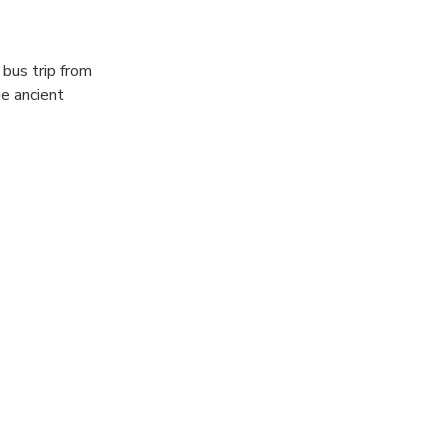
bus trip from
e ancient
asures of