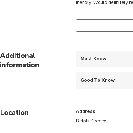
friendly. Would definitely 
Additional
Must Know
information
Mobile or paper ticket
Good To Know
Infants are required to
Suitable for all physic
Location
Address
Wear comfortable shoe
Delphi, Greece
In summer season bea