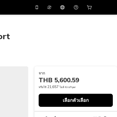
่วนลด
10%
ในแอปด้วย
ผู้ช่วยเสมือนจริง
ัสโปรโมชัน
APP10
สแกนเพื่อดาวน์โหลด
ort
THB
บาทไทย
简体中文
ศูนย์ช่วยเหลือ
PHP
เปโซฟิลิปปินส์
แบ่งปันคำติชม
USD
ดอลลาร์สหรัฐอเมริกา
NZD
ดอลลาร์นิวซีแลนด์
จาก
VND
ด่องเวียดนาม
THB 5,600.59
KRW
วอนเกาหลี
21,657
หรือใช้
ไมล์ KrisFlyer
AED
Emirati Dirham
เลือกตัวเลือก
CNY
Chinese Yuan
CAD
Canadian Dollar