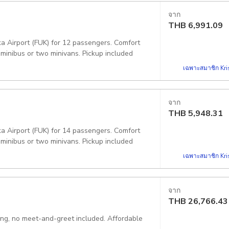
จาก
THB
6,991.09
ka Airport (FUK) for 12 passengers. Comfort
 minibus or two minivans. Pickup included
เฉพาะสมาชิก Kris
จาก
THB
5,948.31
ka Airport (FUK) for 14 passengers. Comfort
 minibus or two minivans. Pickup included
เฉพาะสมาชิก Kris
จาก
THB
26,766.43
king, no meet-and-greet included. Affordable