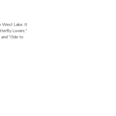
e West Lake. It
tterfly Lovers,"
" and "Ode to
 at the window
 back to the
se to show the