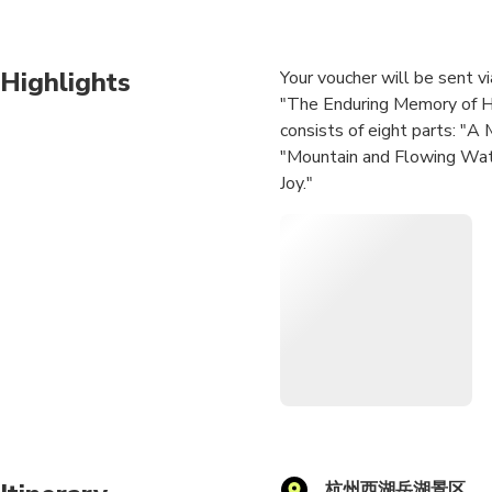
Highlights
Your voucher will be sent v
"The Enduring Memory of Ha
consists of eight parts: "A
"Mountain and Flowing Wate
Joy."
With a large number of perf
is easy, and regular seats 
hotel is hassle-free; simpl
driver.
杭州西湖岳湖景区