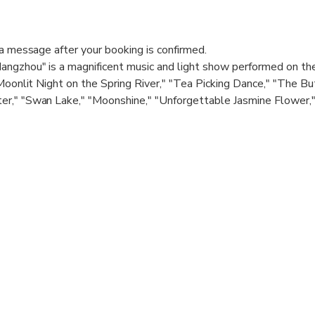
ia message after your booking is confirmed.
ngzhou" is a magnificent music and light show performed on th
 Moonlit Night on the Spring River," "Tea Picking Dance," "The Bu
r," "Swan Lake," "Moonshine," "Unforgettable Jasmine Flower,
ormers, this show leaves a remarkable impact. Ticket retrieval
offer better viewing angles compared to VIP seats. Getting a taxi
y obtain a card from your hotel with the address written in Chine