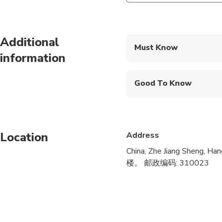
Additional
Must Know
information
Mobile or paper ticket
Good To Know
Wheelchair accessibl
Infants and small child
Location
Address
Service animals allo
China, Zhe Jiang Sh
Public transportation
楼。 邮政编码: 310023
Infants are required to
Specialized infant sea
Transportation option