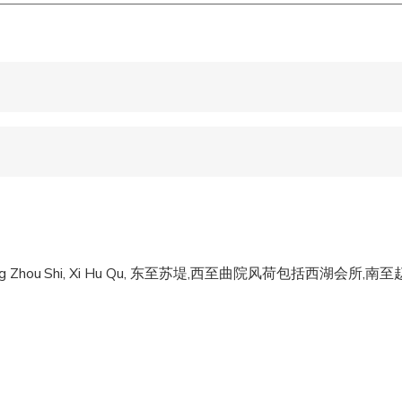
 accepted
e
ren can ride in a pram or stroller
wed
eng, Hang Zhou Shi, Xi Hu Qu, 东至苏堤,西至曲院风荷包括西湖会所
 options are available nearby
 sit on an adult’s lap
ts are available
s are wheelchair accessible