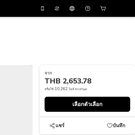
่วนลด
10%
ในแอปด้วย
ผู้ช่วยเสมือนจริง
ัสโปรโมชัน
APP10
สแกนเพื่อดาวน์โหลด
THB
บาทไทย
简体中文
ศูนย์ช่วยเหลือ
PHP
เปโซฟิลิปปินส์
แบ่งปันคำติชม
USD
ดอลลาร์สหรัฐอเมริกา
จาก
NZD
ดอลลาร์นิวซีแลนด์
THB 2,653.78
VND
ด่องเวียดนาม
10,262
หรือใช้
ไมล์ KrisFlyer
KRW
วอนเกาหลี
เลือกตัวเลือก
AED
Emirati Dirham
CNY
Chinese Yuan
แชร์
บันทึก
CAD
Canadian Dollar