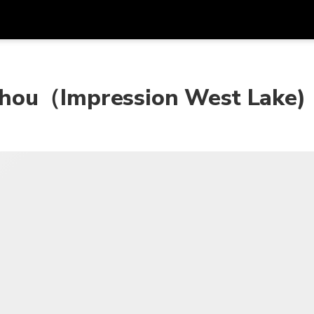
รับส
สกุลเงิน
ภาษา
รห
zhou（Impression West Lake)
SGD
ดอลลาร์สิงคโปร์
한국어
AUD
ดอลลาร์ออสเตรเลีย
日本語
EUR
ยูโร
English
GBP
Pound Sterling
Bahasa Indonesia
INR
รูปีอินเดีย
Tiếng Việt
IDR
รูเปียห์อินโดนีเซีย
ไทย
JPY
เยนญี่ปุ่น
HKD
ดอลลาร์ฮ่องกง
MYR
ริงกิตมาเลเซีย