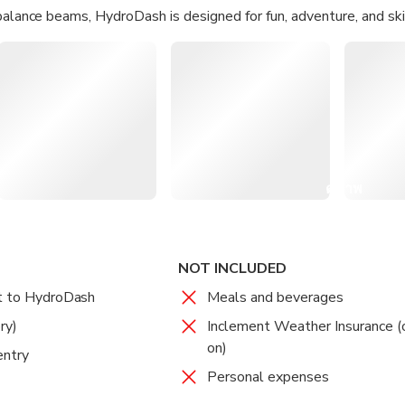
balance beams, HydroDash is designed for fun, adventure, and skil
s, building water confidence, or simply cooling off, this floating
ine-packed experience for families and groups.
ngapore’s first and only floating aqua park.
Over 30 inflatable obstacles including 12 new additions.
arying difficulty, perfect for kids and adults.
ts, safety briefings, and buoyancy aids provided.
ed at Palawan Beach, Sentosa with stunning seaside views.
ดูภาพ
ทั้งหมด
NOT INCLUDED
et to HydroDash
Meals and beverages
ry)
Inclement Weather Insurance (
on)
entry
Personal expenses