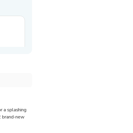
or a splashing
12 brand-new