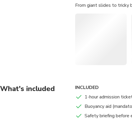
From giant slides to tricky 
Whether you’re racing friend
offers the ultimate adrenal
Unique Experience:
Si
Obstacle Adventure:
Fun for All:
Courses of v
Safety First:
Life jacke
Scenic Location:
Locat
What's included
INCLUDED
1-hour admission tick
Buoyancy aid (mandato
Safety briefing before 