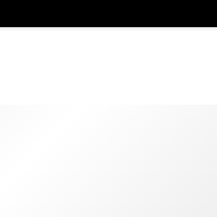
รับส
สกุลเงิน
ภาษา
รห
SGD
ดอลลาร์สิงคโปร์
한국어
AUD
ดอลลาร์ออสเตรเลีย
日本語
EUR
ยูโร
English
GBP
Pound Sterling
Bahasa Indonesia
INR
รูปีอินเดีย
Tiếng Việt
IDR
รูเปียห์อินโดนีเซีย
ไทย
JPY
เยนญี่ปุ่น
HKD
ดอลลาร์ฮ่องกง
MYR
ริงกิตมาเลเซีย