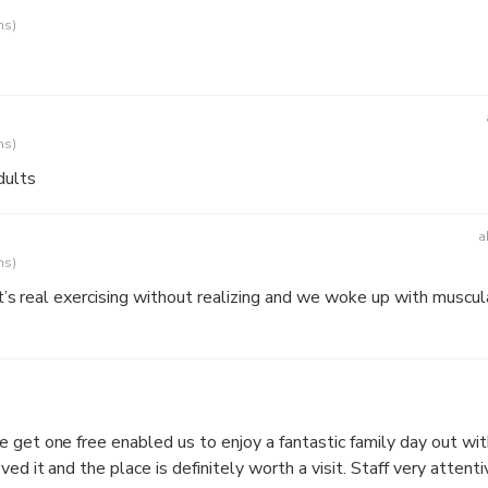
ns)
ns)
dults
a
ns)
 it’s real exercising without realizing and we woke up with muscu
 get one free enabled us to enjoy a fantastic family day out wi
ed it and the place is definitely worth a visit. Staff very attenti