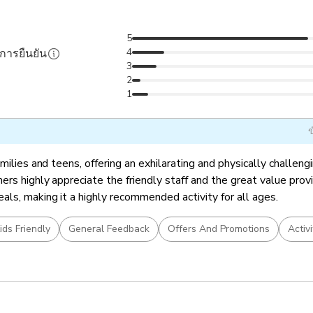
5
4
ับการยืนยัน
3
2
1
ข
amilies and teens, offering an exhilarating and physically challen
rs highly appreciate the friendly staff and the great value prov
ls, making it a highly recommended activity for all ages.
ids Friendly
General Feedback
Offers And Promotions
Activi