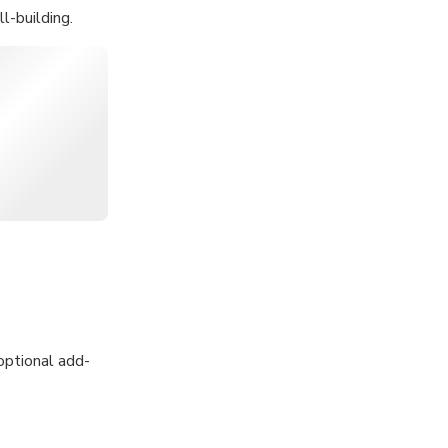
l-building.
 obstacle course
optional add-