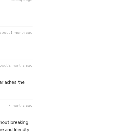
about 1 month ago
bout 2 months ago
lar aches the
7 months ago
thout breaking
ve and friendly