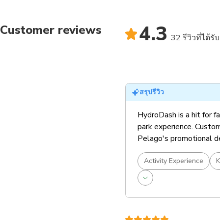
4.3
Customer reviews
32 รีวิวที่ได้ร
สรุปรีวิว
HydroDash is a hit for f
park experience. Custome
Pelago's promotional dea
Activity Experience
K