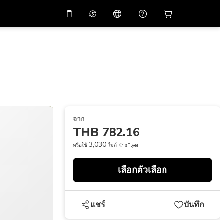
่วนลด
10%
ในแอปด้วย
ผู้ช่วยเสมือนจริง
ัสโปรโมชัน
APP10
สแกนเพื่อดาวน์โหลด
THB
บาทไทย
简体中文
ศูนย์ช่วยเหลือ
PHP
เปโซฟิลิปปินส์
แบ่งปันคำติชม
USD
ดอลลาร์สหรัฐอเมริกา
จาก
NZD
ดอลลาร์นิวซีแลนด์
THB 782.16
VND
ด่องเวียดนาม
3,030
หรือใช้
ไมล์ KrisFlyer
KRW
วอนเกาหลี
เลือกตัวเลือก
AED
Emirati Dirham
CNY
Chinese Yuan
แชร์
บันทึก
CAD
Canadian Dollar