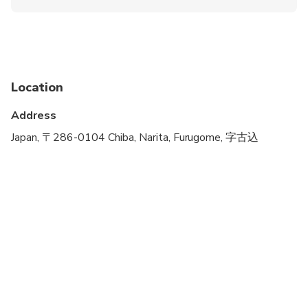
Wheelchair accessible
Infants and small children can ride in a pram or
stroller
Public transportation options are available nearby
Location
Infants are required to sit on an adult’s lap
Address
Transportation options are wheelchair accessible
Japan, 〒286-0104 Chiba, Narita, Furugome, 字古込
Suitable for all physical fitness levels