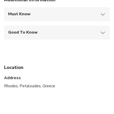
Must Know
Mobile or paper ticket accepted
Good To Know
Infants and small children can ride in a pram or
stroller
Public transportation options are available nearby
Infants are required to sit on an adult’s lap
Location
Specialized infant seats are available
Address
Travelers should have at least a moderate level of
Rhodes, Petaloudes, Greece
physical fitness