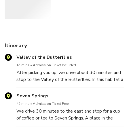
Itinerary
Valley of the Butterflies
45 mins
Admission Ticket Included
After picking you up, we drive about 30 minutes and
stop to the Valley of the Butterflies. In this habitat a
rare species of butterflies makes its appearance from
June to September. You can follow the path along
Seven Springs
the stream which crosses the valley and observe
45 mins
Admission Ticket Free
them as well as some other kind of rare animal
We drive 30 minutes to the east and stop for a cup
species.
of coffee or tea to Seven Springs. A place in the
forest, where the 7 natural springs create a scenery