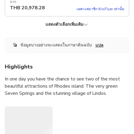
จาก
THB
20,978.28
เฉพาะสมาชิก KrisFlyer เท่านั้น
แสดงตัวเลือกเพิ่มเติม
รถมินิแวนพร้อมไกด์อย่างเป็นทางการ
ระยะเวลา: 7 ชั่วโมง
ยืนยันทันที
ยกเลิกฟรี
ข้อมูลบางอย่างจะแสดงในภาษาต้นฉบับ
Minivan Official licenced guide Pickup included
แปล
รายละเอียดเพิ่มเติม
จาก
Highlights
THB
30,531.16
เฉพาะสมาชิก KrisFlyer เท่านั้น
In one day you have the chance to see two of the most
beautiful attractions of Rhodes island. The very green
Seven Springs and the stunning village of Lindos.