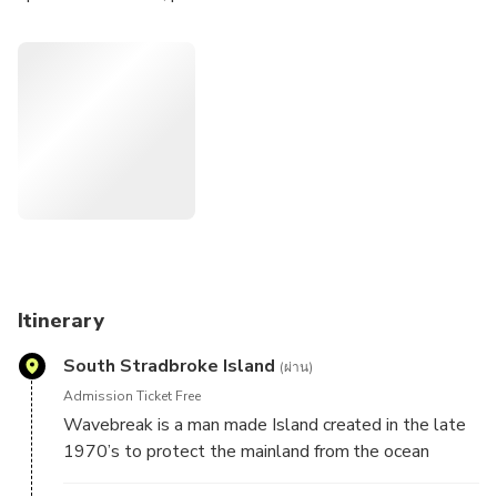
will look after booking additional guests onto your charter.
Keep an eye out for dolphins, rays, sea eagles and even the
rare dugong is spotted during our charters.
The calm waters of the Gold Coast Broadwater are the
perfect introduction to sailing or a relaxing time for the
seasoned sailor.
We do it all, your only job is to sit back, relax with some
delicious snacks and drinks.
Itinerary
South Stradbroke Island
(ผ่าน)
Admission Ticket Free
Wavebreak is a man made Island created in the late
1970’s to protect the mainland from the ocean
seaway. Keep your eye out for the million dollar