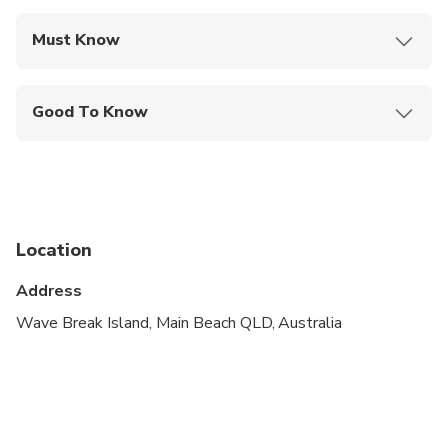
Must Know
Mobile or paper ticket accepted
Good To Know
Infants and small children can ride in a pram or
stroller
Service animals allowed
Public transportation options are available nearby
Location
Infants are required to sit on an adult’s lap
Address
Suitable for all physical fitness levels
Wave Break Island, Main Beach QLD, Australia