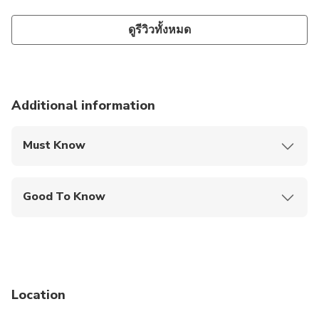
ดูรีวิวทั้งหมด
Additional information
Must Know
Mobile or paper ticket accepted
Good To Know
Wheelchair accessible
Infants and small children can ride in a pram or
stroller
Service animals allowed
Location
Public transportation options are available nearby