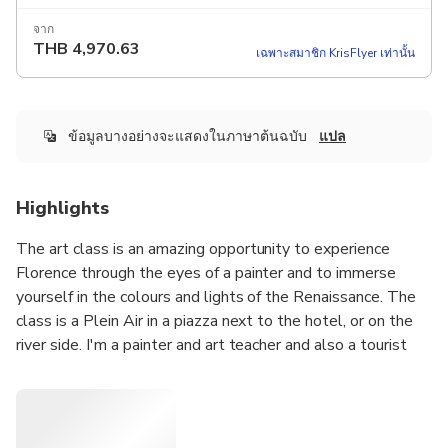
จาก
THB
4,970.63
เฉพาะสมาชิก KrisFlyer เท่านั้น
ข้อมูลบางอย่างจะแสดงในภาษาต้นฉบับ
แปล
Highlights
The art class is an amazing opportunity to experience
Florence through the eyes of a painter and to immerse
yourself in the colours and lights of the Renaissance. The
class is a Plein Air in a piazza next to the hotel, or on the
river side. I'm a painter and art teacher and also a tourist
guide. We will use acrylic or watercolor technique, because
we can paint with acrylic as oil, or water color because it
gives us enormous possibilities to spread our fantasy. We
will use examples from art history to choose everybody's