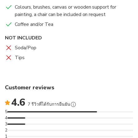
gives us enormous possibilities to spread our fantasy.
Colours, brushes, canvas or wooden support for
We will use examples from art history to choose
painting, a chair can be included on request
everybody's personal style. You will have the best
souvenir from Florence, a small masterpiece painted
Coffee and/or Tea
by you. I'll teach you how to lay a colour base and
NOT INCLUDED
how to shape the painting. Our aim is to understand
how a painting was created in history and to try to
Soda/Pop
quickly complete an art work.
Tips
The painting experience will take place on
Pontevecchio OR Giardino delle Rose OR Piazza di
Santo Spirito depending on weather conditions.
Customer reviews
4.6
7 รีวิวที่ได้รับการยืนยัน
5
4
3
2
1