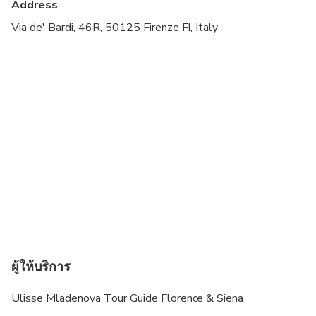
Address
Transportation options are wheelchair accessible
Via de' Bardi, 46R, 50125 Firenze FI, Italy
All areas and surfaces are wheelchair accessible
Suitable for all physical fitness levels
ผู้ให้บริการ
Ulisse Mladenova Tour Guide Florence & Siena