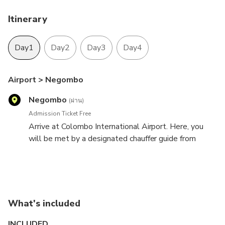
Itinerary
Day1
Day2
Day3
Day4
Airport > Negombo
Negombo
(ผ่าน)
Admission Ticket Free
Arrive at Colombo International Airport. Here, you
will be met by a designated chauffer guide from
Lakpura. After the formalities at the airport, you will
be escorted to your air-conditioned vehicle and
Negombo
Negombo
Negombo > Airport
proceed to Negombo and check in to the hotel.
Negombo Beach
Negombo
Bandaranaike International Airport
(ผ่าน)
5 hours
24 hours
Admission Ticket Free
Admission Ticket Free
Admission Ticket Free
What's included
Enjoy the sun on the sandy beaches of Negombo on
Spend the day leisurely at the hotel.
After the breakfast check out from the hotel and
INCLUDED