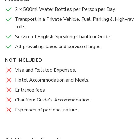
the Western Coast of Sri Lanka. Watch the
proceed to the airport after spending a memorable
flourishing fish industry, which is a centuries-old
time in this island.
2 x 500ml Water Bottles per Person per Day.
tradition. Ride an adrenaline high with some fun water
Transport in a Private Vehicle, Fuel, Parking & Highway
sports. Enjoy the corals and underwater life while
tolls.
diving. See the 50-year-old ship-wreck just off the
Service of English-Speaking Chauffeur Guide.
coast, where many varieties of fish make their home.
All prevailing taxes and service charges.
NOT INCLUDED
Visa and Related Expenses.
Hotel Accommodation and Meals.
Entrance fees
Chauffeur Guide's Accommodation.
Expenses of personal nature.