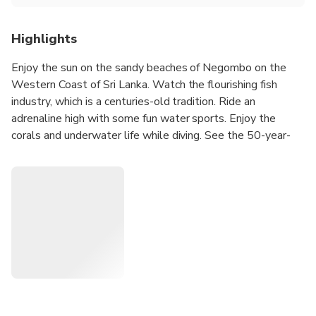
Highlights
Enjoy the sun on the sandy beaches of Negombo on the
Western Coast of Sri Lanka. Watch the flourishing fish
industry, which is a centuries-old tradition. Ride an
adrenaline high with some fun water sports. Enjoy the
corals and underwater life while diving. See the 50-year-
old ship-wreck just off the coast, where many varieties of
fish make their home.