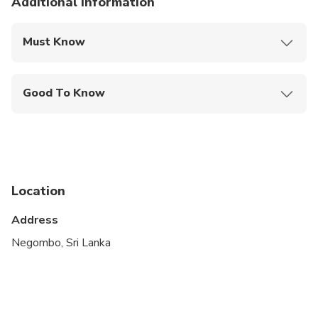
Additional information
Must Know
Mobile or paper ticket accepted
Good To Know
Public transportation options are available nearby
Specialized infant seats are available
Suitable for all physical fitness levels
Location
Address
Negombo, Sri Lanka