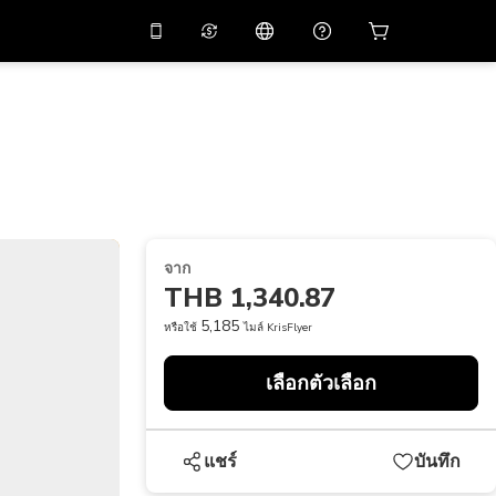
่วนลด
10%
ในแอปด้วย
ผู้ช่วยเสมือนจริง
ัสโปรโมชัน
APP10
สแกนเพื่อดาวน์โหลด
THB
บาทไทย
简体中文
ศูนย์ช่วยเหลือ
PHP
เปโซฟิลิปปินส์
แบ่งปันคำติชม
USD
ดอลลาร์สหรัฐอเมริกา
จาก
NZD
ดอลลาร์นิวซีแลนด์
THB 1,340.87
VND
ด่องเวียดนาม
5,185
หรือใช้
ไมล์ KrisFlyer
KRW
วอนเกาหลี
เลือกตัวเลือก
AED
Emirati Dirham
CNY
Chinese Yuan
แชร์
บันทึก
CAD
Canadian Dollar