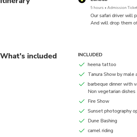
Itinerary
5 hours
Admission Ticket
Our safari driver will
And will drop them of
What's included
INCLUDED
heena tattoo
Tanura Show by male a
barbeque dinner with v
Non vegetarian dishes
Fire Show
Sunset photography op
Dune Bashing
camel riding