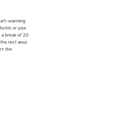
heart-warming
hotel or your
e a break of 20
the rest area;
rt the
 and enjoy the
ides up and
g. Strap your