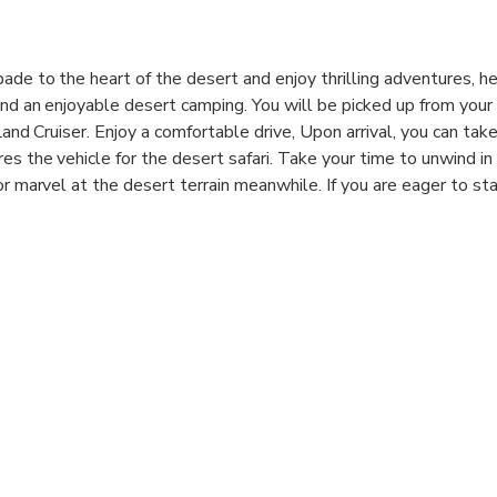
ade to the heart of the desert and enjoy thrilling adventures, 
and an enjoyable desert camping. You will be picked up from your 
 Land Cruiser. Enjoy a comfortable drive, Upon arrival, you can tak
es the vehicle for the desert safari. Take your time to unwind in 
or marvel at the desert terrain meanwhile. If you are eager to sta
n optional quad biking in the meantime. Then, hop back in the car
on for 30-45 minutes. Enjoy the waves of thrill as the vehicle gl
After dune bashing, seek adventure by yourself with sandboardin
de down the sandy slopes in style.