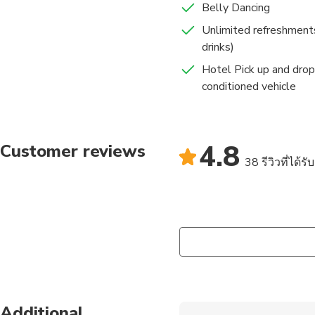
Belly Dancing
Unlimited refreshments
drinks)
Hotel Pick up and drop 
conditioned vehicle
4.8
Customer reviews
38 รีวิวที่ได้ร
Additional