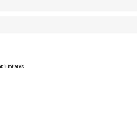
 accepted
 sit on an adult’s lap
ravelers with spinal injuries
pregnant travelers
ab Emirates
ravelers with poor cardiovascular health
al fitness levels