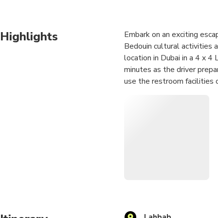
Highlights
Embark on an exciting escap
Bedouin cultural activities 
location in Dubai in a 4 x 4
minutes as the driver prepar
use the restroom facilities 
adventure, you can go for a
thrilling dune bashing sessi
down the dunes in rhythm. 
feet to a sandboard and sli
Lahbab