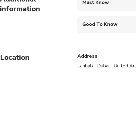
Must Know
information
Mobile or paper ticket
Good To Know
Infants are required to
Not recommended for t
Location
Address
Not recommended for 
Lahbab - Dubai - United Ar
Not recommended for t
Suitable for all physic