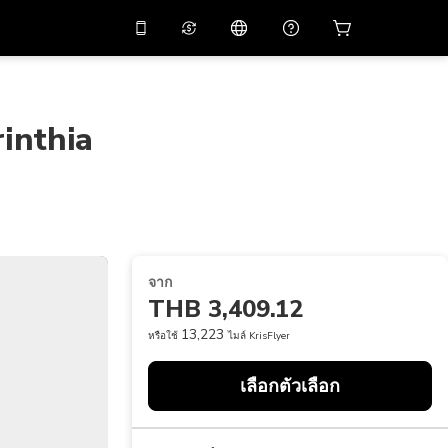
่วนลด
10%
ในแอปด้วย
ผู้ช่วยเสมือนจริง
ัสโปรโมชัน
APP10
สแกนเพื่อดาวน์โหลด
inthia
THB
บาทไทย
简体中文
ศูนย์ช่วยเหลือ
PHP
เปโซฟิลิปปินส์
แบ่งปันคำติชม
USD
ดอลลาร์สหรัฐอเมริกา
NZD
ดอลลาร์นิวซีแลนด์
จาก
VND
ด่องเวียดนาม
THB 3,409.12
KRW
วอนเกาหลี
13,223
หรือใช้
ไมล์ KrisFlyer
AED
Emirati Dirham
เลือกตัวเลือก
CNY
Chinese Yuan
CAD
Canadian Dollar