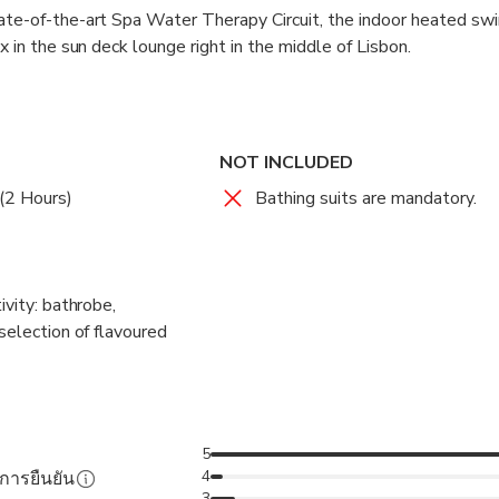
tate-of-the-art Spa Water Therapy Circuit, the indoor heated s
ax in the sun deck lounge right in the middle of Lisbon.
pa and wellness the Spa Water Therapy Circuit make up a one-o
o wellbeing and rejuvenation, with heat and sensory experience
, Jacuzzi, Sauna, Steam Bath, Bucket Shower, Cold Plunge, Ice
NOT INCLUDED
(2 Hours)
Bathing suits are mandatory.
herapy Circuit limited to 2 hours. Remaining time in the indoor
ivity: bathrobe,
selection of flavoured
5
4
ับการยืนยัน
3