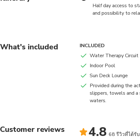
Half day access to s
and possibility to rel
For those who love s
sanctuary dedicated t
Showers, Dynamic Pool
What's included
INCLUDED
Cooling Walk.
Water Therapy Circuit 
Indoor Pool
Access to the Water T
swimming pool.
Sun Deck Lounge
Provided during the act
slippers, towels and a 
waters.
4.8
Customer reviews
68 รีวิวที่ได้ร