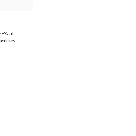
 SPA at
ilities.