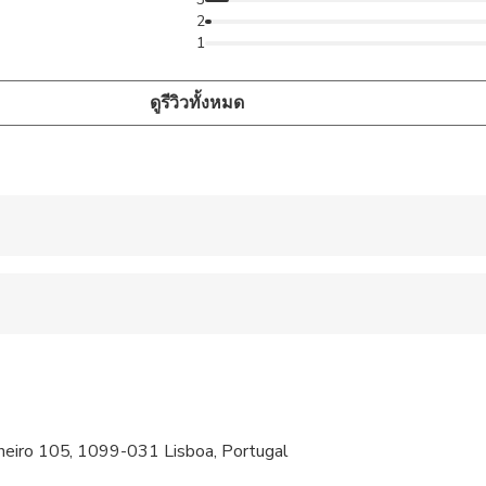
2
1
ดูรีวิวทั้งหมด
 accepted
 options are available nearby
ravelers with poor cardiovascular health
al fitness levels
heiro 105, 1099-031 Lisboa, Portugal