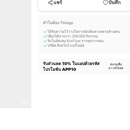
แชร์
บันทึก
CHF
Swiss Franc
ทําไมต้อง Pelago
ได้รับความไว้วางใจจากนักเดินทางหลายล้านคน
เลือกได้จากกว่า 200,000 กิจกรรม
รับไมล์สะสม KrisFlyer จากทุกการจอง
บริษัท สิงคโปร์ แอร์ไลน์ส
รับส่วนลด
10%
ในแอปด้วยรหัส
สแกนเพื่อ
ดาวน์โหลด
โปรโมชัน
APP10
1/3