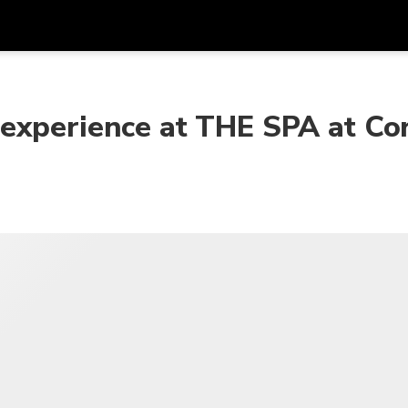
รับส
สกุลเงิน
ภาษา
รห
experience at THE SPA at Cor
SGD
ดอลลาร์สิงคโปร์
한국어
AUD
ดอลลาร์ออสเตรเลีย
日本語
EUR
ยูโร
English
GBP
Pound Sterling
Bahasa Indonesia
INR
รูปีอินเดีย
Tiếng Việt
IDR
รูเปียห์อินโดนีเซีย
ไทย
JPY
เยนญี่ปุ่น
HKD
ดอลลาร์ฮ่องกง
MYR
ริงกิตมาเลเซีย