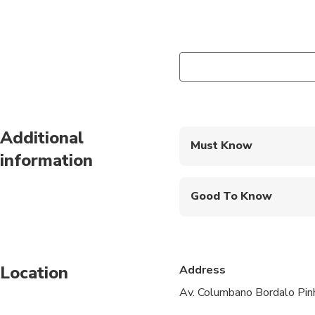
Additional
Must Know
information
Mobile or paper ticket
Good To Know
Public transportation
Not recommended for t
Location
Address
Suitable for all physic
Av. Columbano Bordalo Pin